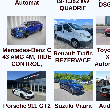
Bi-T.382 kW
Automat
DSG
QUADRIF
Mercedes-Benz C
Toyo
Renault Trafic
43 AMG 4M, RIDE
X
REZERVACE
CONTROL,
Auto
Porsche 911 GT2
Suzuki Vitara
Aud