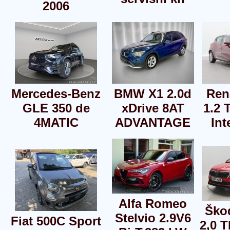
2006
Mercedes-Benz
BMW X1 2.0d
Ren
GLE 350 de
xDrive 8AT
1.2 
4MATIC
ADVANTAGE
Int
Alfa Romeo
Ško
Stelvio 2.9V6
Fiat 500C Sport
2,0 