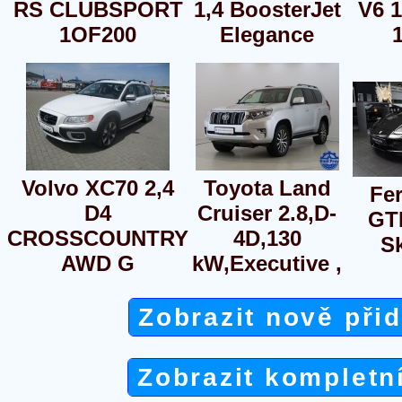
RS CLUBSPORT
1,4 BoosterJet
V6 1
1OF200
Elegance
Volvo XC70 2,4
Toyota Land
Fer
D4
Cruiser 2.8,D-
GTB
CROSSCOUNTRY
4D,130
S
AWD G
kW,Executive ,
Zobrazit nově při
Zobrazit kompletn