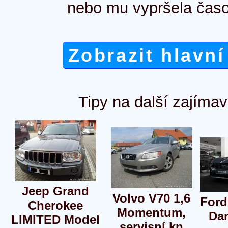
nebo mu vypršela časo
Zobrazit hlavní
Tipy na další zajímav
Jeep Grand
Volvo V70 1,6
Ford
Cherokee
Momentum,
Dar
LIMITED Model
servisní kn