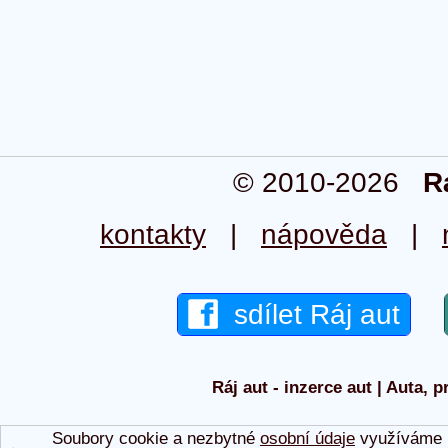
© 2010-2026
R
kontakty
|
nápověda
|
sdílet Ráj aut
Ráj aut - inzerce aut | Auta, p
Soubory cookie a nezbytné
osobní údaje
využíváme p