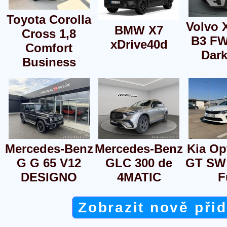
Toyota Corolla
Volvo 
BMW X7
Cross 1,8
B3 FW
xDrive40d
Comfort
Dark
Business
Mercedes-Benz
Mercedes-Benz
Kia Op
G G 65 V12
GLC 300 de
GT SW 
DESIGNO
4MATIC
F
Zobrazit nově při