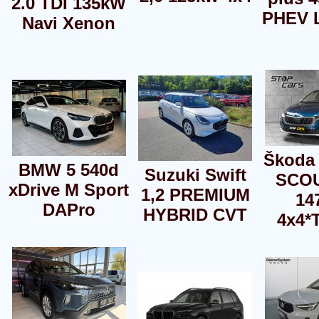
2.0 TDI 135kW
PHEV 
Navi Xenon
Škoda 
BMW 5 540d
Suzuki Swift
SCOU
xDrive M Sport
1,2 PREMIUM
14
DAPro
HYBRID CVT
4x4*