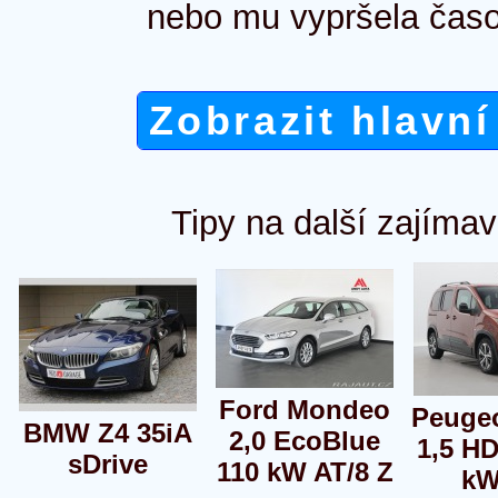
nebo mu vypršela časo
Zobrazit hlavní
Tipy na další zajímav
Ford Mondeo
Peugeo
BMW Z4 35iA
2,0 EcoBlue
1,5 HD
sDrive
110 kW AT/8 Z
kW