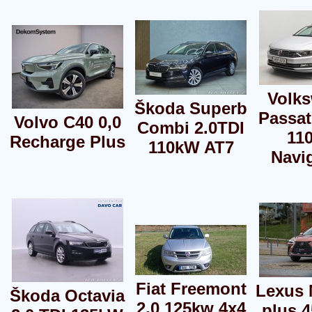
Volk
Škoda Superb
Passat
Volvo C40 0,0
Combi 2.0TDI
11
Recharge Plus
110kW AT7
Navi
Fiat Freemont
Lexus 
Škoda Octavia
2,0 125kw 4x4
plus 4