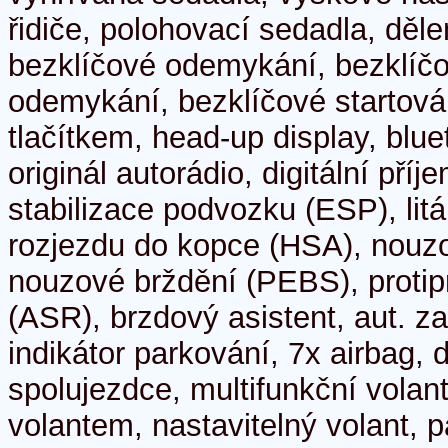
řidiče, polohovací sedadla, děl
bezklíčové odemykání, bezklíčo
odemykání, bezklíčové startován
tlačítkem, head-up display, blue
originál autorádio, digitální pří
stabilizace podvozku (ESP), litá
rozjezdu do kopce (HSA), nouz
nouzové brždění (PEBS), protip
(ASR), brzdový asistent, aut. za
indikátor parkování, 7x airbag, 
spolujezdce, multifunkční volan
volantem, nastavitelný volant, p