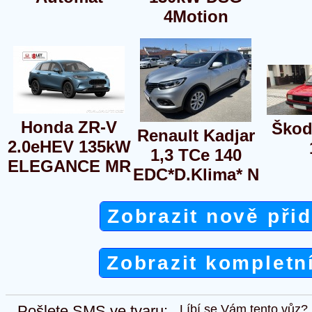
4Motion
Honda ZR-V
Škod
Renault Kadjar
2.0eHEV 135kW
1,3 TCe 140
ELEGANCE MR
EDC*D.Klima* N
Zobrazit nově při
Zobrazit kompletn
Pošlete SMS ve tvaru:
Líbí se Vám tento vůz?