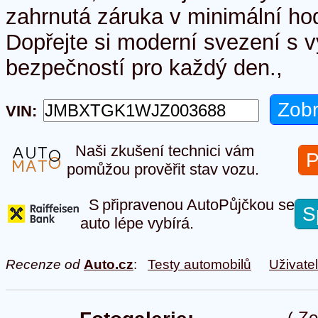
zahrnutá záruka v minimální ho
Dopřejte si moderní svezení s
bezpečností pro každý den.,
VIN:
Naši zkušení technici vám
P
pomůžou prověřit stav vozu.
S připravenou AutoPůjčkou se
S
auto lépe vybírá.
Recenze od
Auto.cz
:
Testy automobilů
Uživate
(
Zo