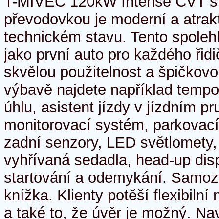
T-MIVEC 120kW Intense CVT s
převodovkou je moderní a atra
technickém stavu. Tento spolehli
jako první auto pro každého řidi
skvělou použitelnost a špičkovo
výbavě najdete například tempo
úhlu, asistent jízdy v jízdním p
monitorovací systém, parkovací
zadní senzory, LED světlomety, 
vyhřívaná sedadla, head-up disp
startování a odemykání. Samozř
knížka. Klienty potěší flexibiln
a také to, že úvěr je možný. Nav