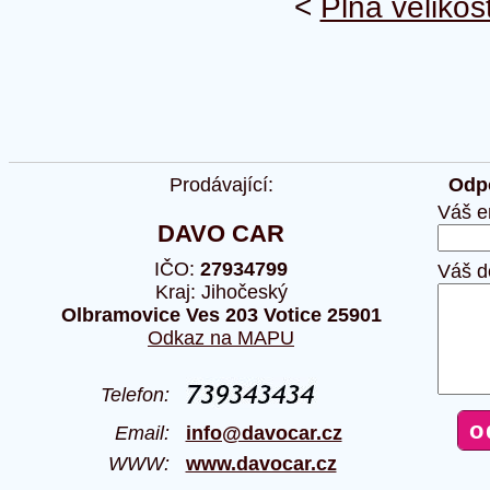
<
Plná velikos
Prodávající:
Odpo
Váš e
DAVO CAR
IČO:
27934799
Váš d
Kraj: Jihočeský
Olbramovice Ves 203 Votice 25901
Odkaz na MAPU
Telefon:
Email:
info@davocar.cz
WWW:
www.davocar.cz