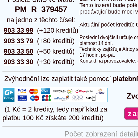
Tento inzerát bude pot
PM  R  379457
prodávající bude moci vlo
na jedno z těchto čísel:
Aktuální počet kreditů:
903 33 99
(+120 kreditů)
Poslední dvojčíslí určuje
903 33 79
(+80 kreditů)
platnost 14 dní.
Technicky zajišťuje Airtoy 
903 33 50
(+50 kreditů)
17 hodin, po-pá.
903 33 30
(+30 kreditů)
Kontakt na provozovatele:
Zvýhodnění lze zaplatit také pomocí
platebn
Zvo
(1 Kč = 2 kredity, tedy například za
platbu 100 Kč získáte 200 kreditů)
Počet zobrazení detai