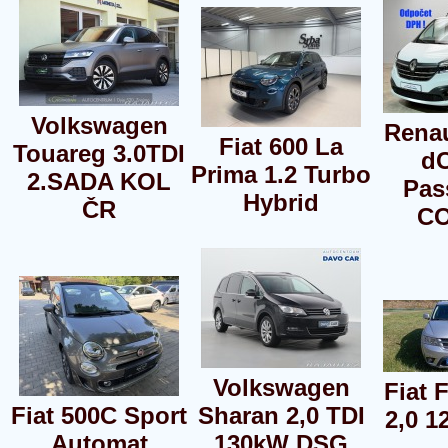
Volkswagen
Renau
Fiat 600 La
Touareg 3.0TDI
dC
Prima 1.2 Turbo
2.SADA KOL
Pas
Hybrid
ČR
CO
Volkswagen
Fiat 
Fiat 500C Sport
Sharan 2,0 TDI
2,0 1
Automat
130kW DSG