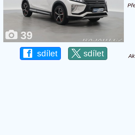
Př
39
sdílet
sdílet
Ak