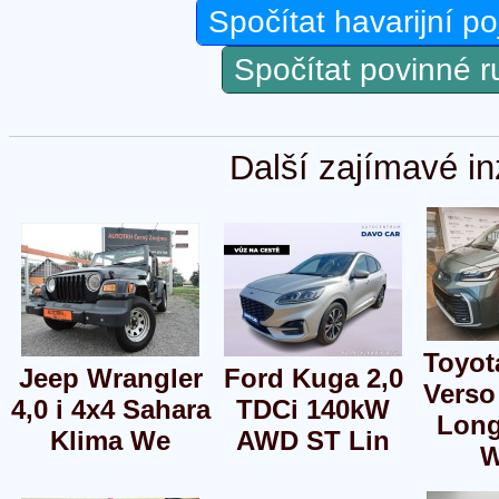
Spočítat havarijní po
Spočítat povinné 
Další zajímavé in
Toyot
Jeep Wrangler
Ford Kuga 2,0
Verso
4,0 i 4x4 Sahara
TDCi 140kW
Long
Klima We
AWD ST Lin
W