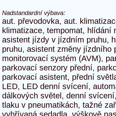
Nadstandardní výbava:
aut. převodovka, aut. klimatiz
klimatizace, tempomat, hlídání 
asistent jízdy v jízdním pruhu, h
pruhu, asistent změny jízdního 
monitorovací systém (AVM), pa
parkovací senzory přední, park
parkovací asistent, přední svět
LED, LED denní svícení, automa
dálkových světel, denní svícení
tlaku v pneumatikách, tažné zaří
vyhřívaná sedadla, výškově nas