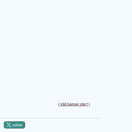
( Váš banner zde? )
sdílet