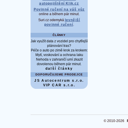
autopojištění Klik.cz
Povinné ručení na váš vůz
online a během pár minut.
Suri.cz odemyká
levnější
povinné ručení
.
ČLÁNKY
Jak využít data z vozidel pro chytřejší
plánování tras?
Péče o auto po zimě krok za krokem:
Mytí, voskování a ochrana laku
Nehoda v zahraničí umí zkazit
dovolenou během pár minut.
další články
DOPORUČUJEME PRODEJCE
JS Autocentrum s.r.o.
VIP CAR s.r.o.
© 2010-2026