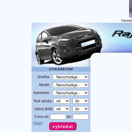
Partne
VYHLEDÁVÁNÍ
Značka:
Model:
Karoserie:
Rok výroby:
Výkon [kW]:
Cena od:
do:
(Více)