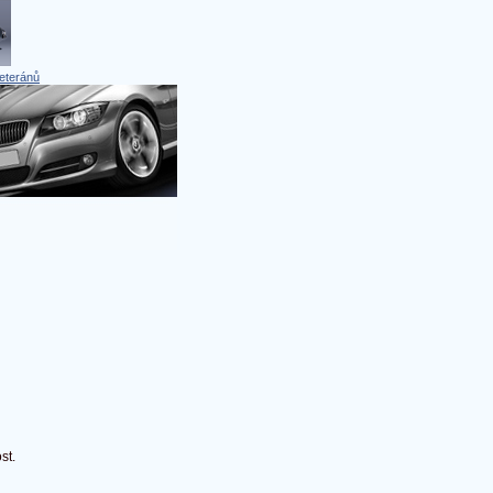
eteránů
st.