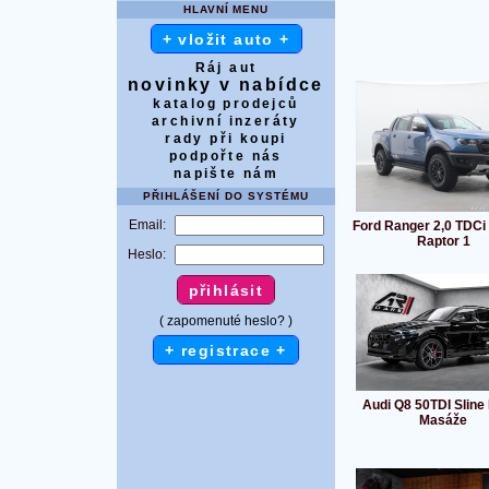
HLAVNÍ MENU
+ vložit auto +
Ráj aut
novinky v nabídce
katalog prodejců
archivní inzeráty
rady při koupi
podpořte nás
napište nám
PŘIHLÁŠENÍ DO SYSTÉMU
Email:
Ford Ranger 2,0 TDCi 
Raptor 1
Heslo:
( zapomenuté heslo? )
+ registrace +
Audi Q8 50TDI Sline
Masáže