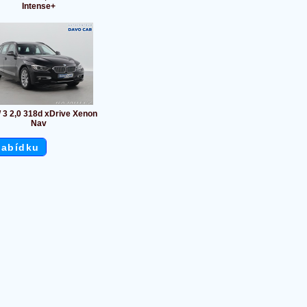
Intense+
3 2,0 318d xDrive Xenon
Nav
nabídku