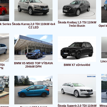
Škoda Kodiaq 1,5 TSI 110kW
k Series
Škoda Karoq 2,0 TDI 110kW 4x4
7míst Busin
Opel I
CZ LED
Lin
BMW X5 M50D TOP VÝBAVA
 TDi
BMW X7 xDrive40d
294kW DPH
l*N
Škoda Superb 2,0 TDI 110kW
Mitsu