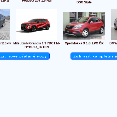
, 92KW
Peugeot 207 1.6 Hdi
DSG Style
i 110kw
Mitsubishi Grandis 1.3 7DCT M-
Opel Mokka X 1.6i LPG ČR
BMW 
HYBRID_ INTEN
zit nově přidané vozy
Zobrazit kompletní 