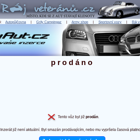
ři:
Autopůjčovna
|
Grily Campingaz
|
Army shop
|
Sportovní vozy
|
Ráj v
prodáno
Tento vůz byl již
prodán
.
Inzerát již není aktuální. Byl smazán prodávajícím, nebo mu vypršela časová platno