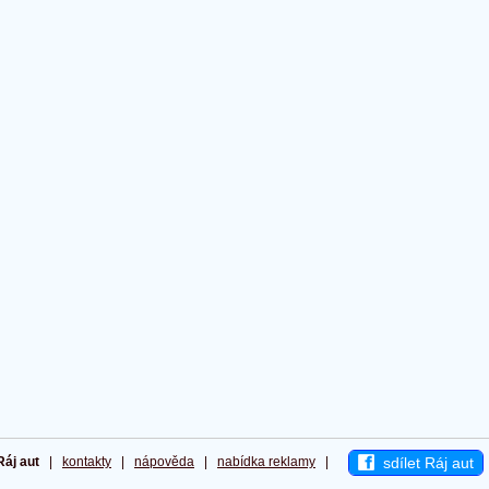
sdílet Ráj aut
Ráj aut
|
kontakty
|
nápověda
|
nabídka reklamy
|