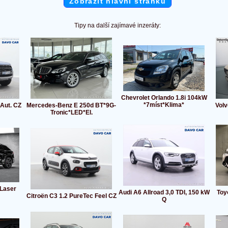
Zobrazit hlavní stránku
Tipy na další zajímavé inzeráty:
Chevrolet Orlando 1.8i 104kW
*7míst*Klima*
Aut. CZ
Mercedes-Benz E 250d BT*9G-
Volv
Tronic*LED*El.
 Laser
Audi A6 Allroad 3,0 TDI, 150 kW
Toyo
Citroën C3 1.2 PureTec Feel CZ
Q