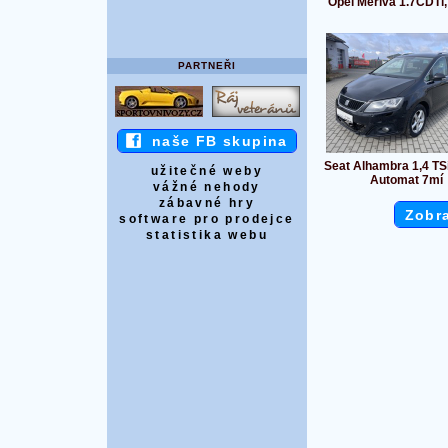
Opel Meriva 1.7CDTi
PARTNEŘI
naše FB skupina
Seat Alhambra 1,4 TS
užitečné weby
Automat 7mí
vážné nehody
zábavné hry
Zobra
software pro prodejce
statistika webu