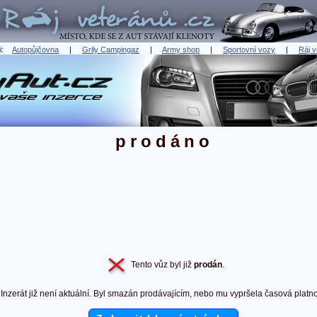
ři:
Autopůjčovna
|
Grily Campingaz
|
Army shop
|
Sportovní vozy
|
Ráj v
prodáno
Tento vůz byl již
prodán
.
Inzerát již není aktuální. Byl smazán prodávajícím, nebo mu vypršela časová platno