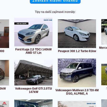
Zobrazit hlavní stránku
Tipy na další zajímavé inzeráty:
Merce
Ford Kuga 2,0 TDCi 140kW
1300
Peugeot 308 1.2 Turbo 81kw
AWD ST Lin
60kW
Volkswagen Golf GTI 2.0TSI
Volkswagen Multivan 2.0 TDI 4M
147kW
DSG, ALPINE, A