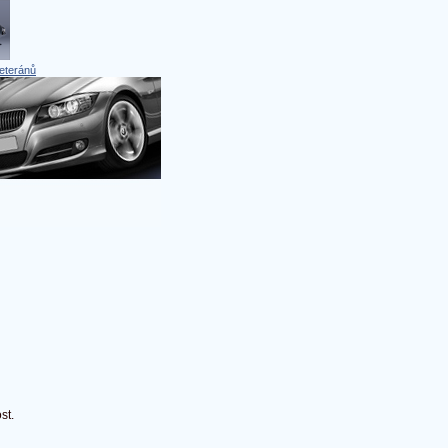
eteránů
st.