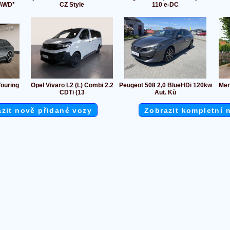
AWD*
CZ Style
110 e-DC
ouring
Opel Vivaro L2 (L) Combi 2.2
Peugeot 508 2,0 BlueHDi 120kw
Mer
CDTi (13
Aut. Ků
zit nově přidané vozy
Zobrazit kompletní 