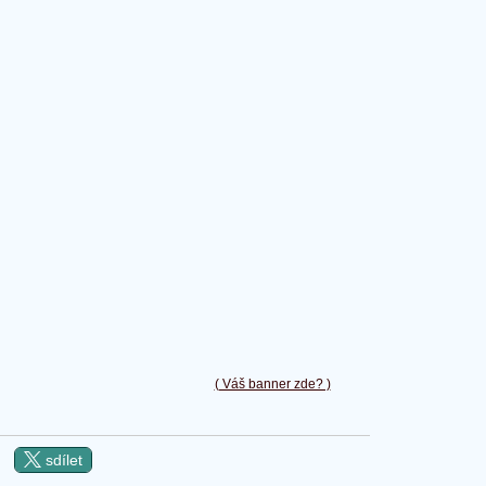
( Váš banner zde? )
sdílet