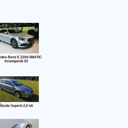
des-Benz E 220d 4MATIC
Avantgarde DI
Škoda Superb 2,0 tdi