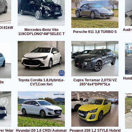
TDI 81kW
Mercedes-Benz Vito
Audi
Porsche 911 3,8 TURBO S
119CDI*LONG*4M*SELEC T
Hond
Toyota Corolla 1.8,Hybrid,e-
Cupra Terramar 2,0TSI VZ
0e
CVT,Com fort
265*4x4*DPH*5Le
er Velar
Hyundai i30 1.6 CRDi Automat
Peugeot 208 1,2 STYLE Hybrid