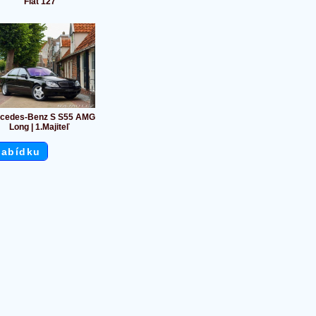
Fiat 127
cedes-Benz S S55 AMG
Long | 1.Majiteľ
nabídku