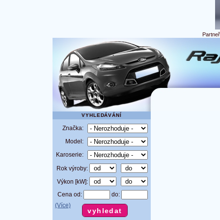
Partne
VYHLEDÁVÁNÍ
Značka:
Model:
Karoserie:
Rok výroby:
Výkon [kW]:
Cena od:
do:
(Více)