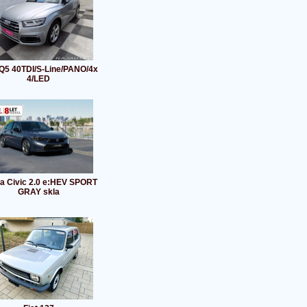
 Q5 40TDI/S-Line/PANO/4x
4/LED
a Civic 2.0 e:HEV SPORT
GRAY skla