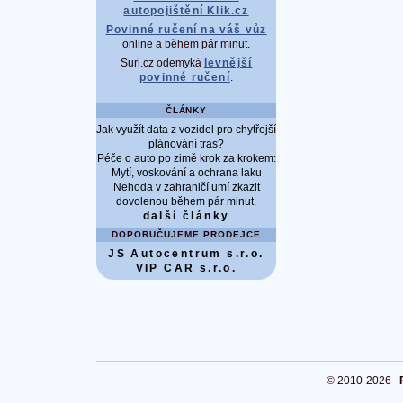
autopojištění Klik.cz
Povinné ručení na váš vůz
online a během pár minut.
Suri.cz odemyká
levnější
povinné ručení
.
ČLÁNKY
Jak využít data z vozidel pro chytřejší
plánování tras?
Péče o auto po zimě krok za krokem:
Mytí, voskování a ochrana laku
Nehoda v zahraničí umí zkazit
dovolenou během pár minut.
další články
DOPORUČUJEME PRODEJCE
JS Autocentrum s.r.o.
VIP CAR s.r.o.
© 2010-2026