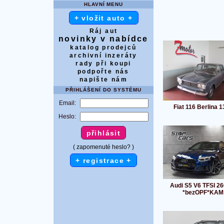
HLAVNÍ MENU
+ vložit auto +
Ráj aut
novinky v nabídce
katalog prodejců
archivní inzeráty
rady při koupi
podpořte nás
napište nám
PŘIHLÁŠENÍ DO SYSTÉMU
Email:
Fiat 116 Berlina 
Heslo:
( zapomenuté heslo? )
+ registrace +
Audi S5 V6 TFSI 2
*bezOPF*KAM