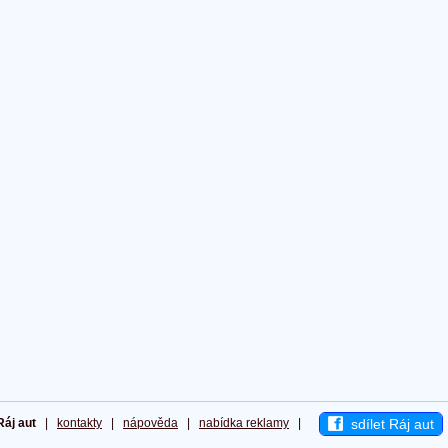
sdílet Ráj aut
Ráj aut
|
kontakty
|
nápověda
|
nabídka reklamy
|