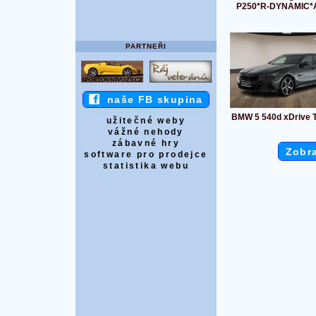
P250*R-DYNAMIC*
PARTNEŘI
naše FB skupina
BMW 5 540d xDrive T
užitečné weby
vážné nehody
zábavné hry
Zobra
software pro prodejce
statistika webu