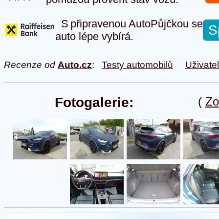
S připravenou AutoPůjčkou se
S
auto lépe vybírá.
Recenze od
Auto.cz
:
Testy automobilů
Uživate
Fotogalerie:
(
Zo