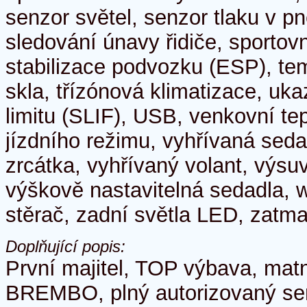
senzor světel, senzor tlaku v p
sledování únavy řidiče, sportov
stabilizace podvozku (ESP), t
skla, třízónová klimatizace, uka
limitu (SLIF), USB, venkovní te
jízdního režimu, vyhřívaná seda
zrcátka, vyhřívaný volant, výsu
výškově nastavitelná sedadla, w
stěrač, zadní světla LED, zatm
Doplňující popis:
První majitel, TOP výbava, matn
BREMBO, plný autorizovaný serv