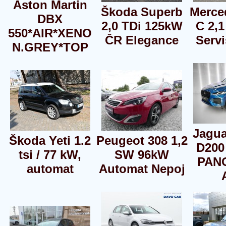
Aston Martin
Škoda Superb
Merce
DBX
2,0 TDi 125kW
C 2,1
550*AIR*XENO
ČR Elegance
Servi
N.GREY*TOP
Jagua
Škoda Yeti 1.2
Peugeot 308 1,2
D200
tsi / 77 kW,
SW 96kW
PAN
automat
Automat Nepoj