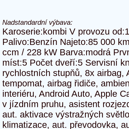
Nadstandardní výbava:
Karoserie:kombi V provozu od:1
Palivo:Benzín Najeto:85 000 k
ccm / 228 kW Barva:modrá Prvn
míst:5 Počet dveří:5 Servisní k
rychlostních stupňů, 8x airbag,
tempomat, airbag řidiče, ambien
interiéru, Android Auto, Apple Ca
v jízdním pruhu, asistent rozje
aut. aktivace výstražných světl
klimatizace, aut. převodovka, au