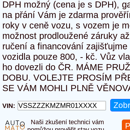
DPH možný (cena je s DPH), g
na přání Vám je zdarma prověř
roky v ceně vozu, s vozem je m
možnost prodloužené záruky až 
ručení a financování zajišťujme 
vozidla pouze 800, - kč. Vůz v
ho dovezli do ČR. MÁME PR
DOBU. VOLEJTE PROSÍM P
SE VÁM MOHLI PLNĚ VĚNOVA
VIN:
Naši zkušení technici vám
P
pomůžou prověřit stav vozu.