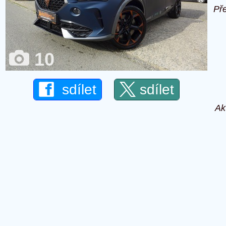
Př
10
sdílet
sdílet
Ak