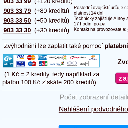
903 33 99
(+120 kreditů)
Poslední dvojčíslí určuje
903 33 79
(+80 kreditů)
platnost 14 dní.
Technicky zajišťuje Airtoy 
903 33 50
(+50 kreditů)
17 hodin, po-pá.
903 33 30
(+30 kreditů)
Kontakt na provozovatele:
Zvýhodnění lze zaplatit také pomocí
platebn
Zvo
(1 Kč = 2 kredity, tedy například za
platbu 100 Kč získáte 200 kreditů)
Počet zobrazení detai
Nahlášení podvodného 