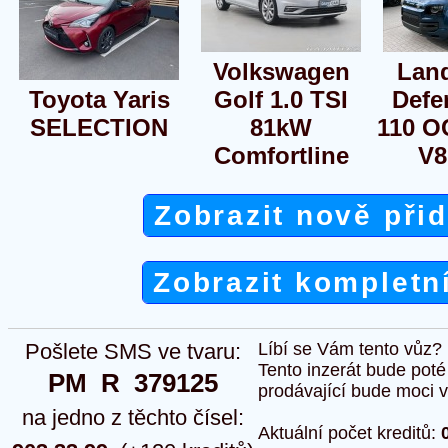
Volkswagen
Lan
Toyota Yaris
Golf 1.0 TSI
Defe
SELECTION
81kW
110 O
Comfortline
V8
Zobrazit nově při
Zobrazit kompletn
Pošlete SMS ve tvaru:
Líbí se Vám tento vůz?
Tento inzerát bude pot
PM  R  379125
prodávající bude moci vlo
na jedno z těchto čísel:
Aktuální počet kreditů: