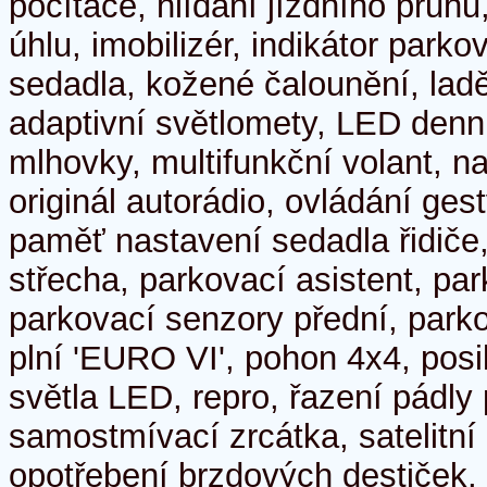
počítače, hlídání jízdního pruhu
úhlu, imobilizér, indikátor parko
sedadla, kožené čalounění, lad
adaptivní světlomety, LED denní 
mlhovky, multifunkční volant, na
originál autorádio, ovládání gest
paměť nastavení sedadla řidiče
střecha, parkovací asistent, pa
parkovací senzory přední, park
plní 'EURO VI', pohon 4x4, posil
světla LED, repro, řazení pádly
samostmívací zrcátka, satelitní
opotřebení brzdových destiček,