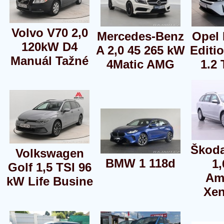
Volvo V70 2,0
Mercedes-Benz
Opel 
120kW D4
A 2,0 45 265 kW
Editi
Manuál Tažné
4Matic AMG
1.2
Škoda
Volkswagen
BMW 1 118d
1,
Golf 1,5 TSI 96
Am
kW Life Busine
Xe