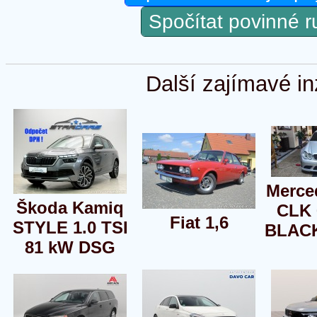
Spočítat povinné 
Další zajímavé in
Merce
Škoda Kamiq
CLK
Fiat 1,6
STYLE 1.0 TSI
BLAC
81 kW DSG