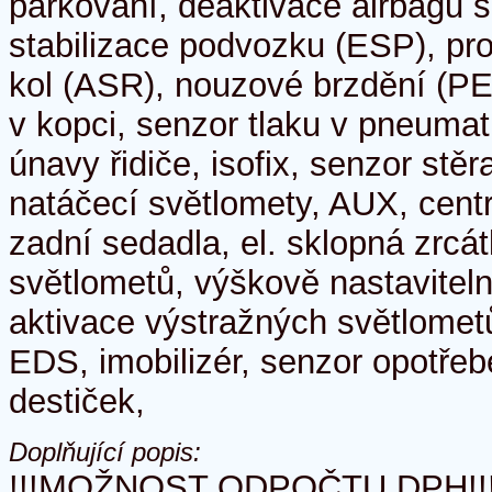
parkování, deaktivace airbagu 
stabilizace podvozku (ESP), pr
kol (ASR), nouzové brzdění (PE
v kopci, senzor tlaku v pneumat
únavy řidiče, isofix, senzor stěr
natáčecí světlomety, AUX, centr
zadní sedadla, el. sklopná zrcát
světlometů, výškově nastaviteln
aktivace výstražných světlometů
EDS, imobilizér, senzor opotře
destiček,
Doplňující popis:
!!!MOŽNOST ODPOČTU DPH!