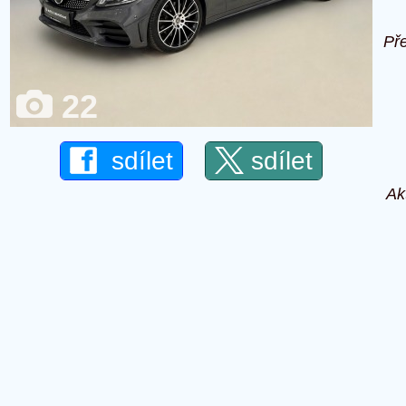
Př
22
sdílet
sdílet
Ak