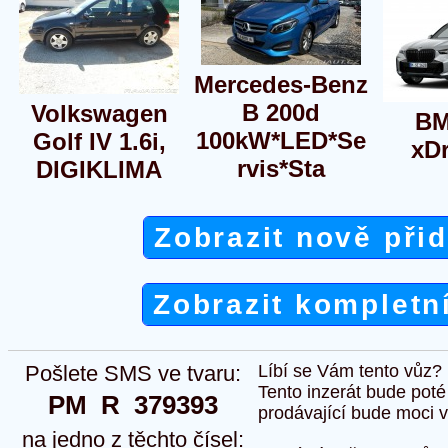
Mercedes-Benz
B 200d
Volkswagen
BM
100kW*LED*Se
Golf IV 1.6i,
xDr
rvis*Sta
DIGIKLIMA
Zobrazit nově při
Zobrazit kompletn
Pošlete SMS ve tvaru:
Líbí se Vám tento vůz?
Tento inzerát bude pot
PM  R  379393
prodávající bude moci vlo
na jedno z těchto čísel: