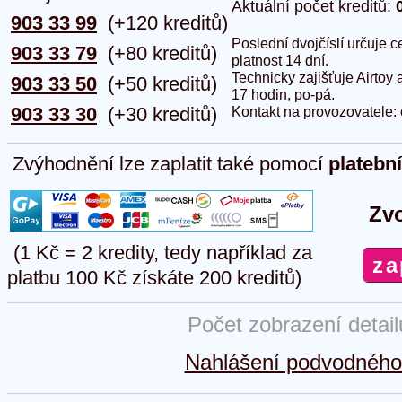
Aktuální počet kreditů:
903 33 99
(+120 kreditů)
Poslední dvojčíslí určuje
903 33 79
(+80 kreditů)
platnost 14 dní.
Technicky zajišťuje Airtoy 
903 33 50
(+50 kreditů)
17 hodin, po-pá.
903 33 30
(+30 kreditů)
Kontakt na provozovatele:
Zvýhodnění lze zaplatit také pomocí
platebn
Zvo
(1 Kč = 2 kredity, tedy například za
platbu 100 Kč získáte 200 kreditů)
Počet zobrazení detai
Nahlášení podvodného 