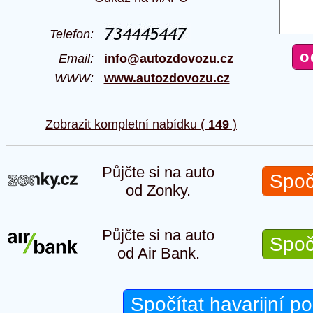
Telefon:
Email:
info@autozdovozu.cz
WWW:
www.autozdovozu.cz
Zobrazit kompletní nabídku (
149
)
Půjčte si na auto
Spoč
od Zonky.
Půjčte si na auto
Spoč
od Air Bank.
Spočítat havarijní po