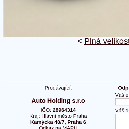
<
Plná velikos
Prodávající:
Odpo
Váš e
Auto Holding s.r.o
IČO:
28964314
Váš d
Kraj: Hlavní město Praha
Kamýcka 40/7, Praha 6
Odkaz na MAPU