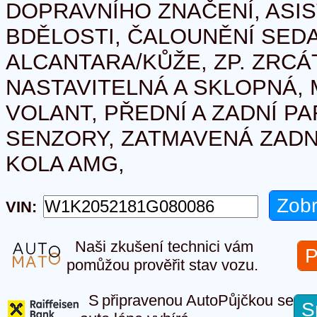
DOPRAVNÍHO ZNAČENÍ, ASI
BDĚLOSTI, ČALOUNĚNÍ SED
ALCANTARA/KŮŽE, ZP. ZRCÁ
NASTAVITELNÁ A SKLOPNÁ, 
VOLANT, PŘEDNÍ A ZADNÍ P
SENZORY, ZATMAVENÁ ZADNÍ 
KOLA AMG,
VIN:
Naši zkušení technici vám
P
pomůžou prověřit stav vozu.
S připravenou AutoPůjčkou se
S