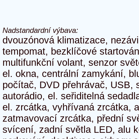
Nadstandardní výbava:
dvouzónová klimatizace, nezávi
tempomat, bezklíčové startování
multifunkční volant, senzor světe
el. okna, centrální zamykání, bl
počítač, DVD přehrávač, USB, sa
autorádio, el. seřiditelná sedad
el. zrcátka, vyhřívaná zrcátka, 
zatmavovací zrcátka, přední sv
svícení, zadní světla LED, alu 