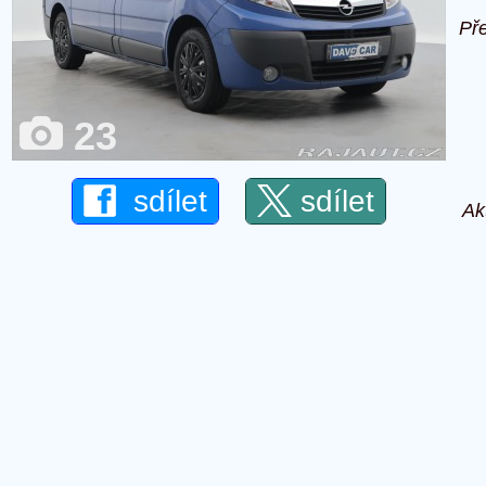
Př
23
sdílet
sdílet
Ak