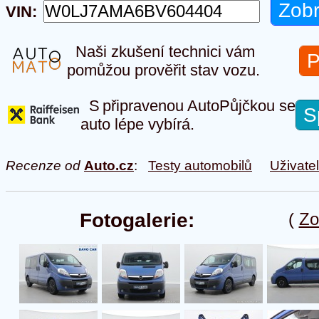
VIN:
Naši zkušení technici vám
P
pomůžou prověřit stav vozu.
S připravenou AutoPůjčkou se
S
auto lépe vybírá.
Recenze od
Auto.cz
:
Testy automobilů
Uživate
Fotogalerie:
(
Zo