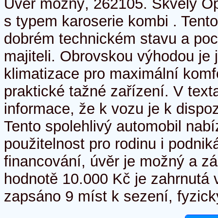
Úvěr možný, 262105. Skvělý Op
s typem karoserie kombi . Tento
dobrém technickém stavu a poc
majiteli. Obrovskou výhodou je
klimatizace pro maximální komf
praktické tažné zařízení. V tex
informace, že k vozu je k dispoz
Tento spolehlivý automobil nabí
použitelnost pro rodinu i podni
financování, úvěr je možný a zá
hodnotě 10.000 Kč je zahrnutá 
zapsáno 9 míst k sezení, fyzicky