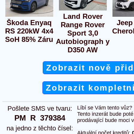
Land Rover
Škoda Enyaq
Jeep
Range Rover
RS 220kW 4x4
Chero
Sport 3,0
SoH 85% Záru
Autobiograph y
D350 AW
Zobrazit nově při
Zobrazit kompletn
Pošlete SMS ve tvaru:
Líbí se Vám tento vůz?
Tento inzerát bude pot
PM  R  379384
prodávající bude moci vlo
na jedno z těchto čísel:
Aktuální počet kreditů: