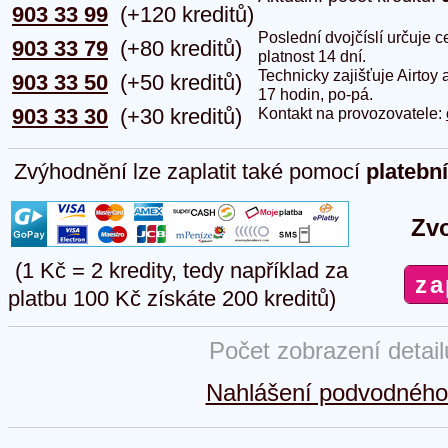
903 33 99
(+120 kreditů)
Poslední dvojčíslí určuje
903 33 79
(+80 kreditů)
platnost 14 dní.
Technicky zajišťuje Airtoy 
903 33 50
(+50 kreditů)
17 hodin, po-pá.
903 33 30
(+30 kreditů)
Kontakt na provozovatele:
Zvýhodnění lze zaplatit také pomocí
platebn
Zvo
(1 Kč = 2 kredity, tedy například za
platbu 100 Kč získáte 200 kreditů)
Počet zobrazení detai
Nahlášení podvodného 