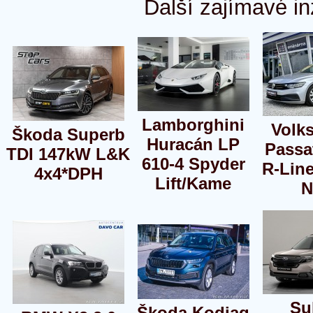
Další zajímavé in
Lamborghini
Volk
Škoda Superb
Huracán LP
Passa
TDI 147kW L&K
610-4 Spyder
R-Lin
4x4*DPH
Lift/Kame
N
Su
Škoda Kodiaq