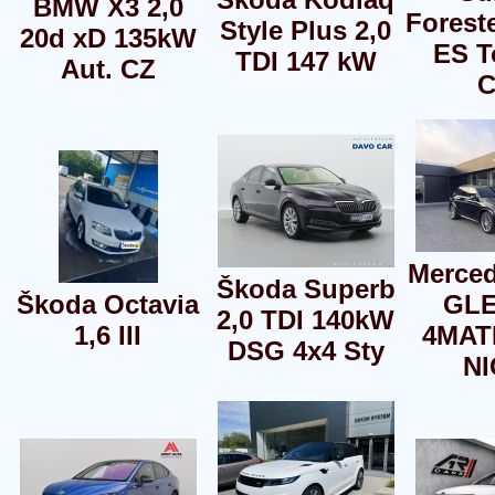
BMW X3 2,0
Foreste
Style Plus 2,0
20d xD 135kW
ES T
TDI 147 kW
Aut. CZ
C
Merce
Škoda Superb
Škoda Octavia
GLE
2,0 TDI 140kW
1,6 III
4MAT
DSG 4x4 Sty
N