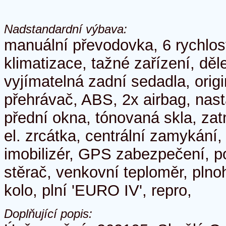
Nadstandardní výbava:
manuální převodovka, 6 rychlos
klimatizace, tažné zařízení, dě
vyjímatelná zadní sedadla, orig
přehrávač, ABS, 2x airbag, nasta
přední okna, tónovaná skla, za
el. zrcátka, centrální zamykání,
imobilizér, GPS zabezpečení, po
stěrač, venkovní teploměr, plno
kolo, plní 'EURO IV', repro,
Doplňující popis: