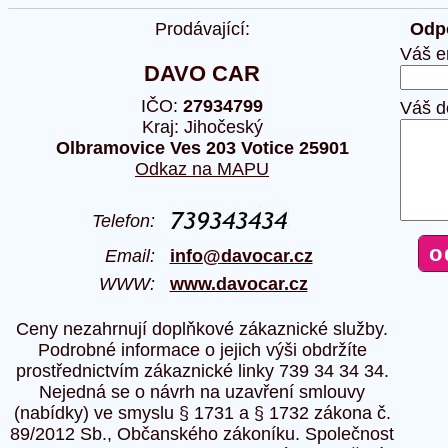
Prodávající:
Odpo
Váš e
DAVO CAR
IČO:
27934799
Váš d
Kraj: Jihočeský
Olbramovice Ves 203 Votice 25901
Odkaz na MAPU
Telefon:
Email:
info@davocar.cz
WWW:
www.davocar.cz
Ceny nezahrnují doplňkové zákaznické služby.
Podrobné informace o jejich výši obdržíte
prostřednictvím zákaznické linky 739 34 34 34.
Nejedná se o návrh na uzavření smlouvy
(nabídky) ve smyslu § 1731 a § 1732 zákona č.
89/2012 Sb., Občanského zákoníku. Společnost