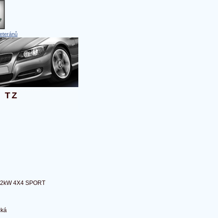
eteránů
 TZ
142kW 4X4 SPORT
cká