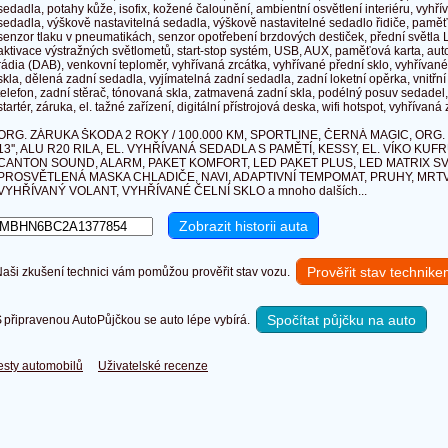
sedadla, potahy kůže, isofix, kožené čalounění, ambientní osvětlení interiéru, vyhřív
sedadla, výškově nastavitelná sedadla, výškově nastavitelné sedadlo řidiče, paměť
senzor tlaku v pneumatikách, senzor opotřebení brzdových destiček, přední světla L
aktivace výstražných světlometů, start-stop systém, USB, AUX, paměťová karta, autor
rádia (DAB), venkovní teploměr, vyhřívaná zrcátka, vyhřívané přední sklo, vyhřívané
skla, dělená zadní sedadla, vyjímatelná zadní sedadla, zadní loketní opěrka, vnitřní
telefon, zadní stěrač, tónovaná skla, zatmavená zadní skla, podélný posuv sedadel,
startér, záruka, el. tažné zařízení, digitální přístrojová deska, wifi hotspot, vyhřívan
ORG. ZÁRUKA ŠKODA 2 ROKY / 100.000 KM, SPORTLINE, ČERNÁ MAGIC, ORG.
13'', ALU R20 RILA, EL. VYHŘÍVANÁ SEDADLA S PAMĚTÍ, KESSY, EL. VÍKO KUF
CANTON SOUND, ALARM, PAKET KOMFORT, LED PAKET PLUS, LED MATRIX S
PROSVĚTLENÁ MASKA CHLADIČE, NAVI, ADAPTIVNÍ TEMPOMAT, PRUHY, MRT
VYHŘÍVANÝ VOLANT, VYHŘÍVANÉ ČELNÍ SKLO a mnoho dalších...
Prověřit stav technik
ši zkušení technici vám pomůžou prověřit stav vozu.
Spočítat půjčku na auto
připravenou AutoPůjčkou se auto lépe vybírá.
esty automobilů
Uživatelské recenze