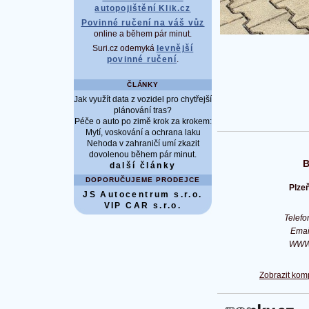
autopojištění Klik.cz
Povinné ručení na váš vůz
online a během pár minut.
Suri.cz odemyká
levnější
povinné ručení
.
ČLÁNKY
Jak využít data z vozidel pro chytřejší
plánování tras?
Péče o auto po zimě krok za krokem:
Mytí, voskování a ochrana laku
Nehoda v zahraničí umí zkazit
dovolenou během pár minut.
B
další články
DOPORUČUJEME PRODEJCE
Plze
JS Autocentrum s.r.o.
VIP CAR s.r.o.
Telef
Ema
WW
Zobrazit kom