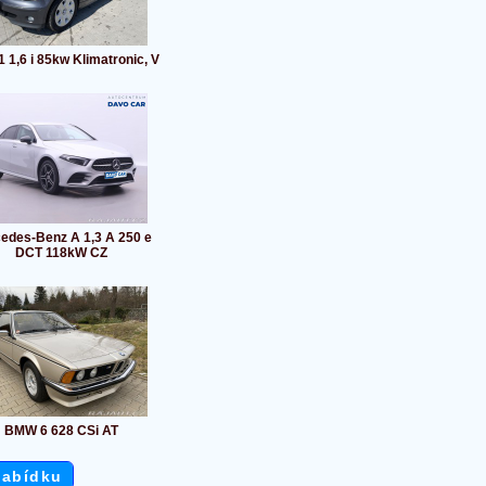
 1,6 i 85kw Klimatronic, V
edes-Benz A 1,3 A 250 e
DCT 118kW CZ
BMW 6 628 CSi AT
nabídku