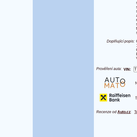
Doplňující popis:
Prověření auta:
VIN:
Na
S 
Recenze od
Auto.cz
:
T