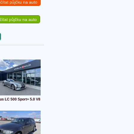
čítat půjčku na auto
ítat půjčku na auto
us LC 500 Sport+ 5.0 V8