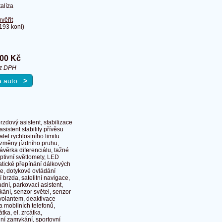
alíza
ověřit
193 koní)
000 Kč
ez DPH
na auto
>
rzdový asistent, stabilizace
istent stability přívěsu
tel rychlostního limitu
t změny jízdního pruhu,
závěrka diferenciálu, tažné
ptivní světlomety, LED
atické přepínání dálkových
če, dotykové ovládání
í brzda, satelitní navigace,
dní, parkovací asistent,
ání, senzor světel, senzor
d volantem, deaktivace
a mobilních telefonů,
tka, el. zrcátka,
ální zamykání, sportovní