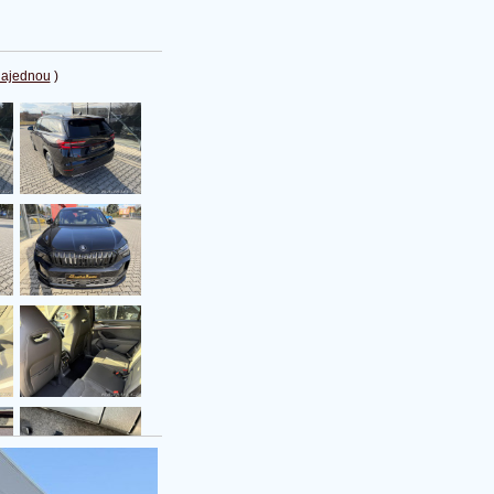
najednou
)