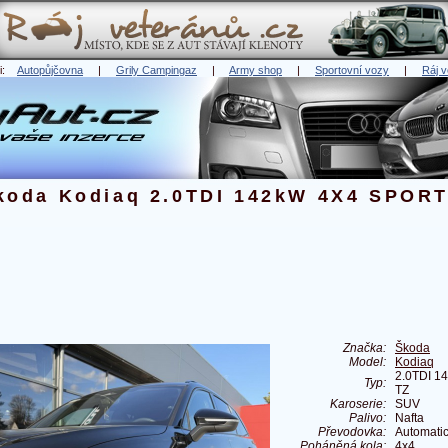
ři:
Autopůjčovna
|
Grily Campingaz
|
Army shop
|
Sportovní vozy
|
Ráj v
koda Kodiaq 2.0TDI 142kW 4X4 SPORT
Značka:
Škoda
Model:
Kodiaq
2.0TDI 
Typ:
TZ
Karoserie:
SUV
Palivo:
Nafta
Převodovka:
Automati
Poháněná kola:
4x4