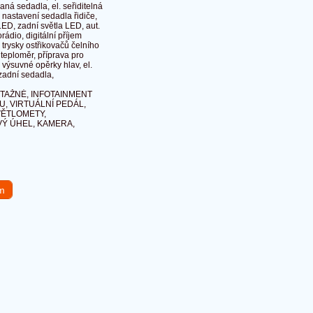
aná sedadla, el. seřiditelná
 nastavení sedadla řidiče,
ED, zadní světla LED, aut.
ádio, digitální příjem
 trysky ostřikovačů čelního
 teploměr, příprava pro
 výsuvné opěrky hlav, el.
á zadní sedadla,
 TAŽNÉ, INFOTAINMENT
RU, VIRTUÁLNÍ PEDÁL,
VĚTLOMETY,
VÝ ÚHEL, KAMERA,
em