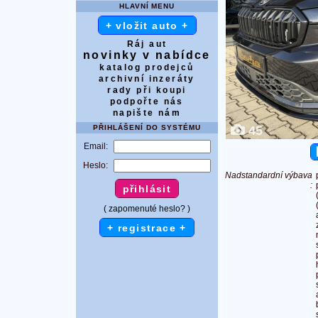
HLAVNÍ MENU
+ vložit auto +
Ráj aut
novinky v nabídce
katalog prodejců
archivní inzeráty
rady při koupi
podpořte nás
napište nám
PŘIHLÁŠENÍ DO SYSTÉMU
45
Email:
Heslo:
Nadstandardní výbava
:
( zapomenuté heslo? )
+ registrace +