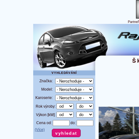
Partne
Š
VYHLEDÁVÁNÍ
Značka:
Model:
Karoserie:
Rok výroby:
Výkon [kW]:
Cena od:
do:
(Více)