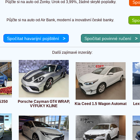
Půjčte si na auto od Zonky. Úrok od 3,99%, žádné skryté poplatky.
Spo
Půjčte si na auto od Air Bank, moderní a inovativní české banky.
Spoč
Spočítat havarijní pojištění
>
Spočítat povinné ručení
>
Další zajímavé inzeráty:
S350
Porsche Cayman GT4 WRAP,
Kia Ceed 1.5 Wagon Automat
Lex
VÝFUKY KLINE