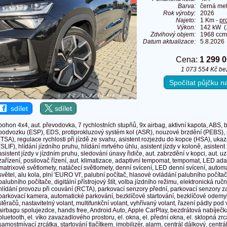
Barva:
černá met
Rok výroby:
2026
Najeto:
1 Km -
pr
Výkon:
142 kW (
Zdvihový objem:
1968 ccm
Datum aktualizace:
5.8.2026
Cena:
1 299 
1 073 554 Kč b
Spočítat půjčku 
sdílet
sdílet
pohon 4x4, aut. převodovka, 7 rychlostních stupňů, 9x airbag, aktivní kapota, ABS, b
podvozku (ESP), EDS, protiprokluzový systém kol (ASR), nouzové brzdění (PEBS), as
(TSA), regulace rychlosti při jízdě ze svahu, asistent rozjezdu do kopce (HSA), ukaza
(SLIF), hlídání jízdního pruhu, hlídání mrtvého úhlu, asistent jízdy v koloně, asisten
asistent jízdy v jízdním pruhu, sledování únavy řidiče, aut. zabrzdění v kopci, aut. u
zařízení, posilovač řízení, aut. klimatizace, adaptivní tempomat, tempomat, LED ada
matrixové světlomety, natáčecí světlomety, denní svícení, LED denní svícení, autom
světel, alu kola, plní 'EURO VI', palubní počítač, hlasové ovládání palubního počíta
palubního počítače, digitální přístrojový štít, volba jízdního režimu, elektronická ručn
hlídání provozu při couvání (RCTA), parkovací senzory přední, parkovací senzory za
parkovací kamera, automatické parkování, bezklíčové startování, bezklíčové odemyk
stěračů, nastavitelný volant, multifunkční volant, vyhřívaný volant, řazení pádly po
airbagu spolujezdce, hands free, Android Auto, Apple CarPlay, bezdrátová nabíječk
bluetooth, el. víko zavazadlového prostoru, el. okna, el. přední okna, el. sklopná zrcá
samostmívací zrcátka, startování tlačítkem, imobilizér, alarm, centrál dálkový, centr