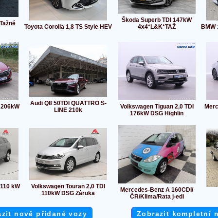
Škoda Superb TDI 147kW
 Tažné
Toyota Corolla 1,8 TS Style HEV
4x4*L&K*TAŽ
BMW 1
Audi Q8 50TDI QUATTRO S-
I 206kW
Volkswagen Tiguan 2,0 TDI
Merc
LINE 210k
176kW DSG Highlin
 110 kW
Volkswagen Touran 2,0 TDI
Mercedes-Benz A 160CDI/
110kW DSG Záruka
ČR/Klima/Rata j-edi
zit nově přidané vozy
Zobrazit kompletní 