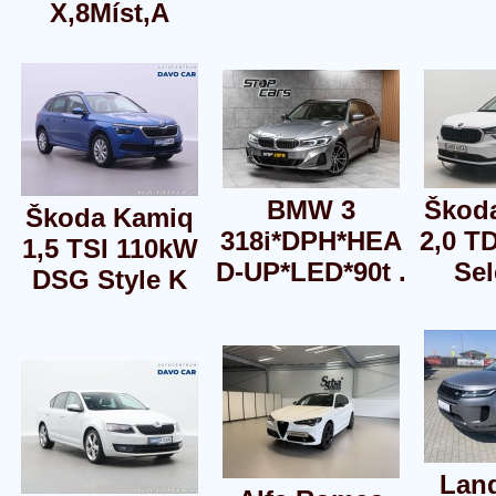
X,8Míst,A
BMW 3
Škod
Škoda Kamiq
318i*DPH*HEA
2,0 T
1,5 TSI 110kW
D-UP*LED*90t .
Sel
DSG Style K
Lan