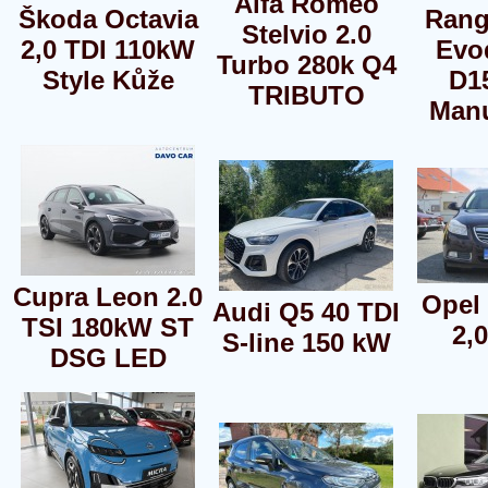
Alfa Romeo
Škoda Octavia
Rang
Stelvio 2.0
2,0 TDI 110kW
Evo
Turbo 280k Q4
Style Kůže
D1
TRIBUTO
Man
Cupra Leon 2.0
Opel 
Audi Q5 40 TDI
TSI 180kW ST
2,
S-line 150 kW
DSG LED