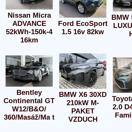
Nissan Micra
BMW 5
ADVANCE
Ford EcoSport
LUXU
52kWh-150k-4
1.5 16v 82kw
16km
Bentley
BMW X6 30XD
Toyot
Continental GT
210kW M-
2.0 D
W12/B&O/
PAKET
Fami
360/Masáž/Ma t
VZDUCH