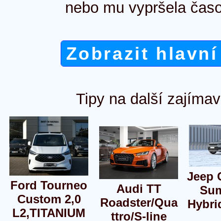
nebo mu vypršela časo
Zobrazit hlavní
Tipy na další zajímav
Jeep
Ford Tourneo
Audi TT
Sum
Custom 2,0
Roadster/Qua
Hybri
L2,TITANIUM
ttro/S-line