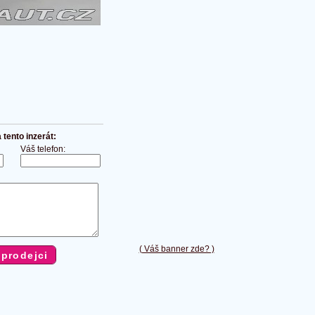
tento inzerát:
Váš telefon:
( Váš banner zde? )