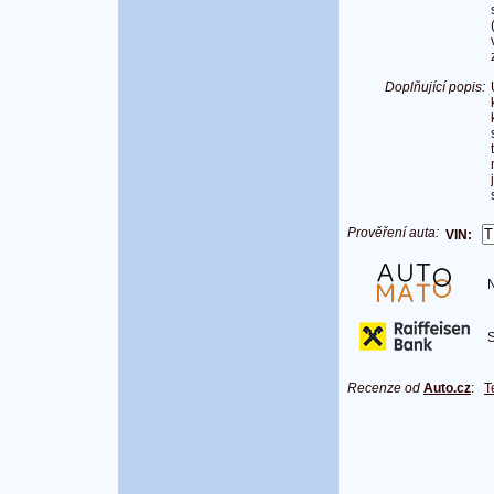
Doplňující popis:
Prověření auta:
VIN:
Na
S 
Recenze od
Auto.cz
:
T