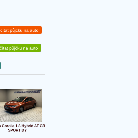
čítat půjčku na auto
ítat půjčku na auto
a Corolla 1.8 Hybrid AT GR
SPORT DY