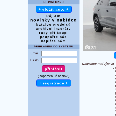
HLAVNÍ MENU
+ vložit auto +
Ráj aut
novinky v nabídce
katalog prodejců
archivní inzeráty
rady při koupi
podpořte nás
napište nám
PŘIHLÁŠENÍ DO SYSTÉMU
31
Email:
Heslo:
Nadstandardní výbava
:
( zapomenuté heslo? )
+ registrace +