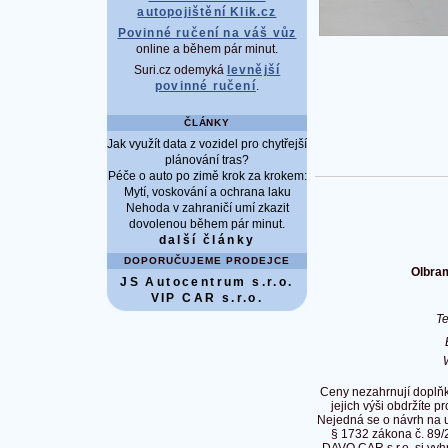
autopojištění Klik.cz
Povinné ručení na váš vůz
online a během pár minut.
Suri.cz odemyká
levnější
povinné ručení
.
ČLÁNKY
Jak využít data z vozidel pro chytřejší
plánování tras?
Péče o auto po zimě krok za krokem:
Mytí, voskování a ochrana laku
Nehoda v zahraničí umí zkazit
dovolenou během pár minut.
další články
DOPORUČUJEME PRODEJCE
Olbram
JS Autocentrum s.r.o.
VIP CAR s.r.o.
T
Ceny nezahrnují doplňk
jejich výši obdržíte p
Nejedná se o návrh na 
§ 1732 zákona č. 89/
DAVO CAR s.r.o. si vyh