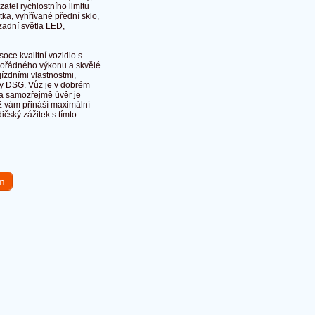
zatel rychlostního limitu
tka, vyhřívané přední sklo,
 zadní světla LED,
ce kvalitní vozidlo s
imořádného výkonu a skvělé
ízdními vlastnostmi,
ky DSG. Vůz je v dobrém
 a samozřejmě úvěr je
ž vám přináší maximální
dičský zážitek s tímto
em