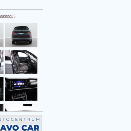
najednou
)