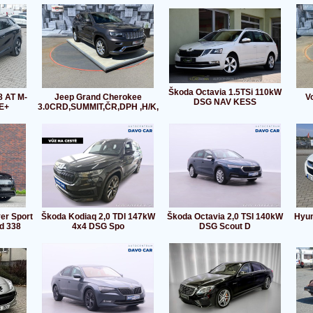
Škoda Octavia 1.5TSi 110kW
8 AT M-
Jeep Grand Cherokee
V
DSG NAV KESS
E+
3.0CRD,SUMMIT,ČR,DPH ,H/K,
er Sport
Škoda Kodiaq 2,0 TDI 147kW
Škoda Octavia 2,0 TSI 140kW
Hyun
d 338
4x4 DSG Spo
DSG Scout D