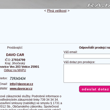
<
Plná velikost
>
Prodávající:
Odpovědět prodejci na 
Váš email:
DAVO CAR
IČO:
27934799
Váš dotaz pro prodejce:
Kraj: Jihočeský
ovice Ves 203 Votice 25901
Odkaz na MAPU
elefon:
Email:
info@davocar.cz
WWW:
www.davocar.cz
ové zákaznické služby. Podrobné informace o
rostřednictvím zákaznické linky 739 34 34 34.
uzavření smlouvy (nabídky) ve smyslu § 1731 a
2012 Sb., Občanského zákoníku. Společnost
razuje právo uzavření všech smluvních vztahů