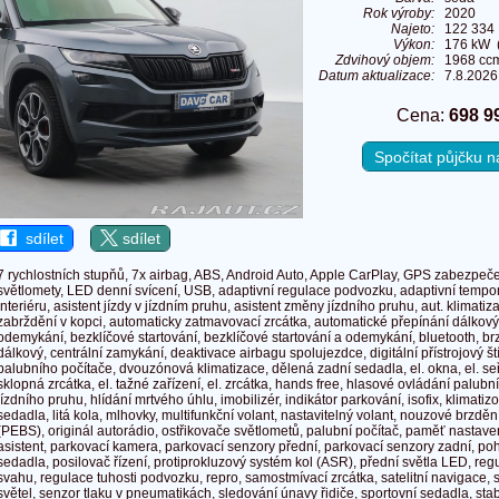
Rok výroby:
2020
Najeto:
122 334
Výkon:
176 kW (
Zdvihový objem:
1968 cc
Datum aktualizace:
7.8.2026
Cena:
698 9
Spočítat půjčku 
sdílet
sdílet
7 rychlostních stupňů, 7x airbag, ABS, Android Auto, Apple CarPlay, GPS zabezpeč
světlomety, LED denní svícení, USB, adaptivní regulace podvozku, adaptivní tempo
interiéru, asistent jízdy v jízdním pruhu, asistent změny jízdního pruhu, aut. klimatiz
zabrždění v kopci, automaticky zatmavovací zrcátka, automatické přepínání dálkový
odemykání, bezklíčové startování, bezklíčové startování a odemykání, bluetooth, brz
dálkový, centrální zamykání, deaktivace airbagu spolujezdce, digitální přístrojový št
palubního počítače, dvouzónová klimatizace, dělená zadní sedadla, el. okna, el. seř
sklopná zrcátka, el. tažné zařízení, el. zrcátka, hands free, hlasové ovládání palubn
jízdního pruhu, hlídání mrtvého úhlu, imobilizér, indikátor parkování, isofix, klimat
sedadla, litá kola, mlhovky, multifunkční volant, nastavitelný volant, nouzové brzd
(PEBS), originál autorádio, ostřikovače světlometů, palubní počítač, paměť nastave
asistent, parkovací kamera, parkovací senzory přední, parkovací senzory zadní, po
sedadla, posilovač řízení, protiprokluzový systém kol (ASR), přední světla LED, regul
svahu, regulace tuhosti podvozku, repro, samostmívací zrcátka, satelitní navigace, 
světel, senzor tlaku v pneumatikách, sledování únavy řidiče, sportovní sedadla, st