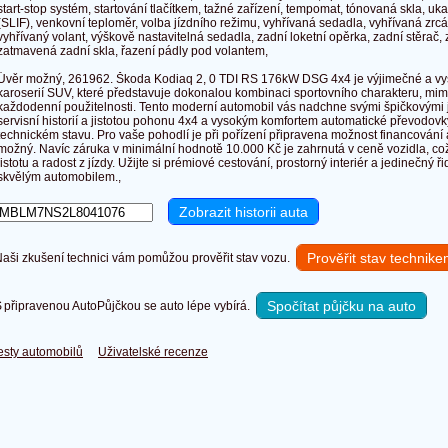
start-stop systém, startování tlačítkem, tažné zařízení, tempomat, tónovaná skla, uka
(SLIF), venkovní teploměr, volba jízdního režimu, vyhřívaná sedadla, vyhřívaná zrcá
vyhřívaný volant, výškově nastavitelná sedadla, zadní loketní opěrka, zadní stěrač,
zatmavená zadní skla, řazení pádly pod volantem,
Úvěr možný, 261962. Škoda Kodiaq 2, 0 TDI RS 176kW DSG 4x4 je výjimečné a vyso
karoserií SUV, které představuje dokonalou kombinaci sportovního charakteru, m
každodenní použitelnosti. Tento moderní automobil vás nadchne svými špičkovými j
servisní historií a jistotou pohonu 4x4 a vysokým komfortem automatické převodov
technickém stavu. Pro vaše pohodlí je při pořízení připravena možnost financování
možný. Navíc záruka v minimální hodnotě 10.000 Kč je zahrnutá v ceně vozidla, co
jistotu a radost z jízdy. Užijte si prémiové cestování, prostorný interiér a jedinečný ři
skvělým automobilem.,
Prověřit stav technik
ši zkušení technici vám pomůžou prověřit stav vozu.
Spočítat půjčku na auto
připravenou AutoPůjčkou se auto lépe vybírá.
esty automobilů
Uživatelské recenze