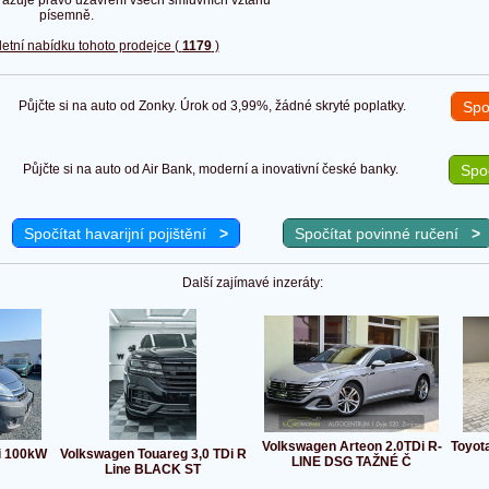
písemně.
etní nabídku tohoto prodejce (
1179
)
Půjčte si na auto od Zonky. Úrok od 3,99%, žádné skryté poplatky.
Spo
Půjčte si na auto od Air Bank, moderní a inovativní české banky.
Spoč
Spočítat havarijní pojištění
>
Spočítat povinné ručení
>
Další zajímavé inzeráty:
Volkswagen Arteon 2.0TDi R-
Toyot
i 100kW
Volkswagen Touareg 3,0 TDi R
LINE DSG TAŽNÉ Č
Line BLACK ST