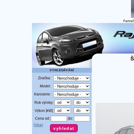
Partne
VYHLEDÁVÁNÍ
Značka:
Model:
Karoserie:
Rok výroby:
Výkon [kW]:
Cena od:
do:
(Více)