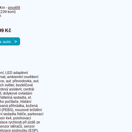
 Km -
prověřit
239 koní)
m
99 Kč
na auto
>
ení, LED adaptivní
mat, ambientní osvětlení
ace, aut. převodovka, aut.
ch světel, bezklíčové
dový asistent, centrál
ít, dotykové ovládání
iditelná sedadla, el.
ího počítače, hlídání
izovaná přihrádka, kožená
ění (PEBS), nouzové brždění
ní sedadla řidiče, parkovací
hon 4x4, polohovací
ace rychlosti při jízdě ze
senzor stěračů, senzor
abilizace podvozku (ESP),