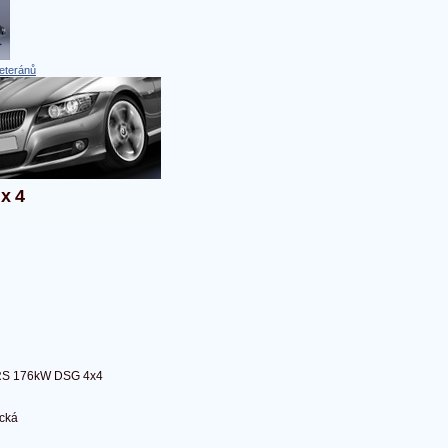
eteránů
4x4
 RS 176kW DSG 4x4
cká