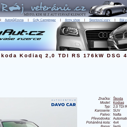
ři:
Autopůjčovna
|
Grily Campingaz
|
Army shop
|
Sportovní vozy
|
Ráj v
Škoda Kodiaq 2,0 TDI RS 176kW DSG 
Značka:
Škoda
Model:
Kodiaq
Typ:
2,0 TDI
Karoserie:
SUV
Palivo:
Nafta
Převodovka:
Automati
Poháněná kola:
4x4
Barva:
šedá