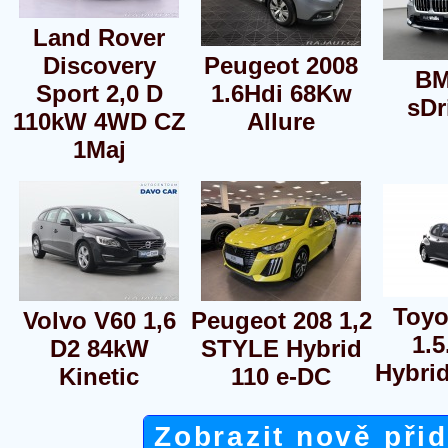
Land Rover
Discovery
Peugeot 2008
BM
Sport 2,0 D
1.6Hdi 68Kw
sDr
110kW 4WD CZ
Allure
1Maj
Toyo
Volvo V60 1,6
Peugeot 208 1,2
1.5
D2 84kW
STYLE Hybrid
Hybri
Kinetic
110 e-DC
Zobrazit nově při