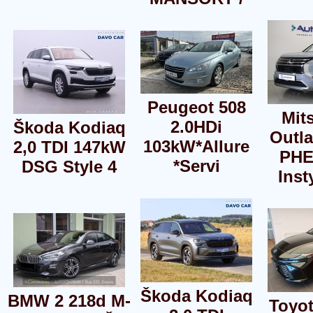
Peugeot 508
Mit
2.0HDi
Škoda Kodiaq
Outla
103kW*Allure
2,0 TDI 147kW
PHE
*Servi
DSG Style 4
Inst
Škoda Kodiaq
BMW 2 218d M-
Toyo