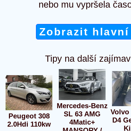
nebo mu vypršela časo
Zobrazit hlavní
Tipy na další zajímav
Mercedes-Benz
Volvo
SL 63 AMG
Peugeot 308
D4 Ge
4Matic+
2.0Hdi 110kw
Ki
MANSORY /