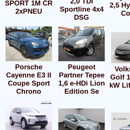
2,0 TDI
SPORT 1M ČR
2,5 H
Sportline 4x4
2xPNEU
Co
DSG
Porsche
Peugeot
Vol
Cayenne E3 II
Partner Tepee
Golf 1
Coupe Sport
1,6 e-HDi Lion
kW Li
Chrono
Edition Se