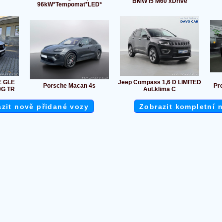
BMW i5 M60 xDrive
96kW*Tempomat*LED*
E GLE
Jeep Compass 1,6 D LIMITED
Porsche Macan 4s
Pro
9G TR
Aut.klima C
zit nově přidané vozy
Zobrazit kompletní 