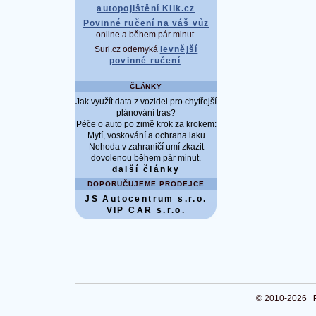
autopojištění Klik.cz
Povinné ručení na váš vůz
online a během pár minut.
Suri.cz odemyká
levnější
povinné ručení
.
ČLÁNKY
Jak využít data z vozidel pro chytřejší
plánování tras?
Péče o auto po zimě krok za krokem:
Mytí, voskování a ochrana laku
Nehoda v zahraničí umí zkazit
dovolenou během pár minut.
další články
DOPORUČUJEME PRODEJCE
JS Autocentrum s.r.o.
VIP CAR s.r.o.
© 2010-2026