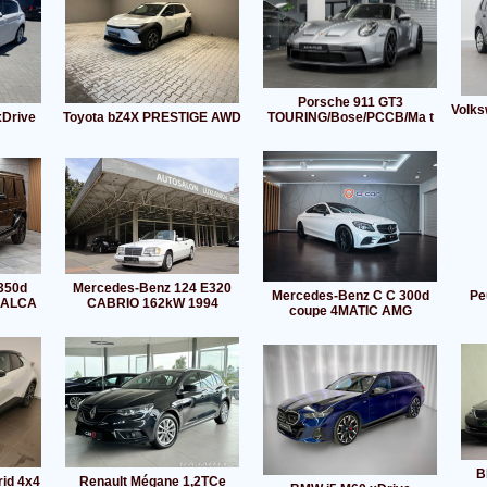
Porsche 911 GT3
Volks
xDrive
Toyota bZ4X PRESTIGE AWD
TOURING/Bose/PCCB/Ma t
350d
Mercedes-Benz 124 E320
Mercedes-Benz C C 300d
Pe
*ALCA
CABRIO 162kW 1994
coupe 4MATIC AMG
B
rid 4x4
Renault Mégane 1,2TCe