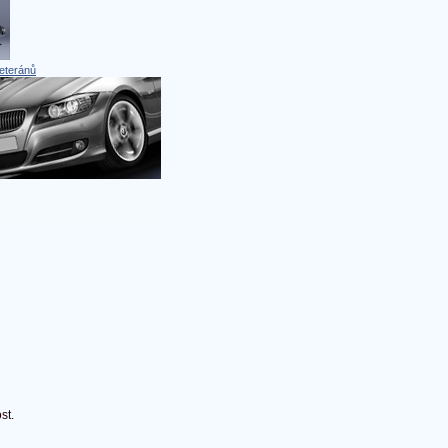
eteránů
st.