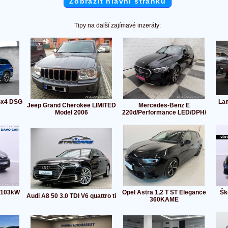
Zobrazit hlavní stránku
Tipy na další zajímavé inzeráty:
4x4 DSG
La
Jeep Grand Cherokee LIMITED
Mercedes-Benz E
Model 2006
220d/Performance LED/DPH/
 103kW
Opel Astra 1,2 T ST Elegance
Šk
Audi A8 50 3.0 TDI V6 quattro ti
360KAME