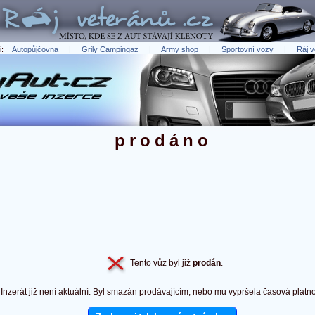
ři:
Autopůjčovna
|
Grily Campingaz
|
Army shop
|
Sportovní vozy
|
Ráj v
prodáno
Tento vůz byl již
prodán
.
Inzerát již není aktuální. Byl smazán prodávajícím, nebo mu vypršela časová platno