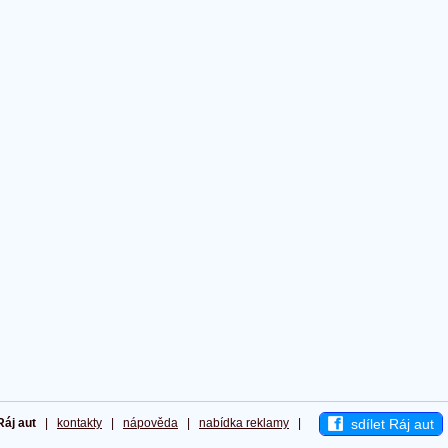
sdílet Ráj aut
Ráj aut
|
kontakty
|
nápověda
|
nabídka reklamy
|