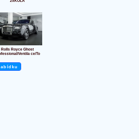
2xKOLA
Rolls Royce Ghost
fessional/Ventila ce/To
nabídku