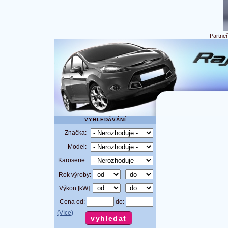
Partne
VYHLEDÁVÁNÍ
Značka:
Model:
Karoserie:
Rok výroby:
Výkon [kW]:
Cena od:
do:
(Více)