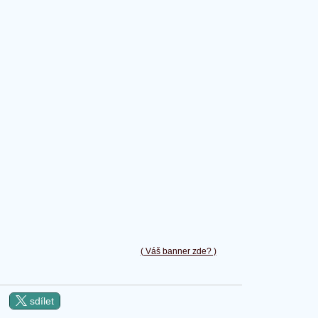
( Váš banner zde? )
sdílet