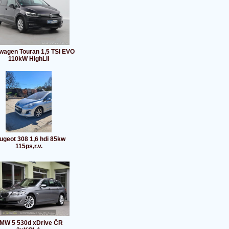
wagen Touran 1,5 TSI EVO
110kW HighLli
ugeot 308 1,6 hdi 85kw
115ps,r.v.
MW 5 530d xDrive ČR