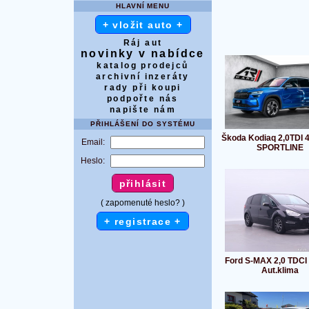
HLAVNÍ MENU
+ vložit auto +
Ráj aut
novinky v nabídce
katalog prodejců
archivní inzeráty
rady při koupi
podpořte nás
napište nám
PŘIHLÁŠENÍ DO SYSTÉMU
Škoda Kodiaq 2,0TDI 
Email:
SPORTLINE
Heslo:
( zapomenuté heslo? )
+ registrace +
Ford S-MAX 2,0 TDCI
Aut.klima