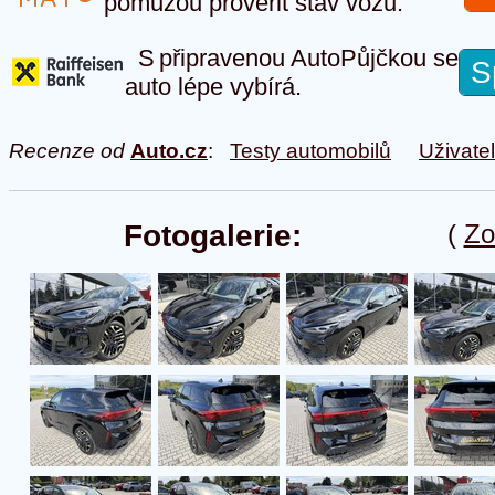
pomůžou prověřit stav vozu.
S připravenou AutoPůjčkou se
S
auto lépe vybírá.
Recenze od
Auto.cz
:
Testy automobilů
Uživate
Fotogalerie:
(
Zo