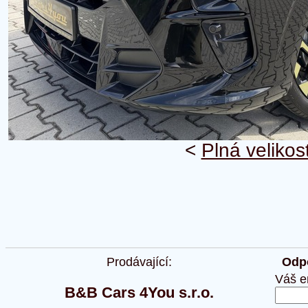
<
Plná velikos
Prodávající:
Odpo
Váš e
B&B Cars 4You s.r.o.