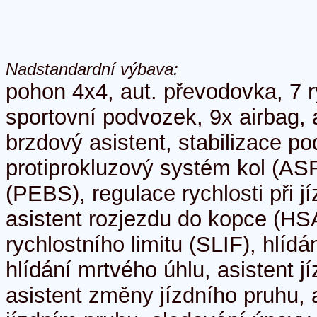
Nadstandardní výbava:
pohon 4x4, aut. převodovka, 7 r
sportovní podvozek, 9x airbag, 
brzdový asistent, stabilizace 
protiprokluzový systém kol (AS
(PEBS), regulace rychlosti při j
asistent rozjezdu do kopce (HSA
rychlostního limitu (SLIF), hlídá
hlídání mrtvého úhlu, asistent j
asistent změny jízdního pruhu, a