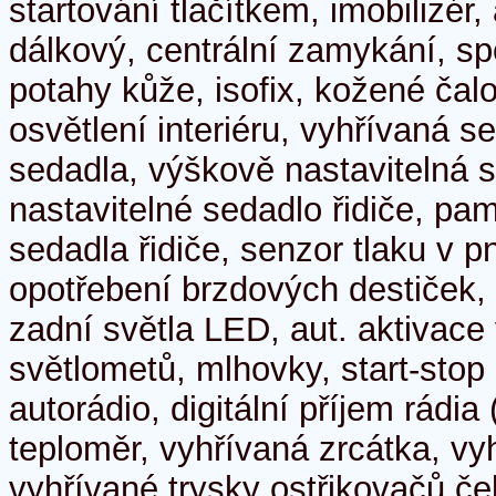
startování tlačítkem, imobilizér,
dálkový, centrální zamykání, sp
potahy kůže, isofix, kožené čal
osvětlení interiéru, vyhřívaná se
sedadla, výškově nastavitelná 
nastavitelné sedadlo řidiče, pa
sedadla řidiče, senzor tlaku v 
opotřebení brzdových destiček,
zadní světla LED, aut. aktivace
světlometů, mlhovky, start-sto
autorádio, digitální příjem rádi
teploměr, vyhřívaná zrcátka, vy
vyhřívané trysky ostřikovačů čel