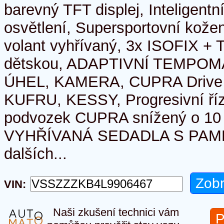
barevný TFT displej, Inteligen
osvětlení, Supersportovní kožen
volant vyhřívaný, 3x ISOFIX + 
dětskou, ADAPTIVNÍ TEMPOM
ÚHEL, KAMERA, CUPRA Drive P
KUFRU, KESSY, Progresivní říz
podvozek CUPRA snížený o 10
VYHŘÍVANÁ SEDADLA S PAMĚ
dalších...
VIN:
Naši zkušení technici vám
P