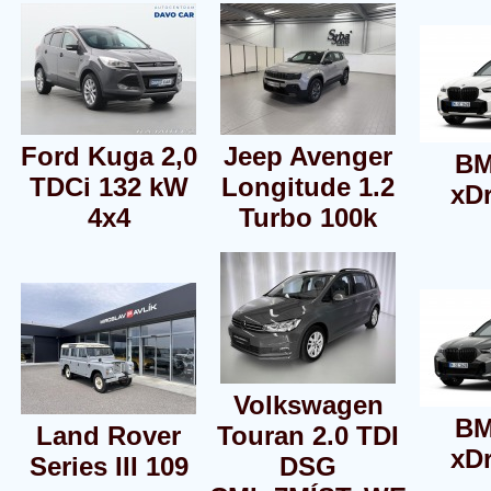
Ford Kuga 2,0
Jeep Avenger
BM
TDCi 132 kW
Longitude 1.2
xDr
4x4
Turbo 100k
Volkswagen
BM
Land Rover
Touran 2.0 TDI
xDr
Series III 109
DSG