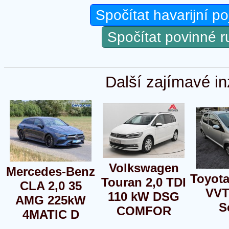
Spočítat havarijní po
Spočítat povinné 
Další zajímavé in
Volkswagen
Mercedes-Benz
Toyota
Touran 2,0 TDI
CLA 2,0 35
VVT
110 kW DSG
AMG 225kW
S
COMFOR
4MATIC D