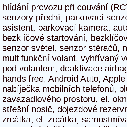
hlídání provozu při couvání (RC
senzory přední, parkovací senz
asistent, parkovací kamera, au
bezklíčové startování, bezklíč
senzor světel, senzor stěračů, n
multifunkční volant, vyhřívaný v
pod volantem, deaktivace airba
hands free, Android Auto, Apple
nabíječka mobilních telefonů, bl
zavazadlového prostoru, el. okn
střešní nosič, dojezdové rezervn
zrcátka, el. zrcátka, samostmív