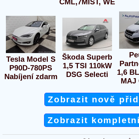
CML,7MÍST, WE
Pe
Škoda Superb
Tesla Model S
Partn
1,5 TSI 110kW
P90D-780PS
1,6 B
DSG Selecti
Nabíjení zdarm
MAJ
Zobrazit nově při
Zobrazit kompletn