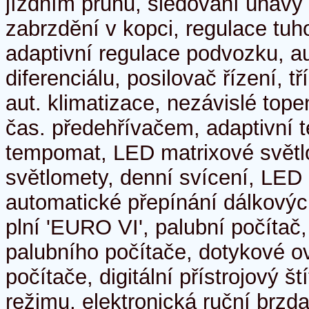
jízdním pruhu, sledování únavy ř
zabrzdění v kopci, regulace tuh
adaptivní regulace podvozku, a
diferenciálu, posilovač řízení, t
aut. klimatizace, nezávislé tope
čas. předehřívačem, adaptivní
tempomat, LED matrixové světl
světlomety, denní svícení, LED 
automatické přepínání dálkových
plní 'EURO VI', palubní počítač
palubního počítače, dotykové o
počítače, digitální přístrojový št
režimu, elektronická ruční brzda