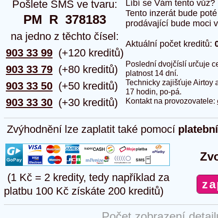
Pošlete SMS ve tvaru:
Líbí se Vám tento vůz?
Tento inzerát bude pot
PM  R  378183
prodávající bude moci vlo
na jedno z těchto čísel:
Aktuální počet kreditů:
903 33 99
(+120 kreditů)
Poslední dvojčíslí určuje
903 33 79
(+80 kreditů)
platnost 14 dní.
Technicky zajišťuje Airtoy 
903 33 50
(+50 kreditů)
17 hodin, po-pá.
903 33 30
(+30 kreditů)
Kontakt na provozovatele:
Zvýhodnění lze zaplatit také pomocí
platebn
Zvo
(1 Kč = 2 kredity, tedy například za
platbu 100 Kč získáte 200 kreditů)
Počet zobrazení detai