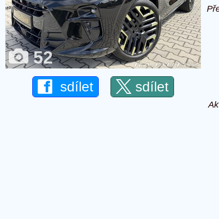
Př
52
sdílet
sdílet
Ak