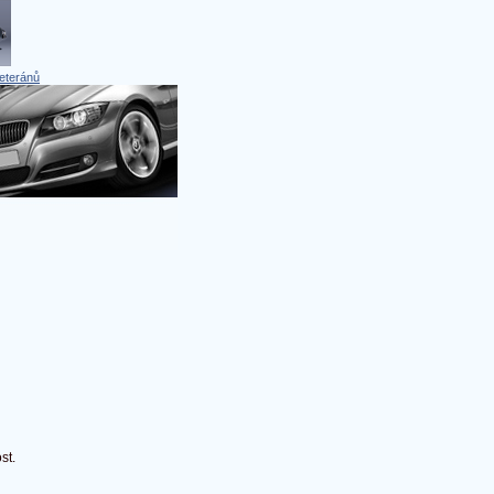
eteránů
st.