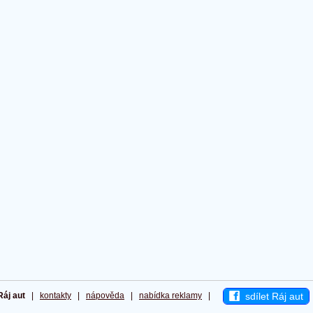
sdílet Ráj aut
Ráj aut
|
kontakty
|
nápověda
|
nabídka reklamy
|