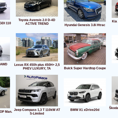
Toyota Avensis 2.0 D-4D
Kia
GDI 110
ACTIVE TREND
Hyundai Genesis 3.8i Htrac
6 AWD
Lexus RX 450h plus 450H+ 2,5
Buick Super Hardtop Coupe
PHEV LUXURY, TA
Škoda
Jeep Compass 1,3 T 110kW AT
BMW X1 xDrive20d
TOP Man.
S-Limited