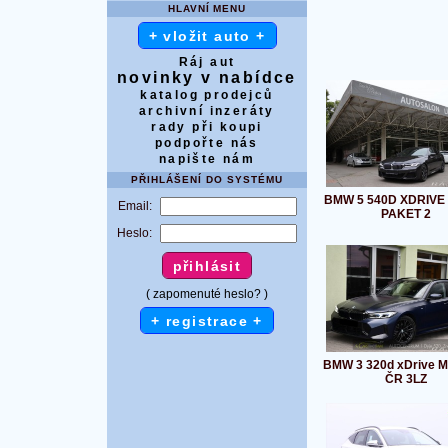
HLAVNÍ MENU
+ vložit auto +
Ráj aut
novinky v nabídce
katalog prodejců
archivní inzeráty
rady při koupi
podpořte nás
napište nám
PŘIHLÁŠENÍ DO SYSTÉMU
BMW 5 540D XDRIVE 
Email:
PAKET 2
Heslo:
( zapomenuté heslo? )
+ registrace +
BMW 3 320d xDrive 
ČR 3LZ