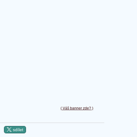
( Váš banner zde? )
sdílet