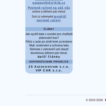
autopojištění Klik.cz
Povinné ručení na váš vůz
online a během pár minut.
Suri.cz odemyká
levnější
povinné ručení
.
ČLÁNKY
Jak využít data z vozidel pro chytřejší
plánování tras?
Péče o auto po zimě krok za krokem:
Mytí, voskování a ochrana laku
Nehoda v zahraničí umí zkazit
dovolenou během pár minut.
další články
DOPORUČUJEME PRODEJCE
JS Autocentrum s.r.o.
VIP CAR s.r.o.
© 2010-2026