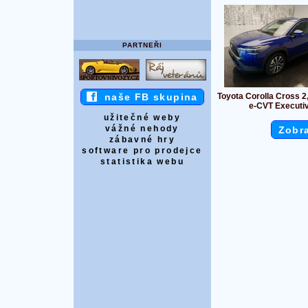
PARTNEŘI
Toyota Corolla Cross 2
naše FB skupina
e-CVT Executi
užitečné weby
vážné nehody
Zobra
zábavné hry
software pro prodejce
statistika webu