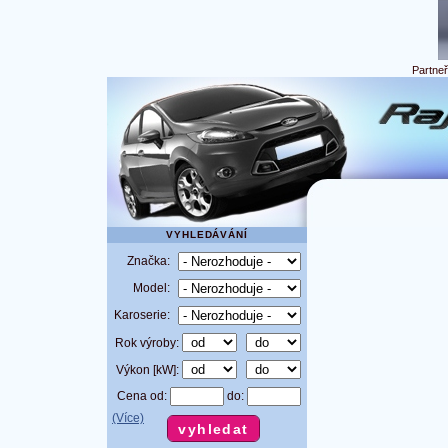
Partne
VYHLEDÁVÁNÍ
Značka:
Model:
Karoserie:
Rok výroby:
Výkon [kW]:
Cena od:
do:
(Více)