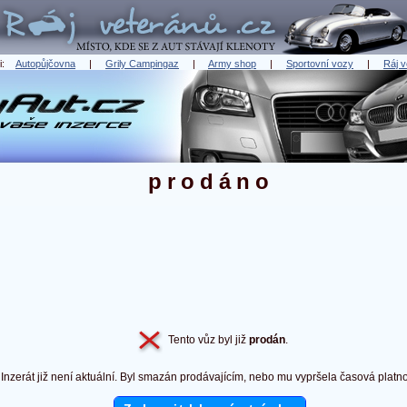
ři:
Autopůjčovna
|
Grily Campingaz
|
Army shop
|
Sportovní vozy
|
Ráj v
prodáno
Tento vůz byl již
prodán
.
Inzerát již není aktuální. Byl smazán prodávajícím, nebo mu vypršela časová platno