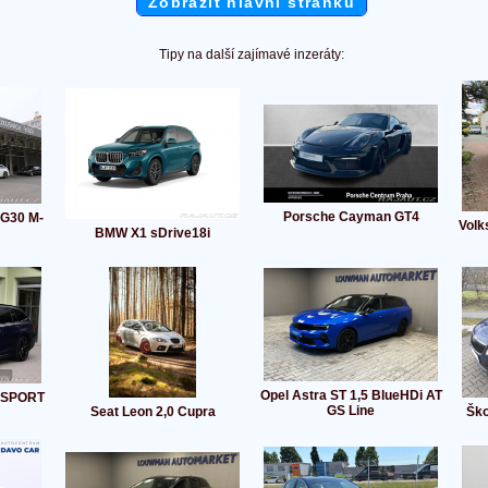
Zobrazit hlavní stránku
Tipy na další zajímavé inzeráty:
Porsche Cayman GT4
G30 M-
Volk
BMW X1 sDrive18i
Opel Astra ST 1,5 BlueHDi AT
MSPORT
GS Line
Seat Leon 2,0 Cupra
Ško