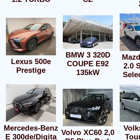
BMW 3 320D
Mazd
Lexus 500e
COUPE E92
2.0 
Prestige
135kW
Sele
Mercedes-Benz
Vol
Volvo XC60 2,0
E 300de/Digita
Tour