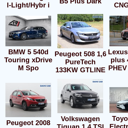
B5 Plus Dark
l-Light/Hybr i
CNG
BMW 5 540d
Lexus
Peugeot 508 1,6
Touring xDrive
plus 
PureTech
M Spo
PHEV
133KW GTLINE
Toyo
Volkswagen
Peugeot 2008
Elect
Tiguan 1,4 TSI