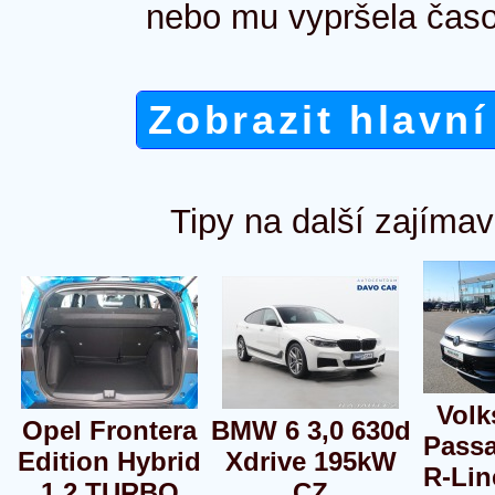
nebo mu vypršela časo
Zobrazit hlavní
Tipy na další zajímav
Vol
Opel Frontera
BMW 6 3,0 630d
Passa
Edition Hybrid
Xdrive 195kW
R-Lin
1.2 TURBO
CZ