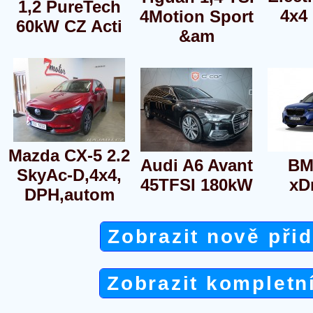
1,2 PureTech
4x4
4Motion Sport
60kW CZ Acti
&am
Mazda CX-5 2.2
Audi A6 Avant
BM
SkyAc-D,4x4,
45TFSI 180kW
xD
DPH,autom
Zobrazit nově při
Zobrazit kompletn