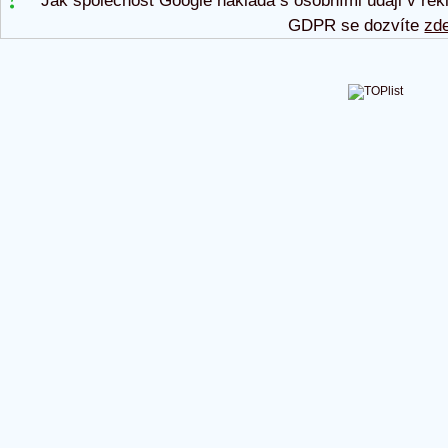
Jak společnost Google nakládá s osobními údaji v rek
GDPR se dozvíte
zd