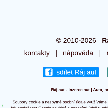
© 2010-2026
R
kontakty
|
nápověda
|
sdílet Ráj aut
Ráj aut - inzerce aut | Auta, p
Soubory cookie a nezbytné
osobní údaje
využíváme p