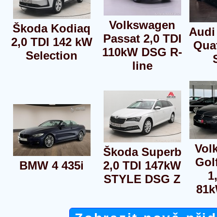
Volkswagen
Škoda Kodiaq
Audi
Passat 2,0 TDI
2,0 TDI 142 kW
Qua
110kW DSG R-
Selection
line
Vol
Škoda Superb
Golf
BMW 4 435i
2,0 TDI 147kW
1
STYLE DSG Z
81