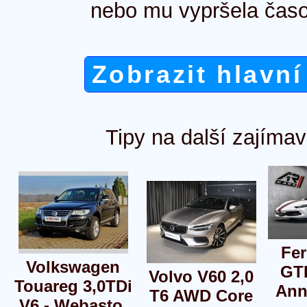
nebo mu vypršela časo
Zobrazit hlavní
Tipy na další zajímav
Fer
Volkswagen
GT
Volvo V60 2,0
Touareg 3,0TDi
Ann
T6 AWD Core
V6 - Webasto,