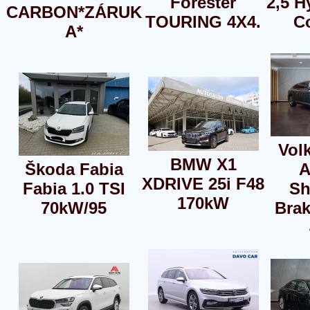
Forester
2,5 H
CARBON*ZÁRUK
TOURING 4X4.
C
A*
Vol
BMW X1
Škoda Fabia
A
XDRIVE 25i F48
Fabia 1.0 TSI
Sh
170kW
70kW/95
Brak