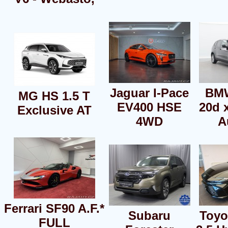
Jaguar I-Pace
BMW
MG HS 1.5 T
EV400 HSE
20d 
Exclusive AT
4WD
A
Ferrari SF90 A.F.*
Subaru
Toyo
FULL