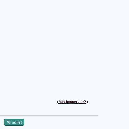
( Váš banner zde? )
sdílet