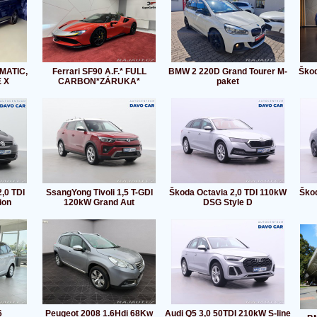
MATIC,
Ferrari SF90 A.F.* FULL
BMW 2 220D Grand Tourer M-
Škod
 X
CARBON*ZÁRUKA*
paket
,0 TDI
SsangYong Tivoli 1,5 T-GDI
Škoda Octavia 2,0 TDI 110kW
Škod
ion
120kW Grand Aut
DSG Style D
6
Peugeot 2008 1.6Hdi 68Kw
Audi Q5 3,0 50TDI 210kW S-line