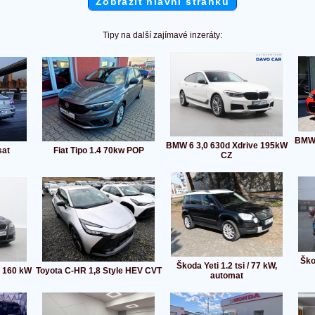
Zobrazit hlavní stránku
Tipy na další zajímavé inzeráty:
BMW 
BMW 6 3,0 630d Xdrive 195kW
sat
Fiat Tipo 1.4 70kw POP
CZ
Ško
Škoda Yeti 1.2 tsi / 77 kW,
o 160 kW
Toyota C-HR 1,8 Style HEV CVT
automat