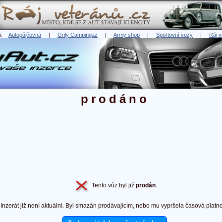
ři:
Autopůjčovna
|
Grily Campingaz
|
Army shop
|
Sportovní vozy
|
Ráj v
prodáno
Tento vůz byl již
prodán
.
Inzerát již není aktuální. Byl smazán prodávajícím, nebo mu vypršela časová platno