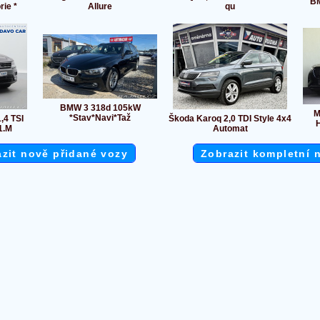
BM
ie *
Allure
qu
BMW 3 318d 105kW
M
*Stav*Navi*Taž
,4 TSI
Škoda Karoq 2,0 TDI Style 4x4
1.M
Automat
zit nově přidané vozy
Zobrazit kompletní 