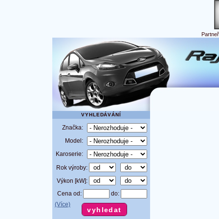
Partne
VYHLEDÁVÁNÍ
Značka:
Model:
Karoserie:
Rok výroby:
Výkon [kW]:
Cena od:
do:
(Více)