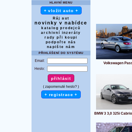
HLAVNÍ MENU
+ vložit auto +
Ráj aut
novinky v nabídce
katalog prodejců
archivní inzeráty
rady při koupi
podpořte nás
napište nám
PŘIHLÁŠENÍ DO SYSTÉMU
Email:
Volkswagen Pas
Heslo:
( zapomenuté heslo? )
+ registrace +
BMW 3 3,0 325i Cabri