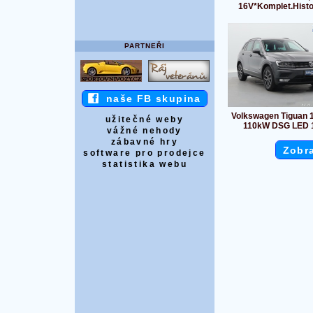
16V*Komplet.Histor
PARTNEŘI
naše FB skupina
Volkswagen Tiguan 1
užitečné weby
110kW DSG LED 
vážné nehody
zábavné hry
Zobra
software pro prodejce
statistika webu