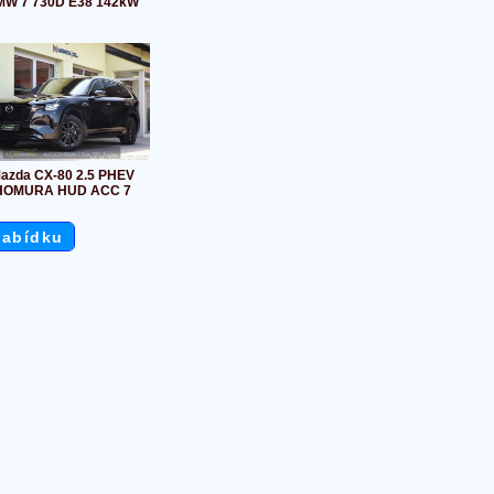
W 7 730D E38 142kW
azda CX-80 2.5 PHEV
HOMURA HUD ACC 7
nabídku