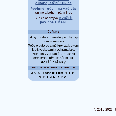
autopojištění Klik.cz
Povinné ručení na váš vůz
online a během pár minut.
Suri.cz odemyká
levnější
povinné ručení
.
ČLÁNKY
Jak využít data z vozidel pro chytřejší
plánování tras?
Péče o auto po zimě krok za krokem:
Mytí, voskování a ochrana laku
Nehoda v zahraničí umí zkazit
dovolenou během pár minut.
další články
DOPORUČUJEME PRODEJCE
JS Autocentrum s.r.o.
VIP CAR s.r.o.
© 2010-2026