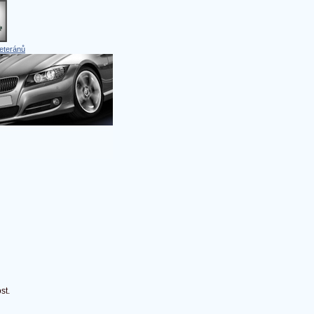
eteránů
st.