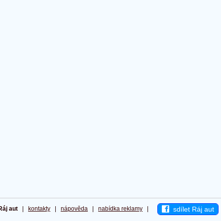
sdílet Ráj aut
Ráj aut
|
kontakty
|
nápověda
|
nabídka reklamy
|