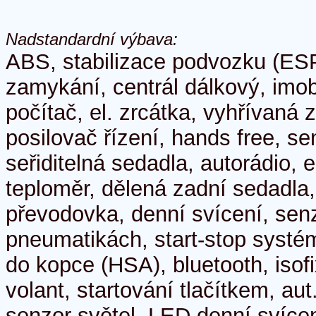
Nadstandardní výbava:
ABS, stabilizace podvozku (ESP
zamykání, centrál dálkový, imobi
počítač, el. zrcátka, vyhřívaná z
posilovač řízení, hands free, se
seřiditelná sedadla, autorádio, 
teploměr, dělená zadní sedadla
převodovka, denní svícení, senz
pneumatikách, start-stop systém
do kopce (HSA), bluetooth, isofi
volant, startování tlačítkem, au
senzor světel, LED denní svícen