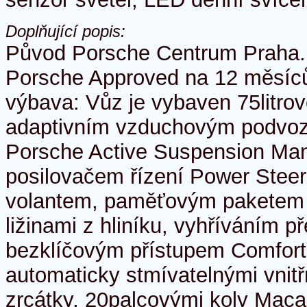
Doplňující popis:
Původ Porsche Centrum Praha.
Porsche Approved na 12 měsíců
výbava: Vůz je vybaven 75litrov
adaptivním vzduchovým podvo
Porsche Active Suspension M
posilovačem řízení Power Steer
volantem, paměťovým paketem pr
ližinami z hliníku, vyhříváním p
bezklíčovým přístupem Comfort
automaticky stmívatelnými vnitř
zrcátky, 20palcovými koly Mac