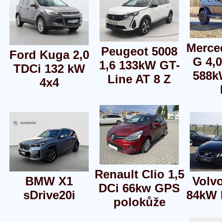
Merce
Peugeot 5008
Ford Kuga 2,0
G 4,
1,6 133kW GT-
TDCi 132 kW
588k
Line AT 8 Z
4x4
Renault Clio 1,5
BMW X1
Volv
DCi 66kw GPS
sDrive20i
84kW 
polokůže