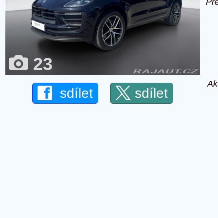
Př
23
Ak
sdílet
sdílet