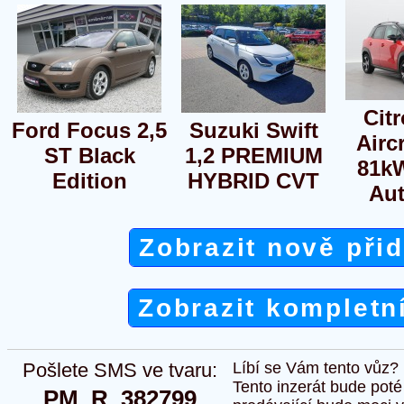
Cit
Ford Focus 2,5
Suzuki Swift
Airc
ST Black
1,2 PREMIUM
81k
Edition
HYBRID CVT
Aut
Zobrazit nově při
Zobrazit kompletn
Pošlete SMS ve tvaru:
Líbí se Vám tento vůz?
Tento inzerát bude pot
PM  R  382799