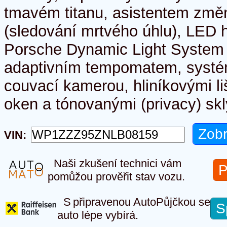
tmavém titanu, asistentem změn
(sledování mrtvého úhlu), LED 
Porsche Dynamic Light System 
adaptivním tempomatem, systé
couvací kamerou, hliníkovými l
oken a tónovanými (privacy) skl
VIN:
Naši zkušení technici vám
P
pomůžou prověřit stav vozu.
S připravenou AutoPůjčkou se
S
auto lépe vybírá.