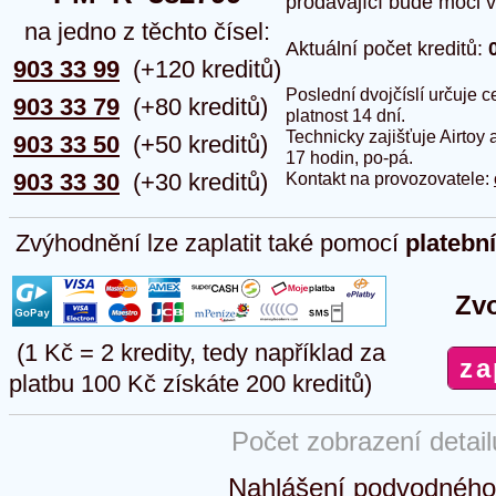
prodávající bude moci vlo
na jedno z těchto čísel:
Aktuální počet kreditů:
903 33 99
(+120 kreditů)
Poslední dvojčíslí určuje
903 33 79
(+80 kreditů)
platnost 14 dní.
Technicky zajišťuje Airtoy 
903 33 50
(+50 kreditů)
17 hodin, po-pá.
903 33 30
(+30 kreditů)
Kontakt na provozovatele:
Zvýhodnění lze zaplatit také pomocí
platebn
Zvo
(1 Kč = 2 kredity, tedy například za
platbu 100 Kč získáte 200 kreditů)
Počet zobrazení detai
Nahlášení podvodného 