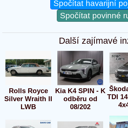
Spočítat havarijní po
Spočítat povinné 
Další zajímavé in
Škod
Rolls Royce
Kia K4 SPIN - K
TDI 1
Silver Wraith II
odběru od
4x
LWB
08/202