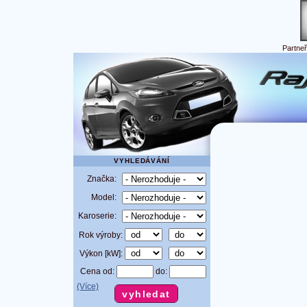
Partne
VYHLEDÁVÁNÍ
Značka:
Model:
Karoserie:
Rok výroby:
Výkon [kW]:
Cena od:
do:
(Více)