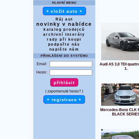
HLAVNÍ MENU
+ vložit auto +
Ráj aut
novinky v nabídce
katalog prodejců
archivní inzeráty
rady při koupi
podpořte nás
napište nám
PŘIHLÁŠENÍ DO SYSTÉMU
Email:
Audi A5 3,0 TDI quattr
1.
Heslo:
( zapomenuté heslo? )
+ registrace +
Mercedes-Benz CLK 
BLACK SERIE