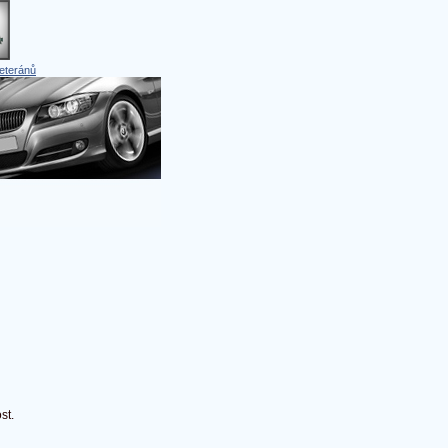
eteránů
st.