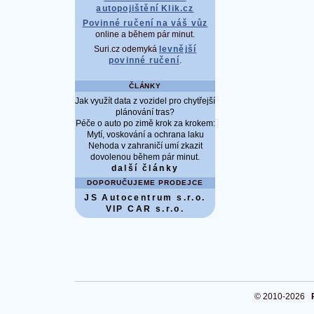
autopojištění Klik.cz
Povinné ručení na váš vůz
online a během pár minut.
Suri.cz odemyká
levnější
povinné ručení
.
ČLÁNKY
Jak využít data z vozidel pro chytřejší
plánování tras?
Péče o auto po zimě krok za krokem:
Mytí, voskování a ochrana laku
Nehoda v zahraničí umí zkazit
dovolenou během pár minut.
další články
DOPORUČUJEME PRODEJCE
JS Autocentrum s.r.o.
VIP CAR s.r.o.
© 2010-2026