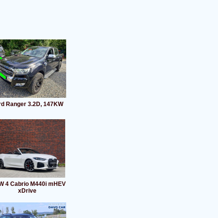
rd Ranger 3.2D, 147KW
 4 Cabrio M440i mHEV
xDrive