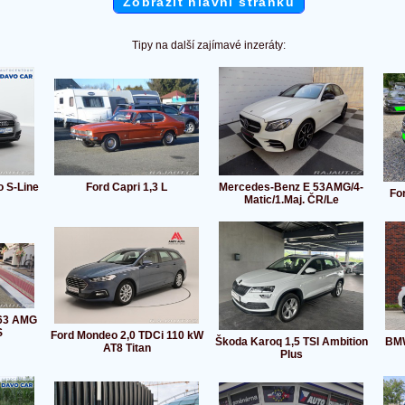
Zobrazit hlavní stránku
Tipy na další zajímavé inzeráty:
o S-Line
Ford Capri 1,3 L
Mercedes-Benz E 53AMG/4-
Fo
Matic/1.Maj. ČR/Le
63 AMG
S
Ford Mondeo 2,0 TDCi 110 kW
Škoda Karoq 1,5 TSI Ambition
BMW
AT8 Titan
Plus