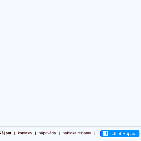
sdílet Ráj aut
Ráj aut
|
kontakty
|
nápověda
|
nabídka reklamy
|