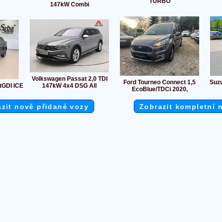
TURBO
147kW Combi
Volkswagen Passat 2,0 TDI
Ford Tourneo Connect 1,5
Suzu
tGDI ICE
147kW 4x4 DSG All
EcoBlue/TDCi 2020,
zit nově přidané vozy
Zobrazit kompletní 