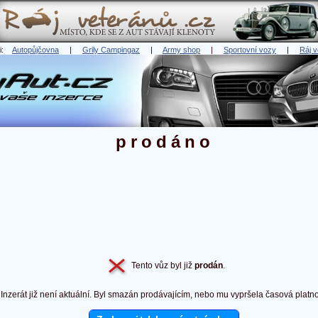
ři:
Autopůjčovna
|
Grily Campingaz
|
Army shop
|
Sportovní vozy
|
Ráj v
prodáno
Tento vůz byl již
prodán
.
Inzerát již není aktuální. Byl smazán prodávajícím, nebo mu vypršela časová platno