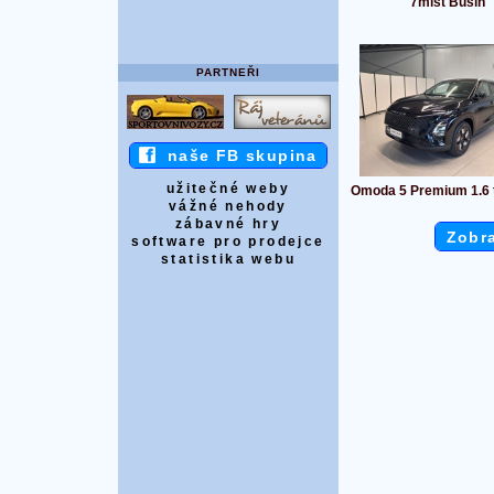
7míst Busin
PARTNEŘI
naše FB skupina
užitečné weby
Omoda 5 Premium 1.6 
vážné nehody
zábavné hry
Zobra
software pro prodejce
statistika webu