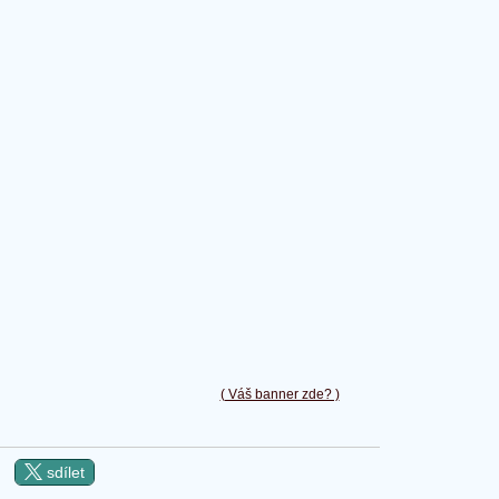
( Váš banner zde? )
sdílet