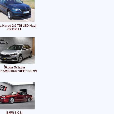
a Karoq 2,0 TDI LED Navi
CZ DPH 1
Škoda Octavia
Di*AMBITION*DPH* SERVI
BMW 8 CSI