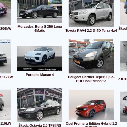
Mercedes-Benz S 350 Long
I 206kW
Škod
4Matic
Toyota RAV4 2,2 D-4D Terra 4x4
Porsche Macan 4
id 112kW
Peugeot Partner Tepee 1,6 e-
2.0T
HDi Lion Edition Se
I 110kW
Opel Frontera Edition Hybrid 1.2
Škoda Octavia 2,0 TFSI RS