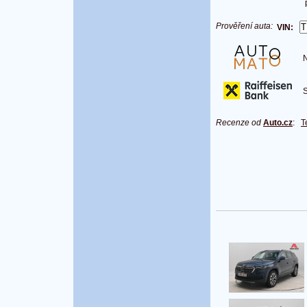
Prověření auta:
VIN:
Na
S 
Recenze od
Auto.cz
:
T