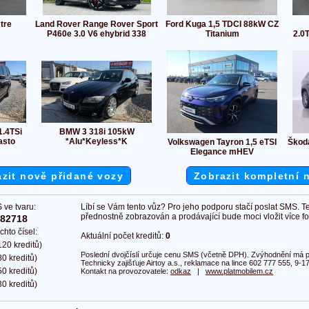
tre
Land Rover Range Rover Sport
Ford Kuga 1,5 TDCI 88kW CZ
P460e 3.0 V6 ehybrid 338
Titanium
2.0
1.4TSi
BMW 3 318i 105kW
asto
*Alu*Keyless*K
Volkswagen Tayron 1,5 eTSI
Škod
Elegance mHEV
zit nově přidané vozy
Zobrazit kompletní 
 ve tvaru:
Líbí se Vám tento vůz? Pro jeho podporu stačí poslat SMS. T
přednostně zobrazován a prodávající bude moci vložit více fot
382718
chto čísel:
Aktuální počet kreditů:
0
20 kreditů)
Poslední dvojčíslí určuje cenu SMS (včetně DPH). Zvýhodnění má pl
0 kreditů)
Technicky zajišťuje Airtoy a.s., reklamace na lince 602 777 555, 9-17
0 kreditů)
Kontakt na provozovatele:
odkaz
|
www.platmobilem.cz
0 kreditů)