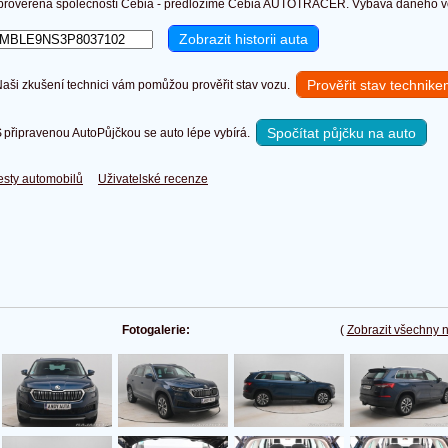
prověřena společností Cebia - předložíme Cebia AUTOTRACER. Výbava daného voz
Prověřit stav technik
ši zkušení technici vám pomůžou prověřit stav vozu.
Spočítat půjčku na auto
připravenou AutoPůjčkou se auto lépe vybírá.
esty automobilů
Uživatelské recenze
Fotogalerie:
(
Zobrazit všechny 