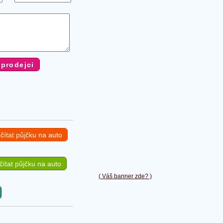
čítat půjčku na auto
ítat půjčku na auto
( Váš banner zde? )