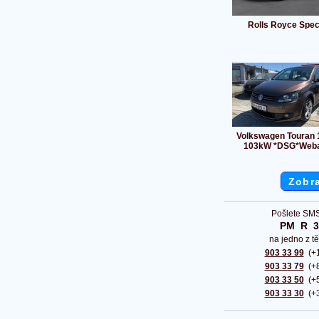
Rolls Royce Spec
Volkswagen Touran 
103kW *DSG*Web
Zobra
Pošlete SMS
PM  R  
na jedno z tě
903 33 99
(+1
903 33 79
(+8
903 33 50
(+5
903 33 30
(+3