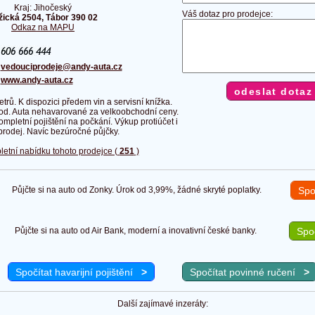
Kraj: Jihočeský
Váš dotaz pro prodejce:
žická 2504, Tábor 390 02
Odkaz na MAPU
:
:
vedouciprodeje@andy-auta.cz
:
www.andy-auta.cz
trů. K dispozici předem vin a servisní knížka.
vod. Auta nehavarované za velkoobchodní ceny.
ompletní pojištění na počkání. Výkup protiúčet i
prodej. Navíc bezúročné půjčky.
letní nabídku tohoto prodejce (
251
)
Půjčte si na auto od Zonky. Úrok od 3,99%, žádné skryté poplatky.
Spo
Půjčte si na auto od Air Bank, moderní a inovativní české banky.
Spoč
Spočítat havarijní pojištění
>
Spočítat povinné ručení
>
Další zajímavé inzeráty: