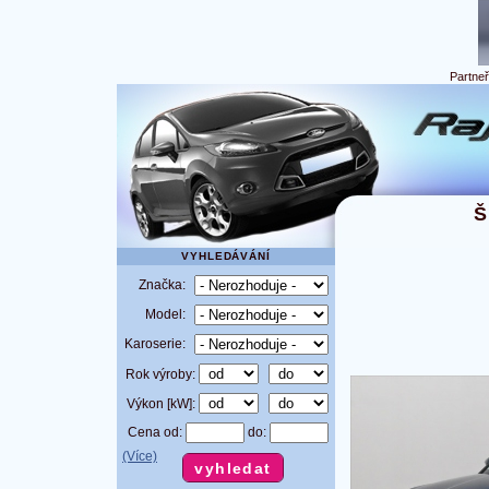
Partne
Š
VYHLEDÁVÁNÍ
Značka:
Model:
Karoserie:
Rok výroby:
Výkon [kW]:
Cena od:
do:
(Více)