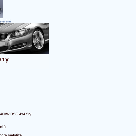
eteránů
Sty
 140kW DSG 4x4 Sty
ická
drá metalíza