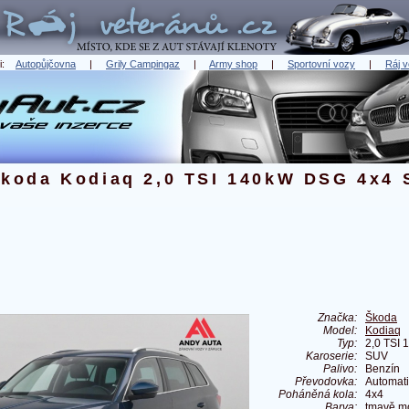
ři:
Autopůjčovna
|
Grily Campingaz
|
Army shop
|
Sportovní vozy
|
Ráj v
koda Kodiaq 2,0 TSI 140kW DSG 4x4 
Značka:
Škoda
Model:
Kodiaq
Typ:
2,0 TSI
Karoserie:
SUV
Palivo:
Benzín
Převodovka:
Automat
Poháněná kola:
4x4
Barva:
tmavě mo