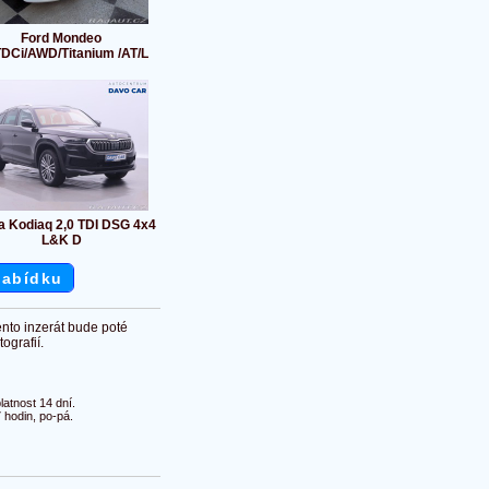
Ford Mondeo
TDCi/AWD/Titanium /AT/L
a Kodiaq 2,0 TDI DSG 4x4
L&K D
nabídku
ento inzerát bude poté
ografií.
atnost 14 dní.
 hodin, po-pá.