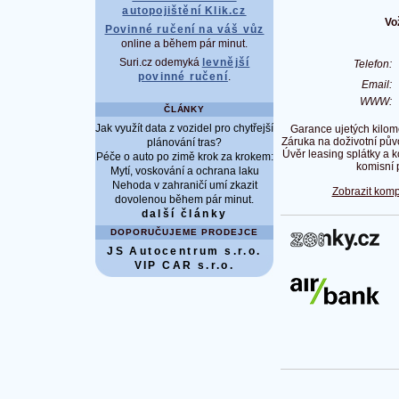
autopojištění Klik.cz
Vo
Povinné ručení na váš vůz
online a během pár minut.
Suri.cz odemyká
levnější
Telefon
povinné ručení
.
Email
WWW
ČLÁNKY
Jak využít data z vozidel pro chytřejší
Garance ujetých kilome
Záruka na doživotní pů
plánování tras?
Úvěr leasing splátky a k
Péče o auto po zimě krok za krokem:
komisní 
Mytí, voskování a ochrana laku
Nehoda v zahraničí umí zkazit
Zobrazit komp
dovolenou během pár minut.
další články
DOPORUČUJEME PRODEJCE
JS Autocentrum s.r.o.
VIP CAR s.r.o.