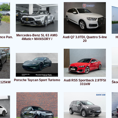
Mercedes-Benz SL 63 AMG
ance Pan.
Audi Q7 3.0TDI, Quattro S-line
H
4Matic+ MANSORY /
20
Porsche Taycan Sport Turismo
Audi RS5 Sportback 2.9TFSI
i 125kW
Ško
331kW