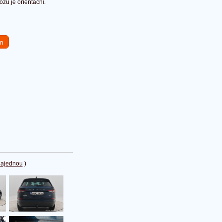
u je orientační.
em
najednou
)