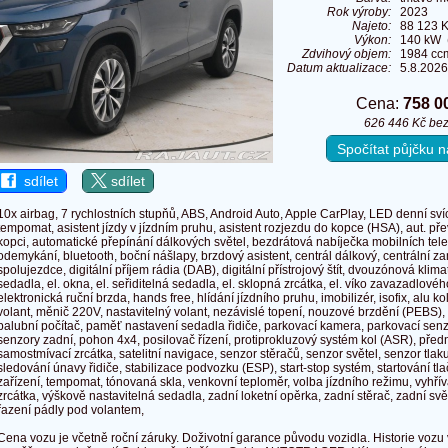
Rok výroby:
2023
Najeto:
88 123 
Výkon:
140 kW (
Zdvihový objem:
1984 cc
Datum aktualizace:
5.8.2026
Cena:
758 0
626 446 Kč be
Spočítat půjčku
sdílet
sdílet
10x airbag, 7 rychlostních stupňů, ABS, Android Auto, Apple CarPlay, LED denní sví
tempomat, asistent jízdy v jízdním pruhu, asistent rozjezdu do kopce (HSA), aut. př
kopci, automatické přepínání dálkových světel, bezdrátová nabíječka mobilních tele
odemykání, bluetooth, boční nášlapy, brzdový asistent, centrál dálkový, centrální 
spolujezdce, digitální příjem rádia (DAB), digitální přístrojový štít, dvouzónová klim
sedadla, el. okna, el. seřiditelná sedadla, el. sklopná zrcátka, el. víko zavazadlového
elektronická ruční brzda, hands free, hlídání jízdního pruhu, imobilizér, isofix, alu k
volant, měnič 220V, nastavitelný volant, nezávislé topení, nouzové brzdění (PEBS),
palubní počítač, paměť nastavení sedadla řidiče, parkovací kamera, parkovací senz
senzory zadní, pohon 4x4, posilovač řízení, protiprokluzový systém kol (ASR), před
samostmívací zrcátka, satelitní navigace, senzor stěračů, senzor světel, senzor tla
sledování únavy řidiče, stabilizace podvozku (ESP), start-stop systém, startování tla
zařízení, tempomat, tónovaná skla, venkovní teploměr, volba jízdního režimu, vyhří
zrcátka, výškově nastavitelná sedadla, zadní loketní opěrka, zadní stěrač, zadní sv
řazení pádly pod volantem,
Cena vozu je včetně roční záruky. Doživotní garance původu vozidla. Historie vozu