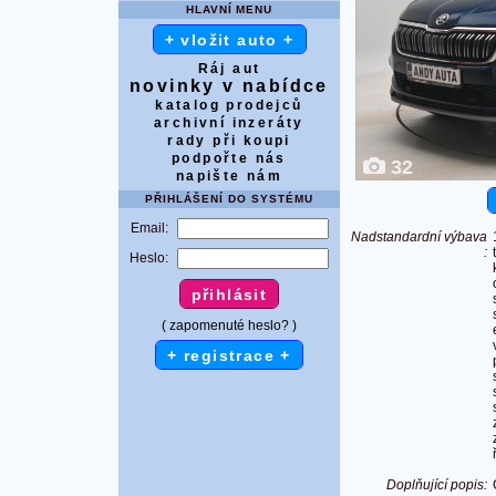
HLAVNÍ MENU
+ vložit auto +
Ráj aut
novinky v nabídce
katalog prodejců
archivní inzeráty
rady při koupi
podpořte nás
32
napište nám
PŘIHLÁŠENÍ DO SYSTÉMU
Email:
Nadstandardní výbava
:
Heslo:
( zapomenuté heslo? )
+ registrace +
Doplňující popis: