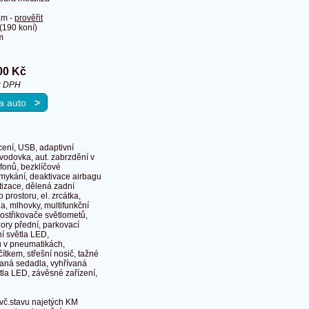
Km -
prověřit
190 koní)
m
00 Kč
z DPH
 na auto
>
cení, USB, adaptivní
evodovka, aut. zabrzdění v
fonů, bezklíčové
zamykání, deaktivace airbagu
atizace, dělená zadní
 prostoru, el. zrcátka,
ola, mlhovky, multifunkční
 ostřikovače světlometů,
ory přední, parkovací
ní světla LED,
ku v pneumatikách,
čítkem, střešní nosič, tažné
vaná sedadla, vyhřívaná
ětla LED, závěsné zařízení,
 vč.stavu najetých KM