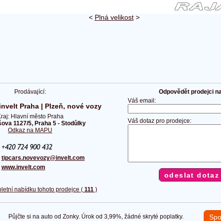
<
Plná velikost
>
Prodávající:
Odpovědět prodejci na 
Váš email:
nvelt Praha | Plzeň, nové vozy
raj: Hlavní město Praha
Váš dotaz pro prodejce:
ova 1127/5, Praha 5 - Stodůlky
Odkaz na MAPU
:
:
tipcars.novevozy@invelt.com
:
www.invelt.com
letní nabídku tohoto prodejce (
111
)
Půjčte si na auto od Zonky. Úrok od 3,99%, žádné skryté poplatky.
Spo