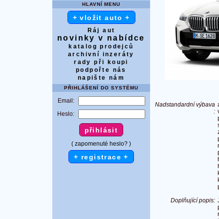
HLAVNÍ MENU
+ vložit auto +
Ráj aut
novinky v nabídce
katalog prodejců
archivní inzeráty
rady při koupi
podpořte nás
4
napište nám
PŘIHLÁŠENÍ DO SYSTÉMU
Email:
Nadstandardní výbava
:
Heslo:
( zapomenuté heslo? )
+ registrace +
Doplňující popis: