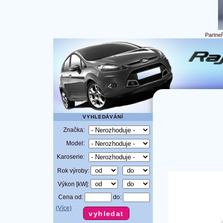
Partne
VYHLEDÁVÁNÍ
Značka:
Model:
Karoserie:
Rok výroby:
Výkon [kW]:
Cena od:
do:
(Více)