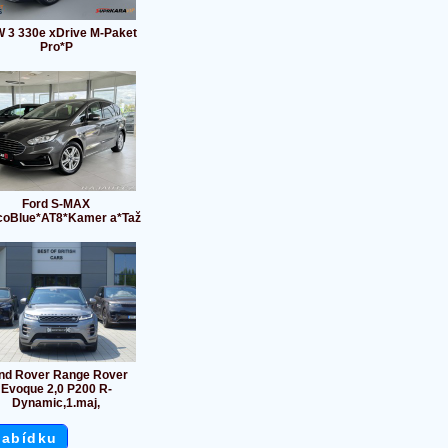
 3 330e xDrive M-Paket
Pro*P
Ford S-MAX
coBlue*AT8*Kamer a*Taž
nd Rover Range Rover
Evoque 2,0 P200 R-
Dynamic,1.maj,
nabídku