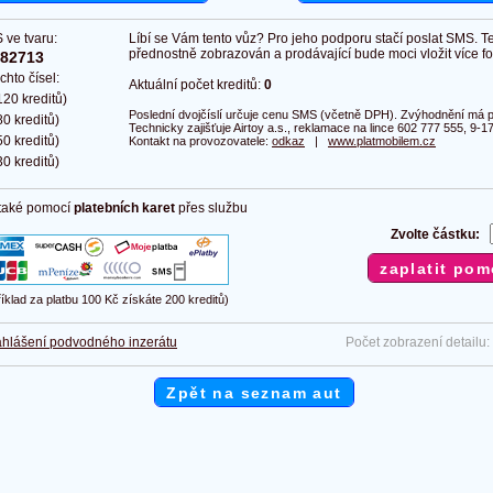
 ve tvaru:
Líbí se Vám tento vůz? Pro jeho podporu stačí poslat SMS. T
přednostně zobrazován a prodávající bude moci vložit více fot
382713
chto čísel:
Aktuální počet kreditů:
0
20 kreditů)
Poslední dvojčíslí určuje cenu SMS (včetně DPH). Zvýhodnění má pl
0 kreditů)
Technicky zajišťuje Airtoy a.s., reklamace na lince 602 777 555, 9-17
0 kreditů)
Kontakt na provozovatele:
odkaz
|
www.platmobilem.cz
0 kreditů)
 také pomocí
platebních karet
přes službu
Zvolte částku:
říklad za platbu 100 Kč získáte 200 kreditů)
hlášení podvodného inzerátu
Počet zobrazení detailu:
Zpět na seznam aut