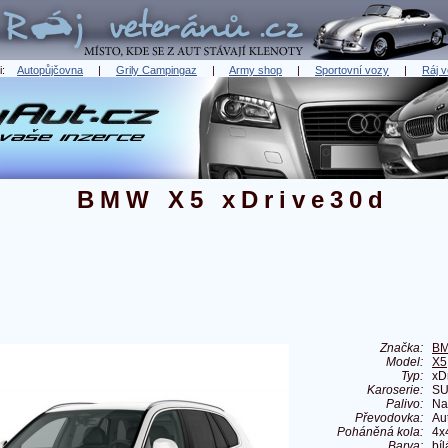
ři:
Autopůjčovna
|
Grily Campingaz
|
Army shop
|
Sportovní vozy
|
Ráj v
BMW X5 xDrive30d
Značka:
B
Model:
X5
Typ:
xD
Karoserie:
S
Palivo:
Na
Převodovka:
Au
Poháněná kola:
4x
Barva:
bíl