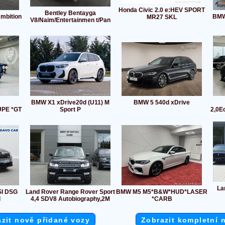
Honda Civic 2.0 e:HEV SPORT
Bentley Bentayga
Ambition
BMW
MR27 SKL
V8/Naim/Entertainmen t/Pan
BMW X1 xDrive20d (U11) M
BMW 5 540d xDrive
UPE *GT
Sport P
2,0E
La
SI DSG
Land Rover Range Rover Sport
BMW M5 M5*B&W*HUD*LASER
l
4,4 SDV8 Autobiography,2M
*CARB
zit nově přidané vozy
Zobrazit kompletní 