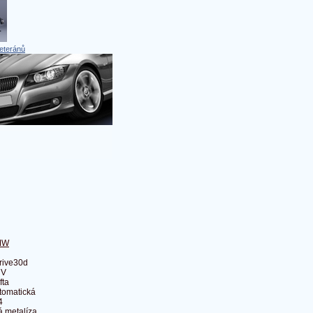
eteránů
MW
rive30d
UV
fta
tomatická
4
á metalíza