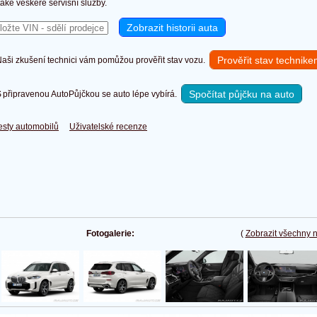
také veškeré servisní služby.
Prověřit stav technik
ši zkušení technici vám pomůžou prověřit stav vozu.
Spočítat půjčku na auto
připravenou AutoPůjčkou se auto lépe vybírá.
esty automobilů
Uživatelské recenze
Fotogalerie:
(
Zobrazit všechny 