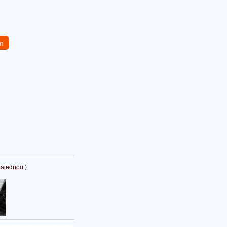
em
najednou
)