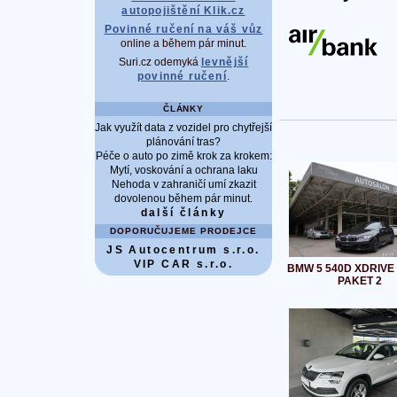
autopojištění Klik.cz
Povinné ručení na váš vůz
online a během pár minut.
Suri.cz odemyká
levnější
povinné ručení
.
ČLÁNKY
Jak využít data z vozidel pro chytřejší
plánování tras?
Péče o auto po zimě krok za krokem:
Mytí, voskování a ochrana laku
Nehoda v zahraničí umí zkazit
dovolenou během pár minut.
další články
DOPORUČUJEME PRODEJCE
JS Autocentrum s.r.o.
VIP CAR s.r.o.
BMW 5 540D XDRIVE 
PAKET 2