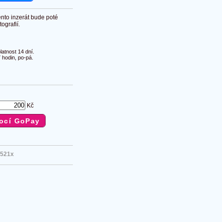
ento inzerát bude poté
ografií.
atnost 14 dní.
 hodin, po-pá.
Kč
521x