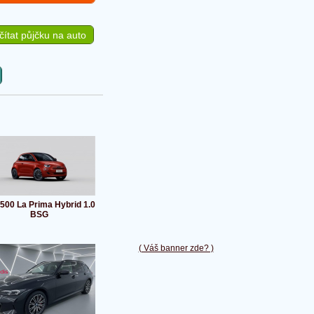
ítat půjčku na auto
 500 La Prima Hybrid 1.0
BSG
( Váš banner zde? )