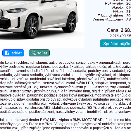
Rok výroby:
20
Najeto:
0 
Výkon:
21
Zdvihový objem:
29
Datum aktualizace:
8.
Cena:
2 68
2 216 493 K
Spočítat půjč
sdílet
sdílet
alu kola, 8 rychlostních stupňů, aut. převodovka, senzor tlaku v pneumatikách, pér
výšky podvozku, regulace tuhosti podvozku, 2x airbag, airbag řidiče, el. tažné zaří
paměť nastavení sedadla řidiče, el. seřiditelná sedadla, podélný posuv sedadel, vý
sedadla, vyhřívaná sedadla, vyhřívaná zadní sedadla, vyhřívaný volant, el. sklopná
zrcátka, el. zrcátka, ambientní osvětlení interiéru, přední světla LED, natáčecí svět
přepínání dálkových světel, senzor světel, zadní světla LED, adaptivní tempomat, hl
nouzové brzdění (PEBS), ukazatel rychlostního limitu (SLIF), asistent jízdy v koloně
pruhu, asistent jízdy v jízdním pruhu, hlídání mrtvého úhlu, digitální příjem rádia (D
hlasové ovládání palubního počítače, bezdrátová nabíječka mobilních telefonů, digit
head-up display, digitální přístrojový štít, dotykové ovládání palubního počítače, An
kožené čalounění, multifunkční volant, vyhřívané trysky ostřikovačů čelního skla, vyh
klimatizace, senzor stěračů, ABS, stabilizace podvozku (ESP), protiprokluzový systé
počítač, autorádio, posilovač řízení, nastavitelný volant, imobilizér, el. okna, venko
Jako autorizovaný dealer BMW, MINI, Alpina a BMW MOTORRAD působíme na trhu v
pobočky najdete v Praze a v Plzni. V segmentu prémiových vozů nabízíme komplex
nového vozu, přes zajištění jeho optimálního financování a pojistných služeb a v