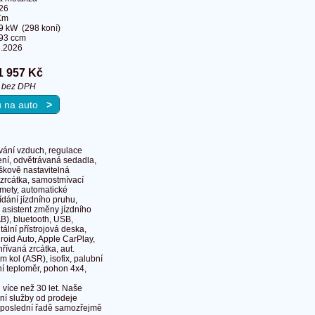
26
Km
9 kW (298 koní)
93 ccm
8.2026
1 957 Kč
č bez DPH
ku na auto
>
ování vzduch, regulace
zení, odvětrávaná sedadla,
škově nastavitelná
 zrcátka, samostmívací
lomety, automatické
ídání jízdního pruhu,
, asistent změny jízdního
AB), bluetooth, USB,
ální přístrojová deska,
droid Auto, Apple CarPlay,
řívaná zrcátka, aut.
m kol (ASR), isofix, palubní
vní teploměr, pohon 4x4,
íce než 30 let. Naše
ní služby od prodeje
 neposlední řadě samozřejmě