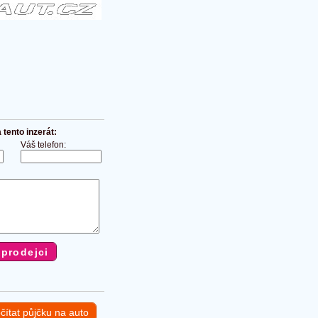
tento inzerát:
Váš telefon:
čítat půjčku na auto