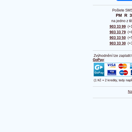
Pošlete SMS
PM  R  
na jedno z tě
903 33 99
(+1
903 33 79
(+8
903 33 50
(+5
903 33 30
(+3
Zvýhodnění lze zaplatit
GoPay
:
(1 Kč = 2 kredity, tedy nap
Na