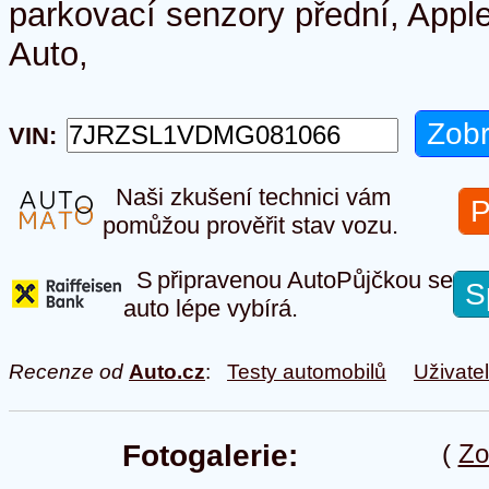
parkovací senzory přední, Appl
Auto,
VIN:
Naši zkušení technici vám
P
pomůžou prověřit stav vozu.
S připravenou AutoPůjčkou se
S
auto lépe vybírá.
Recenze od
Auto.cz
:
Testy automobilů
Uživate
Fotogalerie:
(
Zo