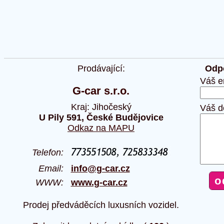
Prodávající:
Odpo
Váš e
G-car s.r.o.
Kraj: Jihočeský
Váš d
U Pily 591, České Budějovice
Odkaz na MAPU
Telefon:
Email:
info@g-car.cz
WWW:
www.g-car.cz
Prodej předváděcích luxusních vozidel.