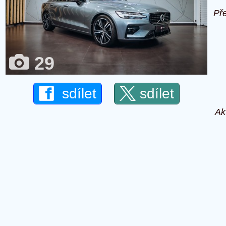
Př
29
sdílet
sdílet
Ak