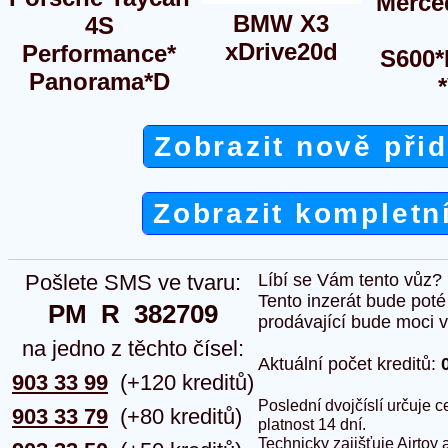
Merce
BMW X3
4S
xDrive20d
Performance*
S600
Panorama*D
Zobrazit nově při
Zobrazit kompletn
Pošlete SMS ve tvaru:
Líbí se Vám tento vůz?
Tento inzerát bude pot
PM  R  382709
prodávající bude moci vlo
na jedno z těchto čísel:
Aktuální počet kreditů:
903 33 99
(+120 kreditů)
Poslední dvojčíslí určuje
903 33 79
(+80 kreditů)
platnost 14 dní.
Technicky zajišťuje Airtoy 