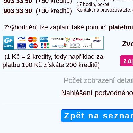
903 33 50
(+50 kreditů)
17 hodin, po-pá.
903 33 30
(+30 kreditů)
Kontakt na provozovatele:
Zvýhodnění lze zaplatit také pomocí
platebn
Zvo
(1 Kč = 2 kredity, tedy například za
platbu 100 Kč získáte 200 kreditů)
Počet zobrazení detai
Nahlášení podvodného 
Zpět na sezna