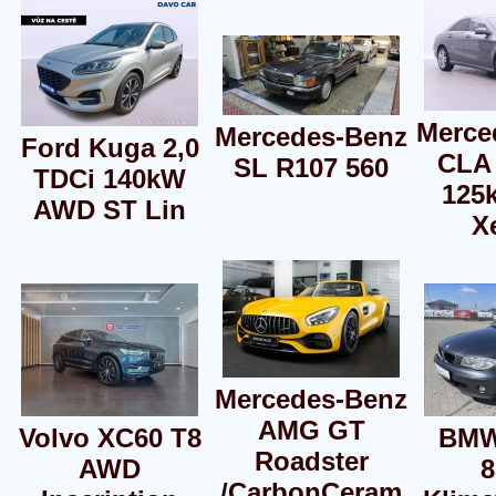
Merce
Mercedes-Benz
Ford Kuga 2,0
CLA 
SL R107 560
TDCi 140kW
125
AWD ST Lin
X
Mercedes-Benz
AMG GT
Volvo XC60 T8
BMW 
Roadster
AWD
/CarbonCeram