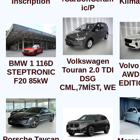
Inscription
Klima
ic/P
Volkswagen
BMW 1 116D
Volvo
Touran 2.0 TDI
STEPTRONIC
AWD
DSG
F20 85kW
EDIT
CML,7MÍST, WE
Porsche Taycan