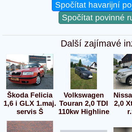
Spočítat havarijní po
Spočítat povinné 
Další zajímavé in
Škoda Felicia
Volkswagen
Nissa
1,6 i GLX 1.maj.
Touran 2,0 TDI
2,0 X
servis Š
110kw Highline
r