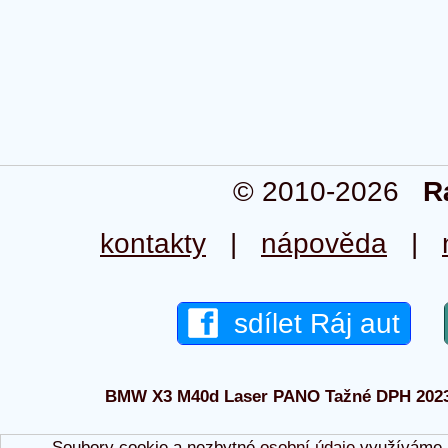
© 2010-2026
R
kontakty
|
nápověda
|
sdílet Ráj aut
BMW X3 M40d Laser PANO Tažné DPH 2023 - 
Soubory cookie a nezbytné
osobní údaje
využíváme p