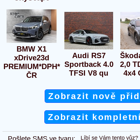
BMW X1
Audi RS7
Škod
xDrive23d
Sportback 4.0
2,0 T
PREMIUM*DPH*
TFSI V8 qu
4x4 
ČR
Zobrazit nově při
Zobrazit kompletn
Pošlete SMS ve tvaru:
Líbí se Vám tento vůz?