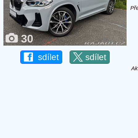
Př
30
sdílet
sdílet
Ak