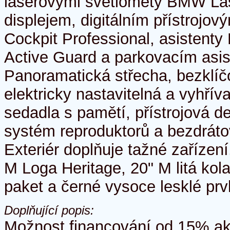
laserovými světlomety BMW Las
displejem, digitálním přístrojo
Cockpit Professional, asistenty 
Active Guard a parkovacím asi
Panoramatická střecha, bezklíčo
elektricky nastavitelná a vyhřív
sedadla s pamětí, přístrojová d
systém reproduktorů a bezdrátov
Exteriér doplňuje tažné zařízen
M Loga Heritage, 20" M litá ko
paket a černé vysoce lesklé pr
Doplňující popis:
Možnost financování od 15% a