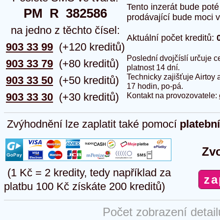
Tento inzerát bude pot
PM  R  382586
prodávající bude moci vlo
na jedno z těchto čísel:
Aktuální počet kreditů:
903 33 99
(+120 kreditů)
Poslední dvojčíslí určuje
903 33 79
(+80 kreditů)
platnost 14 dní.
Technicky zajišťuje Airtoy 
903 33 50
(+50 kreditů)
17 hodin, po-pá.
903 33 30
(+30 kreditů)
Kontakt na provozovatele:
Zvýhodnění lze zaplatit také pomocí
platebn
Zvo
(1 Kč = 2 kredity, tedy například za
platbu 100 Kč získáte 200 kreditů)
Počet zobrazení detai