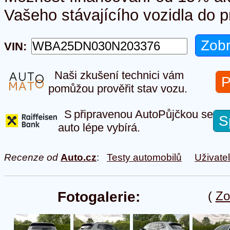
Vašeho stávajícího vozidla do pr
VIN:
Naši zkušení technici vám
P
pomůžou prověřit stav vozu.
S připravenou AutoPůjčkou se
S
auto lépe vybírá.
Recenze od
Auto.cz
:
Testy automobilů
Uživate
Fotogalerie:
(
Zo