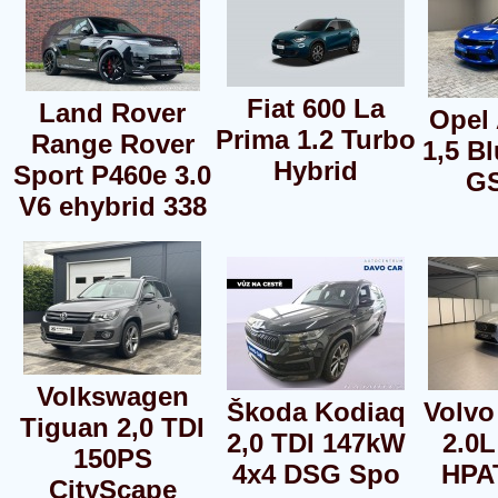
Fiat 600 La
Land Rover
Opel 
Prima 1.2 Turbo
Range Rover
1,5 B
Hybrid
Sport P460e 3.0
GS
V6 ehybrid 338
Volkswagen
Škoda Kodiaq
Volvo
Tiguan 2,0 TDI
2,0 TDI 147kW
2.0L
150PS
4x4 DSG Spo
HPA
CityScape