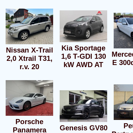
Kia Sportage
Nissan X-Trail
Merce
1,6 T-GDI 130
2,0 Xtrail T31,
E 300
kW AWD AT
r.v. 20
Porsche
Pe
Genesis GV80
Panamera