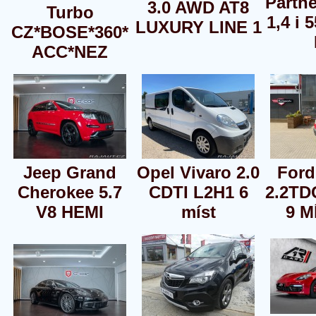
Partne
3.0 AWD AT8
Turbo
1,4 i
LUXURY LINE 1
CZ*BOSE*360*
ACC*NEZ
Jeep Grand
Opel Vivaro 2.0
Ford
Cherokee 5.7
CDTI L2H1 6
2.2TD
V8 HEMI
míst
9 M