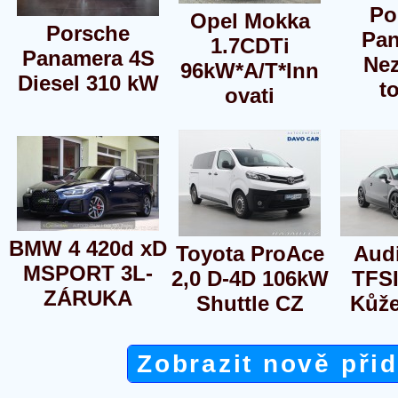
Po
Opel Mokka
Porsche
Pa
1.7CDTi
Panamera 4S
Nez
96kW*A/T*Inn
Diesel 310 kW
t
ovati
BMW 4 420d xD
Toyota ProAce
Audi
MSPORT 3L-
2,0 D-4D 106kW
TFS
ZÁRUKA
Shuttle CZ
Kůž
Zobrazit nově při