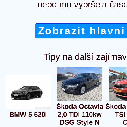
nebo mu vypršela časo
Zobrazit hlavní
Tipy na další zajímav
Škoda Octavia
Škoda 
BMW 5 520i
2,0 TDi 110kw
TSi
DSG Style N
C