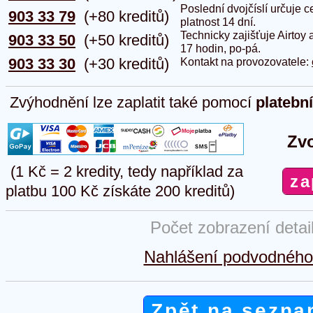
Poslední dvojčíslí určuje
903 33 79
(+80 kreditů)
platnost 14 dní.
Technicky zajišťuje Airtoy 
903 33 50
(+50 kreditů)
17 hodin, po-pá.
903 33 30
(+30 kreditů)
Kontakt na provozovatele:
Zvýhodnění lze zaplatit také pomocí
platebn
Zvo
(1 Kč = 2 kredity, tedy například za
platbu 100 Kč získáte 200 kreditů)
Počet zobrazení detai
Nahlášení podvodného 
Zpět na sezna