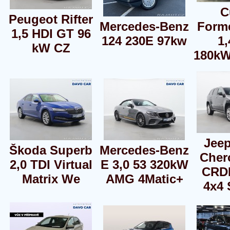
C
Peugeot Rifter
Mercedes-Benz
Form
1,5 HDI GT 96
124 230E 97kw
1,
kW CZ
180kW
Jee
Škoda Superb
Mercedes-Benz
Cher
2,0 TDI Virtual
E 3,0 53 320kW
CRD
Matrix We
AMG 4Matic+
4x4