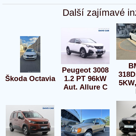
Další zajímavé in
B
Peugeot 3008
318D
Škoda Octavia
1.2 PT 96kW
5KW
Aut. Allure C