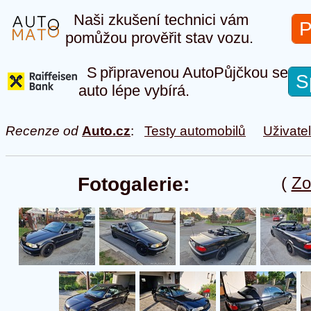
Naši zkušení technici vám
P
pomůžou prověřit stav vozu.
S připravenou AutoPůjčkou se
S
auto lépe vybírá.
Recenze od
Auto.cz
:
Testy automobilů
Uživate
Fotogalerie:
(
Zo