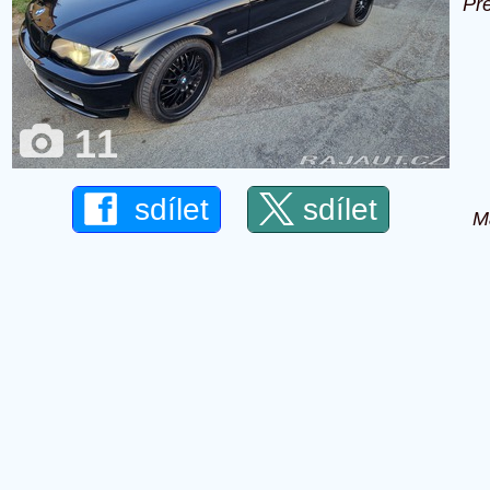
Př
11
sdílet
sdílet
M