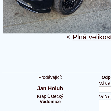
<
Plná velikos
Prodávající:
Odpo
Váš e
Jan Holub
Kraj: Ústecký
Váš d
Vědomice