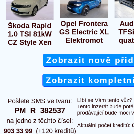
Opel Frontera
Aud
Škoda Rapid
GS Electric XL
TFS
1.0 TSI 81kW
Elektromot
quat
CZ Style Xen
Zobrazit nově při
Zobrazit kompletn
Pošlete SMS ve tvaru:
Líbí se Vám tento vůz?
Tento inzerát bude pot
PM  R  382537
prodávající bude moci vlo
na jedno z těchto čísel:
Aktuální počet kreditů:
903 33 99
(+120 kreditů)