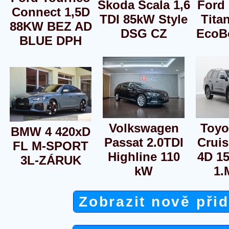
Škoda Scala 1,6
Ford
Connect 1,5D
TDI 85kW Style
Tita
88KW BEZ AD
DSG CZ
EcoB
BLUE DPH
Volkswagen
Toyo
BMW 4 420xD
Passat 2.0TDI
Cruis
FL M-SPORT
Highline 110
4D 1
3L-ZÁRUK
kW
1.
Zobrazit nově při