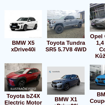
Opel
BMW X5
Toyota Tundra
1,4
xDrive40i
SR5 5.7V8 4WD
C
Kůž
BM
Toyota bZ4X
BMW X1
Coup
Electric Motor