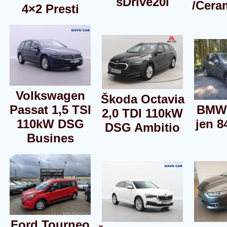
sDrive20i
/Cera
4×2 Presti
Volkswagen
Škoda Octavia
Passat 1,5 TSI
BMW 
2,0 TDI 110kW
110kW DSG
jen 8
DSG Ambitio
Busines
Ford Tourneo