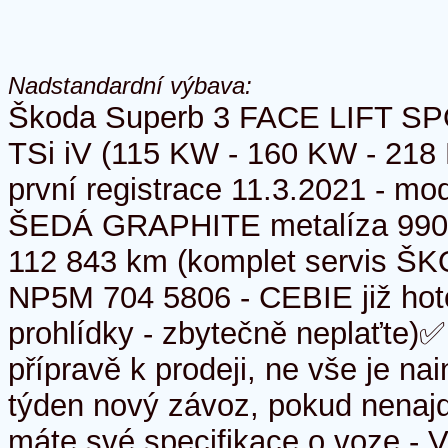
Nadstandardní výbava:
Škoda Superb 3 FACE LIFT SP
TSi iV (115 KW - 160 KW - 218 P
první registrace 11.3.2021 - mo
ŠEDÁ GRAPHITE metalíza 9901 
112 843 km (komplet servis Š
NP5M 704 5806 - CEBIE již hot
prohlídky - zbytečně neplaťte)
přípravě k prodeji, ne vše je n
týden nový závoz, pokud nenajd
máte své specifikace o voze - 