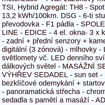
TSI, Hybrid Agregát: TH8 - Spo
13,2 kWh/100km. DSG - 6-ti st
převodovka - F1 pádla - SPOL
LINE - EDICE - 4 el. okna- 3 x 
- zadní + přední senzory + kame
digitální (3 zónová) - mlhovky -
světlomety vč. LED denního sví
dálkových světel - MASÁŽNÍ 
VÝHŘEV SEDADEL - sun set - p
bezklíčové odemykání + startová
- panoramatická střecha - chr
sedadla s pamětí a masáží - 