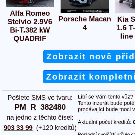
Alfa Romeo
Porsche Macan
Kia 
Stelvio 2.9V6
4
1.6 T
Bi-T.382 kW
line
QUADRIF
Zobrazit nově při
Zobrazit kompletn
Pošlete SMS ve tvaru:
Líbí se Vám tento vůz?
Tento inzerát bude pot
PM  R  382480
prodávající bude moci vlo
na jedno z těchto čísel:
Aktuální počet kreditů:
903 33 99
(+120 kreditů)
Poslední dvojčíslí určuje