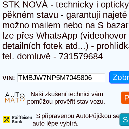
STK NOVÁ - technicky i opticky 
pěkném stavu - garantuji najeté 
možno mailem nebo na S bazaru 
lze přes WhatsApp (videohovor 
detailních fotek atd...) - prohlí
tel. domluvě - 731579684
VIN:
Naši zkušení technici vám
P
pomůžou prověřit stav vozu.
S připravenou AutoPůjčkou se
S
auto lépe vybírá.