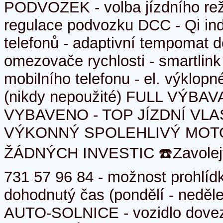
PODVOZEK - volba jízdního rež
regulace podvozku DCC - Qi in
telefonů - adaptivní tempomat 
omezovače rychlosti - smartlink
mobilního telefonu - el. výklopn
(nikdy nepoužité) FULL VÝBAVA
VYBAVENO - TOP JÍZDNÍ VLA
VÝKONNÝ SPOLEHLIVÝ MOTO
ŽÁDNÝCH INVESTIC ☎️Zavolejte
731 57 96 84 - možnost prohlí
dohodnutý čas (pondělí - neděle
AUTO-SOLNICE - vozidlo dove