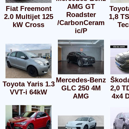
AMG GT
Fiat Freemont
Toyot
Roadster
2.0 Multijet 125
1,8 T
/CarbonCeram
kW Cross
Te
ic/P
Mercedes-Benz
Škod
Toyota Yaris 1.3
GLC 250 4M
2,0 T
VVT-i 64kW
AMG
4x4 