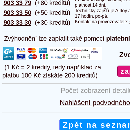
903 33 79
(+80 kreditů)
platnost 14 dní.
Technicky zajišťuje Airtoy 
903 33 50
(+50 kreditů)
17 hodin, po-pá.
903 33 30
(+30 kreditů)
Kontakt na provozovatele:
Zvýhodnění lze zaplatit také pomocí
platebn
Zvo
(1 Kč = 2 kredity, tedy například za
platbu 100 Kč získáte 200 kreditů)
Počet zobrazení detai
Nahlášení podvodného 
Zpět na sezna