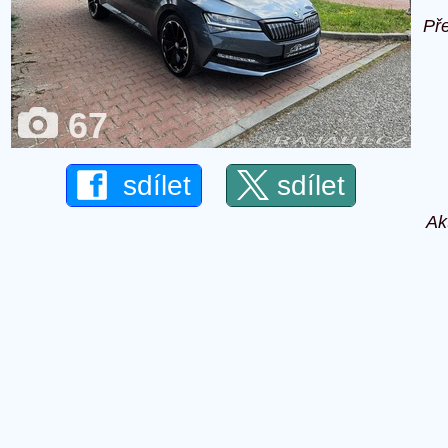
Př
67
sdílet
sdílet
Ak