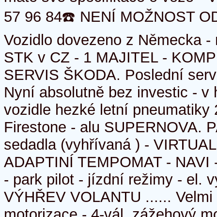
57 96 84☎️ NENÍ MOŽNOST 
Vozidlo dovezeno z Německa - 
STK v CZ - 1 MAJITEL - KO
SERVIS ŠKODA. Poslední serv
Nyní absolutně bez investic - 
vozidle hezké letní pneumatik
Firestone - alu SUPERNOVA. 
sedadla (vyhřívaná ) - VIRTUA
ADAPTINÍ TEMPOMAT - NAVI 
- park pilot - jízdní režimy - el. 
VÝHŘEV VOLANTU ...... Velmi ú
motorizace - 4-vál. zážehový m