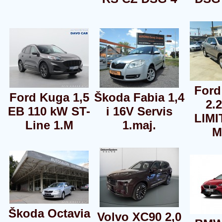
Ford
Ford Kuga 1,5
Škoda Fabia 1,4
2.
EB 110 kW ST-
i 16V Servis
LIMI
Line 1.M
1.maj.
M
Škoda Octavia
Volvo XC90 2,0