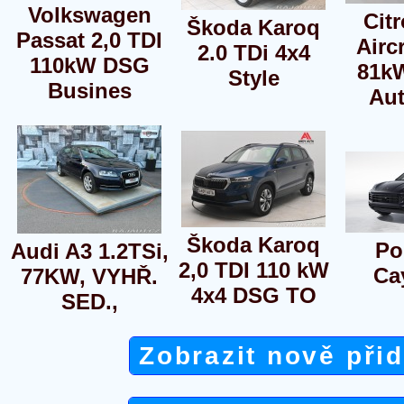
Volkswagen
Cit
Škoda Karoq
Passat 2,0 TDI
Airc
2.0 TDi 4x4
110kW DSG
81k
Style
Busines
Aut
Škoda Karoq
Po
Audi A3 1.2TSi,
2,0 TDI 110 kW
Ca
77KW, VYHŘ.
4x4 DSG TO
SED.,
Zobrazit nově při