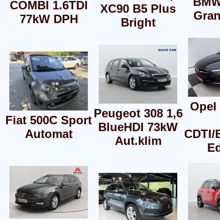
BMW
COMBI 1.6TDI
XC90 B5 Plus
Gra
77kW DPH
Bright
Opel 
Peugeot 308 1,6
Fiat 500C Sport
BlueHDI 73kW
Automat
CDTI/
Aut.klim
Ed