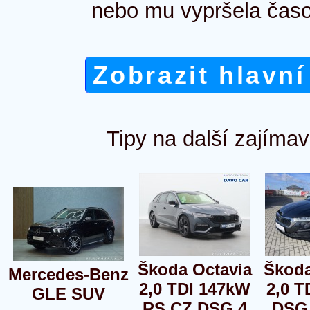
nebo mu vypršela časo
Zobrazit hlavní
Tipy na další zajímav
Škoda Octavia
Škoda
Mercedes-Benz
2,0 TDI 147kW
2,0 T
GLE SUV
RS CZ DSG 4
DSG 