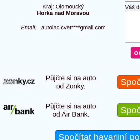
Kraj: Olomoucký
Váš d
Horka nad Moravou
Email:
autolac.cvet****gmail.com
Půjčte si na auto
Spoč
od Zonky.
Půjčte si na auto
Spoč
od Air Bank.
Spočítat havarijní po