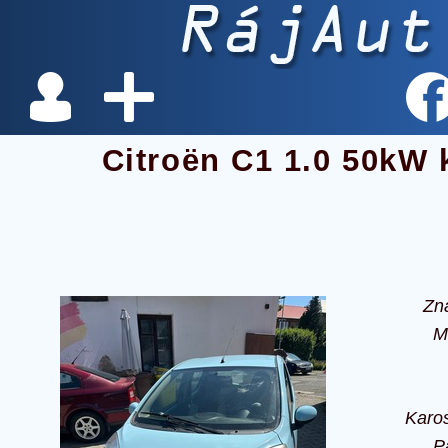
Citroën C1 1.0 50kW 
Zn
M
Karos
P