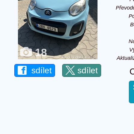
Převod
P
B
Na
18
V
Aktuali
sdílet
sdílet