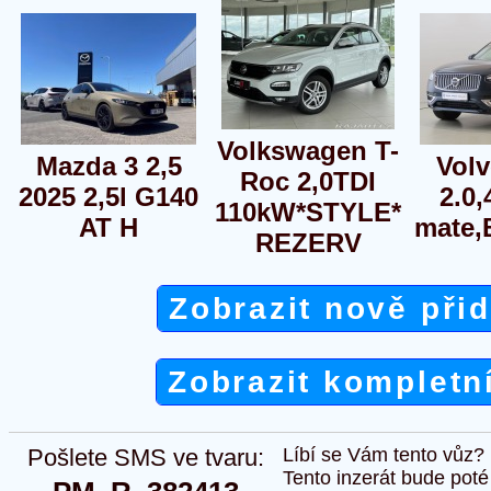
Volkswagen T-
Mazda 3 2,5
Vol
Roc 2,0TDI
2025 2,5l G140
2.0,
110kW*STYLE*
AT H
mate,
REZERV
Zobrazit nově při
Zobrazit kompletn
Pošlete SMS ve tvaru:
Líbí se Vám tento vůz?
Tento inzerát bude pot