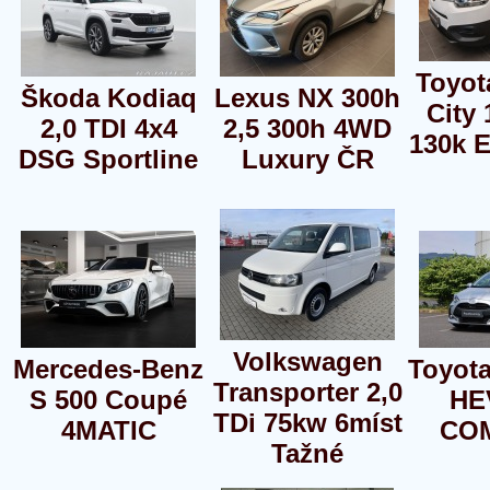
Toyot
Škoda Kodiaq
Lexus NX 300h
City 
2,0 TDI 4x4
2,5 300h 4WD
130k 
DSG Sportline
Luxury ČR
Volkswagen
Mercedes-Benz
Toyota
Transporter 2,0
S 500 Coupé
HE
TDi 75kw 6míst
4MATIC
CO
Tažné