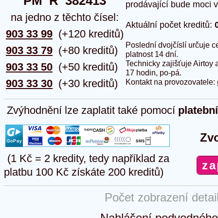
PM  R  382413
prodávající bude moci vlo
na jedno z těchto čísel:
Aktuální počet kreditů:
903 33 99
(+120 kreditů)
Poslední dvojčíslí určuje
903 33 79
(+80 kreditů)
platnost 14 dní.
Technicky zajišťuje Airtoy 
903 33 50
(+50 kreditů)
17 hodin, po-pá.
903 33 30
(+30 kreditů)
Kontakt na provozovatele:
Zvýhodnění lze zaplatit také pomocí
platebn
Zvo
(1 Kč = 2 kredity, tedy například za
platbu 100 Kč získáte 200 kreditů)
Počet zobrazení detai
Nahlášení podvodného 