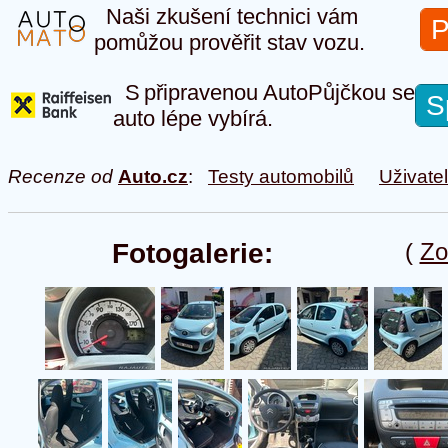
Naši zkušení technici vám
P
pomůžou prověřit stav vozu.
S připravenou AutoPůjčkou se
S
auto lépe vybírá.
Recenze od
Auto.cz
:
Testy automobilů
Uživate
Fotogalerie:
(
Zo