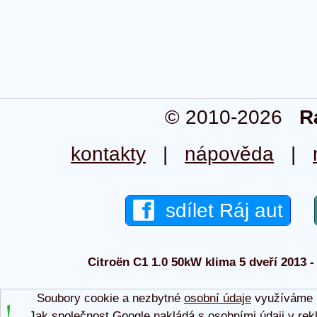
© 2010-2026
R
kontakty
|
nápověda
|
sdílet Ráj aut
Citroën C1 1.0 50kW klima 5 dveří 2013 - 
Soubory cookie a nezbytné
osobní údaje
využíváme p
Jak společnost Google nakládá s osobními údaji v rek