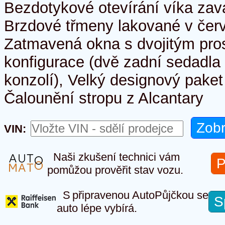
Bezdotykové otevírání víka zav
Brzdové třmeny lakované v čer
Zatmavená okna s dvojitým pro
konfigurace (dvě zadní sedadla
konzolí), Velký designový paket 
Čalounění stropu z Alcantary
VIN:
Naši zkušení technici vám
P
pomůžou prověřit stav vozu.
S připravenou AutoPůjčkou se
S
auto lépe vybírá.