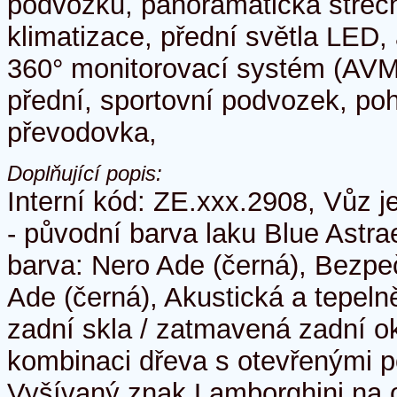
podvozku, panoramatická střec
klimatizace, přední světla LED,
360° monitorovací systém (AVM
přední, sportovní podvozek, poh
převodovka,
Doplňující popis:
Interní kód: ZE.xxx.2908, Vůz je
- původní barva laku Blue Astra
barva: Nero Ade (černá), Bezpe
Ade (černá), Akustická a tepeln
zadní skla / zatmavená zadní o
kombinaci dřeva s otevřenými pó
Vyšívaný znak Lamborghini na 