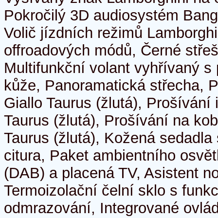
Pokročilý 3D audiosystém Bang 
Volič jízdních režimů Lamborgh
offroadových módů, Černé střešn
Multifunkční volant vyhřívaný s
kůže, Panoramatická střecha, P
Giallo Taurus (žlutá), Prošívání i
Taurus (žlutá), Prošívání na kob
Taurus (žlutá), Kožená sedadla
citura, Paket ambientního osvětl
(DAB) a placená TV, Asistent no
Termoizolační čelní sklo s funkc
odmrazování, Integrované ovlád