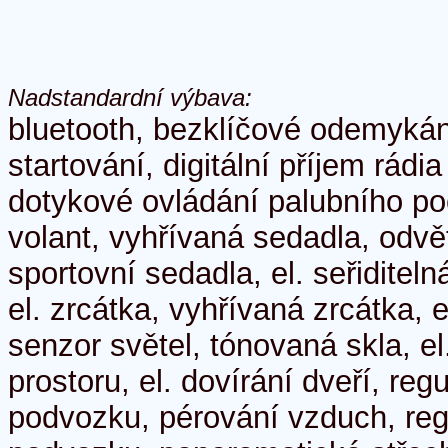
Nadstandardní výbava:
bluetooth, bezklíčové odemykán
startování, digitální příjem rád
dotykové ovládání palubního poč
volant, vyhřívaná sedadla, odvě
sportovní sedadla, el. seřiditeln
el. zrcátka, vyhřívaná zrcátka, e
senzor světel, tónovaná skla, e
prostoru, el. dovírání dveří, re
podvozku, pérování vzduch, reg