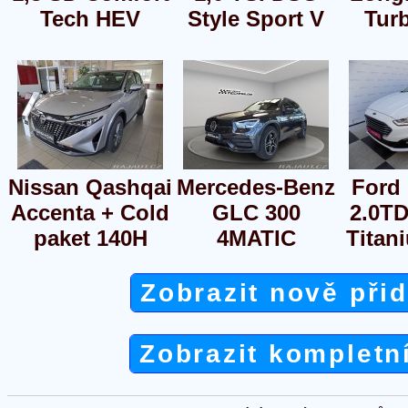
Tech HEV
Style Sport V
Tur
Nissan Qashqai
Mercedes-Benz
Ford
Accenta + Cold
GLC 300
2.0T
paket 140H
4MATIC
Titan
Zobrazit nově při
Zobrazit kompletn