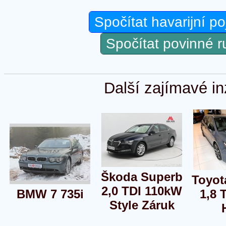
Spočítat havarijní po
Spočítat povinné 
Další zajímavé in
Škoda Superb
Toyot
2,0 TDI 110kW
BMW 7 735i
1,8 
Style Záruk