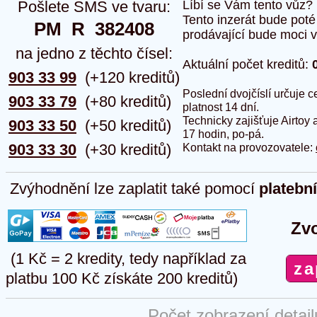
Pošlete SMS ve tvaru:
Líbí se Vám tento vůz?
Tento inzerát bude pot
PM  R  382408
prodávající bude moci vlo
na jedno z těchto čísel:
Aktuální počet kreditů:
903 33 99
(+120 kreditů)
Poslední dvojčíslí určuje
903 33 79
(+80 kreditů)
platnost 14 dní.
Technicky zajišťuje Airtoy 
903 33 50
(+50 kreditů)
17 hodin, po-pá.
903 33 30
(+30 kreditů)
Kontakt na provozovatele:
Zvýhodnění lze zaplatit také pomocí
platebn
Zvo
(1 Kč = 2 kredity, tedy například za
platbu 100 Kč získáte 200 kreditů)
Počet zobrazení detai