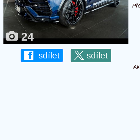
Př
24
sdílet
sdílet
Ak