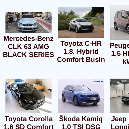
Mercedes-Benz
Toyota C-HR
Peuge
CLK 63 AMG
1.8. Hybrid
1,5 H
BLACK SERIES
Comfort Busin
k
Toyota Corolla
Škoda Kamiq
Jeep
1,8 SD Comfort
1,0 TSI DSG
Longi