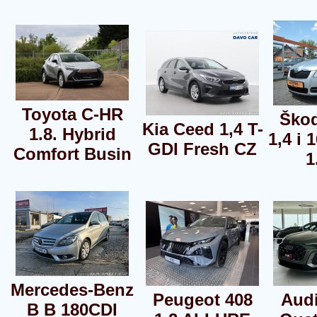
Toyota C-HR
Škod
Kia Ceed 1,4 T-
1.8. Hybrid
1,4 i 
GDI Fresh CZ
Comfort Busin
1
Mercedes-Benz
Peugeot 408
Audi
B B 180CDI