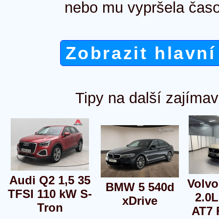
nebo mu vypršela časo
Zobrazit hlavní
Tipy na další zajímav
Audi Q2 1,5 35
Volvo
BMW 5 540d
TFSI 110 kW S-
2.0L
xDrive
Tron
AT7