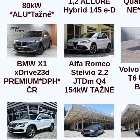
1,2 ALLURE
Quat
80kW
Hybrid 145 e-D
NE*
*ALU*Tažné*
BMW X1
Alfa Romeo
Volvo
xDrive23d
Stelvio 2,2
T6
PREMIUM*DPH*
JTDm Q4
B
ČR
154kW TAŽNÉ