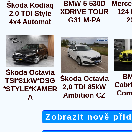
BMW 5 530D
Merce
Škoda Kodiaq
XDRIVE TOUR
124 
2,0 TDI Style
G31 M-PA
2
4x4 Automat
Škoda Octavia
B
Škoda Octavia
TSI*81kW*DSG
Cabr
2,0 TDI 85kW
*STYLE*KAMER
Comp
Ambition CZ
A
Zobrazit nově při