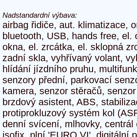
Nadstandardní výbava:
airbag řidiče, aut. klimatizace, o
bluetooth, USB, hands free, el. 
okna, el. zrcátka, el. sklopná 
zadní skla, vyhřívaný volant, v
hlídání jízdního pruhu, multifun
senzory přední, parkovací senz
kamera, senzor stěračů, senzor
brzdový asistent, ABS, stabili
protiprokluzový systém kol (ASR
denní svícení, mlhovky, centrál
isofix, plní 'EURO VI', digitální p