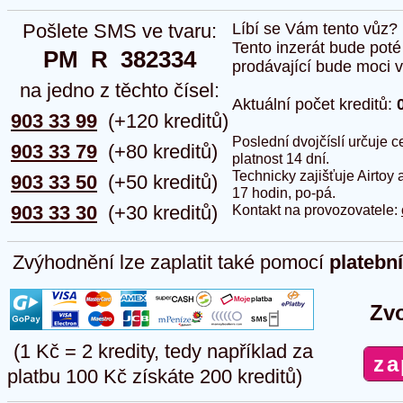
Pošlete SMS ve tvaru:
Líbí se Vám tento vůz?
Tento inzerát bude pot
PM  R  382334
prodávající bude moci vlo
na jedno z těchto čísel:
Aktuální počet kreditů:
903 33 99
(+120 kreditů)
Poslední dvojčíslí určuje
903 33 79
(+80 kreditů)
platnost 14 dní.
Technicky zajišťuje Airtoy 
903 33 50
(+50 kreditů)
17 hodin, po-pá.
903 33 30
(+30 kreditů)
Kontakt na provozovatele:
Zvýhodnění lze zaplatit také pomocí
platebn
Zvo
(1 Kč = 2 kredity, tedy například za
platbu 100 Kč získáte 200 kreditů)