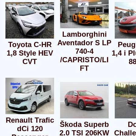
Lamborghini
Aventador S LP
Toyota C-HR
Peug
740-4
1,8 Style HEV
1,4 i P
/CAPRISTO/LI
CVT
8
FT
Renault Trafic
Škoda Superb
D
dCi 120
2.0 TSI 206KW
Challe