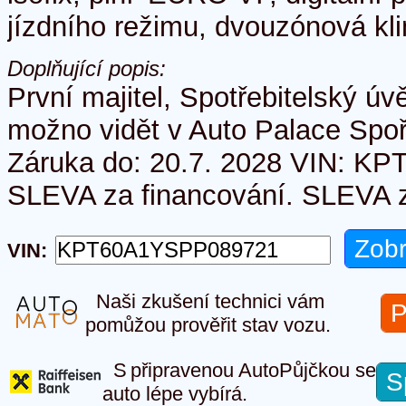
jízdního režimu, dvouzónová kl
Doplňující popis:
První majitel, Spotřebitelský ú
možno vidět v Auto Palace Spořilo
Záruka do: 20.7. 2028 VIN: 
SLEVA za financování. SLEVA za
VIN:
Naši zkušení technici vám
P
pomůžou prověřit stav vozu.
S připravenou AutoPůjčkou se
S
auto lépe vybírá.