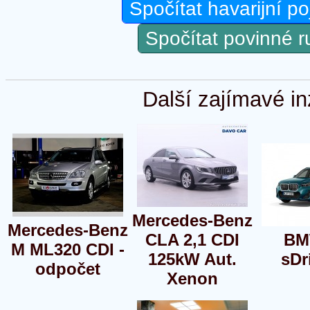
Spočítat havarijní po
Spočítat povinné 
Další zajímavé in
Mercedes-Benz
Mercedes-Benz
CLA 2,1 CDI
BM
M ML320 CDI -
125kW Aut.
sDr
odpočet
Xenon