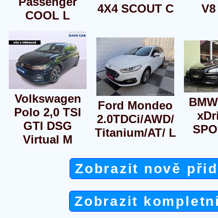
Passenger
4X4 SCOUT C
V8
COOL L
Volkswagen
BMW 
Ford Mondeo
Polo 2,0 TSI
xDr
2.0TDCi/AWD/
GTI DSG
SPO
Titanium/AT/ L
Virtual M
Zobrazit nově při
Zobrazit kompletn