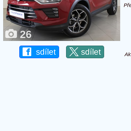
Př
26
sdílet
sdílet
Ak