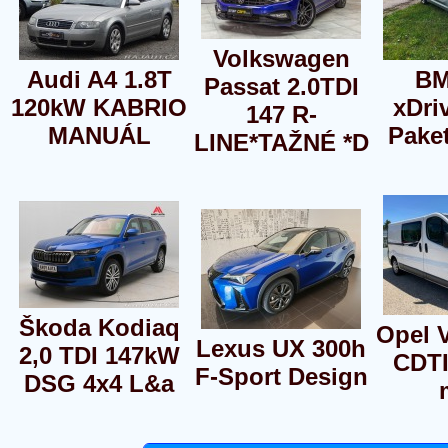
Volkswagen
Audi A4 1.8T
BM
Passat 2.0TDI
120kW KABRIO
xDri
147 R-
MANUÁL
Paket
LINE*TAŽNÉ *D
Škoda Kodiaq
Opel V
Lexus UX 300h
2,0 TDI 147kW
CDTI
F-Sport Design
DSG 4x4 L&a