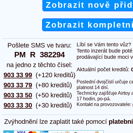
Zobrazit nově při
Zobrazit kompletn
Pošlete SMS ve tvaru:
Líbí se Vám tento vůz?
Tento inzerát bude pot
PM  R  382294
prodávající bude moci vlo
na jedno z těchto čísel:
Aktuální počet kreditů:
903 33 99
(+120 kreditů)
Poslední dvojčíslí určuje
903 33 79
(+80 kreditů)
platnost 14 dní.
Technicky zajišťuje Airtoy 
903 33 50
(+50 kreditů)
17 hodin, po-pá.
903 33 30
(+30 kreditů)
Kontakt na provozovatele:
Zvýhodnění lze zaplatit také pomocí
platebn