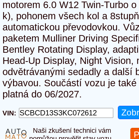
motorem 6.0 W12 Twin-Turbo o
k), pohonem všech kol a 8stup
automatickou převodovkou. Vůz
paketem Mulliner Driving Speci
Bentley Rotating Display, ada
Head-Up Display, Night Vision,
odvětrávanými sedadly a další 
výbavou. Součástí vozu je také
platná do 06/2027.
VIN:
Naši zkušení technici vám
P
pomůžou prověřit stav vozu.