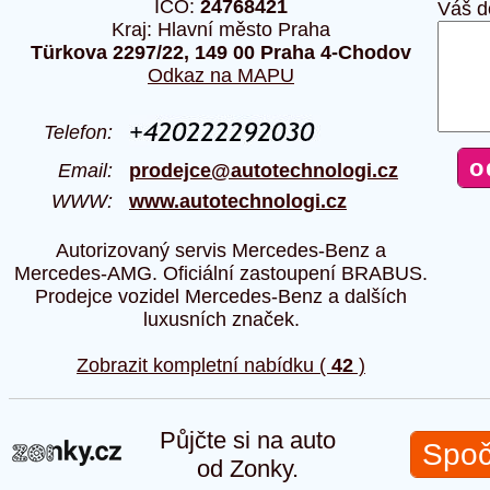
IČO:
24768421
Váš d
Kraj: Hlavní město Praha
Türkova 2297/22, 149 00 Praha 4-Chodov
Odkaz na MAPU
Telefon:
Email:
prodejce@autotechnologi.cz
WWW:
www.autotechnologi.cz
Autorizovaný servis Mercedes-Benz a
Mercedes-AMG. Oficiální zastoupení BRABUS.
Prodejce vozidel Mercedes-Benz a dalších
luxusních značek.
Zobrazit kompletní nabídku (
42
)
Půjčte si na auto
Spoč
od Zonky.