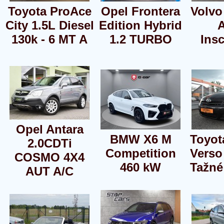
Toyota ProAce
Opel Frontera
Volvo
City 1.5L Diesel
Edition Hybrid
130k - 6 MT A
1.2 TURBO
Insc
Opel Antara
BMW X6 M
Toyot
2.0CDTi
Competition
Verso
COSMO 4X4
460 kW
Tažné
AUT A/C