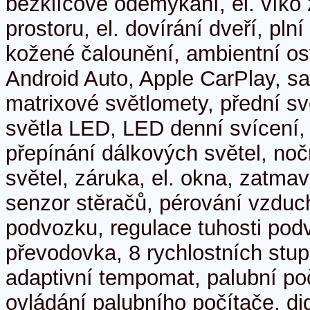
bezklíčové odemykání, el. víko
prostoru, el. dovírání dveří, pln
kožené čalounění, ambientní osvě
Android Auto, Apple CarPlay, sa
matrixové světlomety, přední sv
světla LED, LED denní svícení,
přepínání dálkových světel, noč
světel, záruka, el. okna, zatma
senzor stěračů, pérování vzduc
podvozku, regulace tuhosti pod
převodovka, 8 rychlostních stu
adaptivní tempomat, palubní po
ovládání palubního počítače, digi