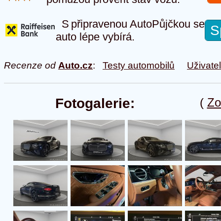
S připravenou AutoPůjčkou se
S
auto lépe vybírá.
Recenze od
Auto.cz
:
Testy automobilů
Uživate
Fotogalerie:
(
Zo