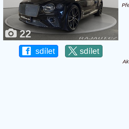
Př
22
sdílet
sdílet
Ak