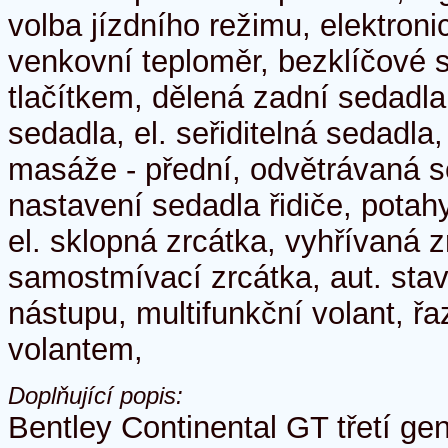
volba jízdního režimu, elektroni
venkovní teploměr, bezklíčové s
tlačítkem, dělená zadní sedadla,
sedadla, el. seřiditelná sedadla
masáže - přední, odvětrávaná 
nastavení sedadla řidiče, potahy
el. sklopná zrcátka, vyhřívaná z
samostmívací zrcátka, aut. stavi
nástupu, multifunkční volant, ř
volantem,
Doplňující popis:
Bentley Continental GT třetí g