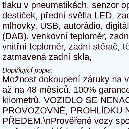
tlaku v pneumatikách, senzor o
destiček, přední světla LED, za
mlhovky, USB, autorádio, digitál
(DAB), venkovní teploměr, zadní
vnitřní teploměr, zadní stěrač, 
zatmavená zadní skla,
Doplňující popis:
Možnost dokoupení záruky na 
až na 48 měsíců. 100% garance
kilometrů. VOZIDLO SE NENA
PROVOZOVNĚ, PROHLÍDKU 
PŘEDEM.\nPrověřené vozy spol