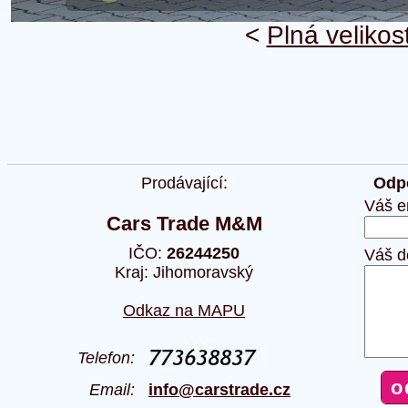
<
Plná velikos
Prodávající:
Odpo
Váš e
Cars Trade M&M
IČO:
26244250
Váš d
Kraj: Jihomoravský
Odkaz na MAPU
Telefon:
Email:
info@carstrade.cz