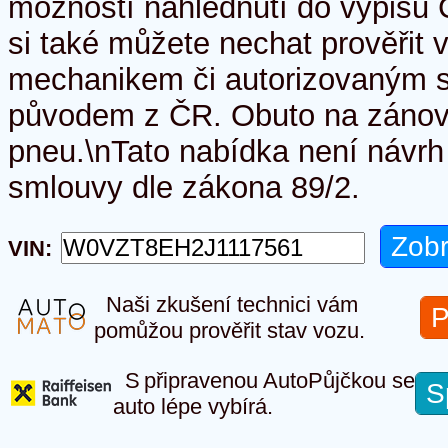
možností nahlédnutí do výpisu 
si také můžete nechat prověřit 
mechanikem či autorizovaným 
původem z ČR. Obuto na zánov
pneu.\nTato nabídka není návrh
smlouvy dle zákona 89/2.
VIN:
Naši zkušení technici vám
P
pomůžou prověřit stav vozu.
S připravenou AutoPůjčkou se
S
auto lépe vybírá.