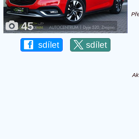
Př
45
sdílet
sdílet
Ak