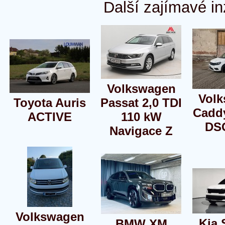
Další zajímavé in
Volkswagen
Vol
Toyota Auris
Passat 2,0 TDI
Caddy
ACTIVE
110 kW
DS
Navigace Z
Volkswagen
Kia 
BMW XM