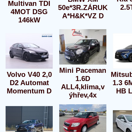
Multivan TDI
2.
50e*3R.ZÁRUK
4MOT DSG
A*H&K*VZ D
146kW
Mini Paceman
Volvo V40 2,0
Mitsu
1.6D
D2 Automat
1.3 6
ALL4,klima,v
Momentum D
HB 
ýhřev,4x