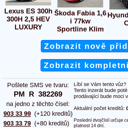
Lexus ES 300h
Škoda Fabia 1,6
Hyunda
300H 2,5 HEV
i 77kw
LUXURY
Sportline Klim
Zobrazit nově při
Zobrazit kompletn
Pošlete SMS ve tvaru:
Líbí se Vám tento vůz?
Tento inzerát bude pot
PM  R  382269
prodávající bude moci vlo
na jedno z těchto čísel:
Aktuální počet kreditů:
903 33 99
(+120 kreditů)
Poslední dvojčíslí určuje
903 33 79
(+80 kreditů)
platnost 14 dní.