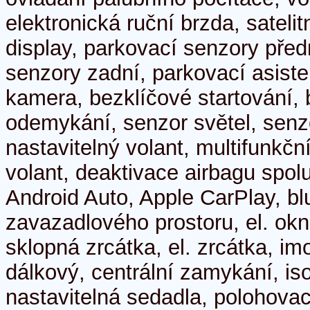
elektronická ruční brzda, sateli
display, parkovací senzory před
senzory zadní, parkovací asiste
kamera, bezklíčové startování, 
odemykání, senzor světel, senz
nastavitelný volant, multifunkčn
volant, deaktivace airbagu spol
Android Auto, Apple CarPlay, blu
zavazadlového prostoru, el. okna
sklopná zrcátka, el. zrcátka, imo
dálkový, centrální zamykání, is
nastavitelná sedadla, polohovac