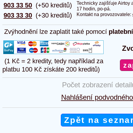
Technicky zajišťuje Airtoy 
903 33 50
(+50 kreditů)
17 hodin, po-pá.
903 33 30
(+30 kreditů)
Kontakt na provozovatele:
Zvýhodnění lze zaplatit také pomocí
platebn
Zvo
(1 Kč = 2 kredity, tedy například za
platbu 100 Kč získáte 200 kreditů)
Počet zobrazení detai
Nahlášení podvodného 
Zpět na sezna