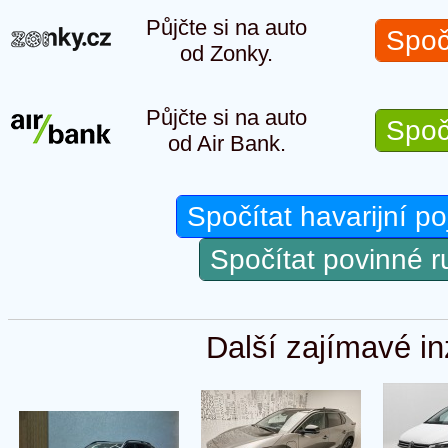
Půjčte si na auto
Spoč
od Zonky.
Půjčte si na auto
Spoč
od Air Bank.
Spočítat havarijní po
Spočítat povinné 
Další zajímavé in