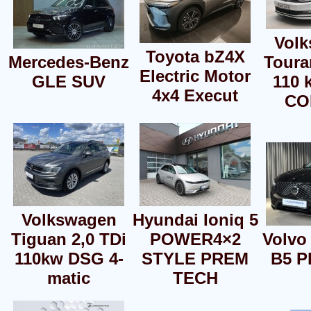
Vol
Toyota bZ4X
Mercedes-Benz
Toura
Electric Motor
GLE SUV
110
4x4 Execut
CO
Volkswagen
Hyundai Ioniq 5
Tiguan 2,0 TDi
POWER4×2
Volvo
110kw DSG 4-
STYLE PREM
B5 P
matic
TECH