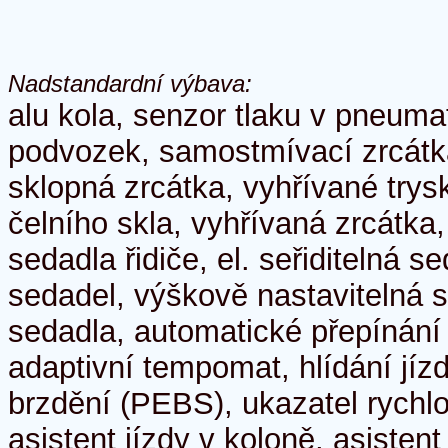
Nadstandardní výbava:
alu kola, senzor tlaku v pneuma
podvozek, samostmívací zrcátka,
sklopná zrcátka, vyhřívané trys
čelního skla, vyhřívaná zrcátka
sedadla řidiče, el. seřiditelná 
sedadel, výškově nastavitelná 
sedadla, automatické přepínání 
adaptivní tempomat, hlídání jí
brzdění (PEBS), ukazatel rychlos
asistent jízdy v koloně, asisten