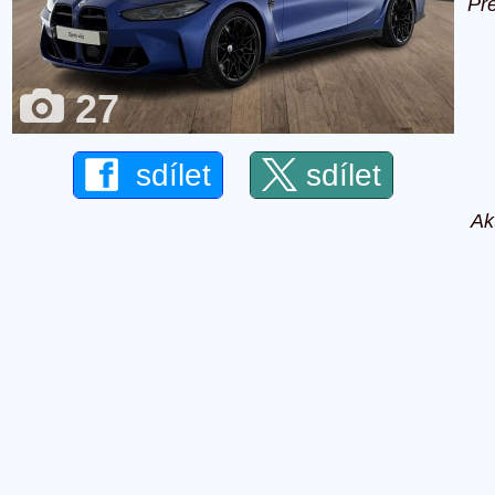
Př
27
sdílet
sdílet
Ak