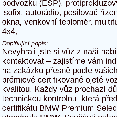
podvozku (ESP), protiprokluzov
isofix, autorádio, posilovač řízení
okna, venkovní teploměr, multif
4x4,
Doplňující popis:
Nevybrali jste si vůz z naší na
kontaktovat – zajistíme vám ind
na zakázku přesně podle vašic
prémiové certifikované ojeté vo
kvalitou. Každý vůz prochází d
technickou kontrolou, která pře
certifikátu BMW Premium Select