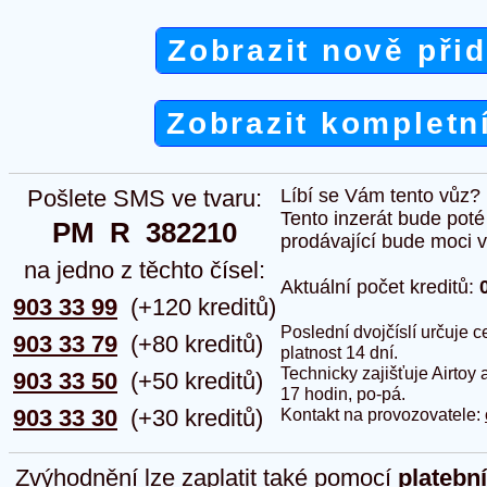
Zobrazit nově při
Zobrazit kompletn
Pošlete SMS ve tvaru:
Líbí se Vám tento vůz?
Tento inzerát bude pot
PM  R  382210
prodávající bude moci vlo
na jedno z těchto čísel:
Aktuální počet kreditů:
903 33 99
(+120 kreditů)
Poslední dvojčíslí určuje
903 33 79
(+80 kreditů)
platnost 14 dní.
Technicky zajišťuje Airtoy 
903 33 50
(+50 kreditů)
17 hodin, po-pá.
903 33 30
(+30 kreditů)
Kontakt na provozovatele:
Zvýhodnění lze zaplatit také pomocí
platebn