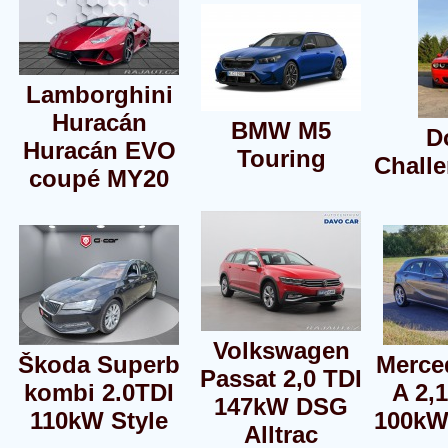
Lamborghini
Huracán
BMW M5
D
Huracán EVO
Touring
Chall
coupé MY20
Volkswagen
Škoda Superb
Merce
Passat 2,0 TDI
kombi 2.0TDI
A 2,
147kW DSG
110kW Style
100kW
Alltrac