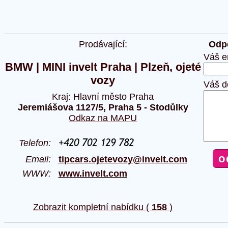
Prodávající:
Odpo
Váš e
BMW | MINI invelt Praha | Plzeň, ojeté
vozy
Váš d
Kraj: Hlavní město Praha
Jeremiášova 1127/5, Praha 5 - Stodůlky
Odkaz na MAPU
Telefon:
Email:
tipcars.ojetevozy@invelt.com
WWW:
www.invelt.com
Zobrazit kompletní nabídku (
158
)