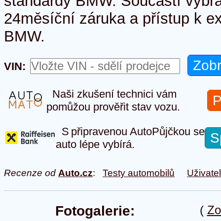
standardy BMW. Součástí vybra
24měsíční záruka a přístup k e
BMW.
VIN:
Naši zkušení technici vám
P
pomůžou prověřit stav vozu.
S připravenou AutoPůjčkou se
S
auto lépe vybírá.
Recenze od
Auto.cz
:
Testy automobilů
Uživate
Fotogalerie:
(
Zo