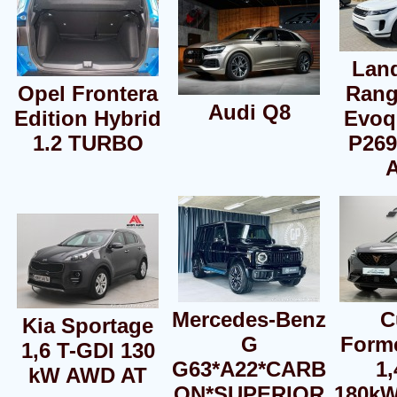
Lan
Opel Frontera
Rang
Audi Q8
Edition Hybrid
Evoq
1.2 TURBO
P26
Mercedes-Benz
C
Kia Sportage
G
Form
1,6 T-GDI 130
G63*A22*CARB
1,
kW AWD AT
ON*SUPERIOR
180kW