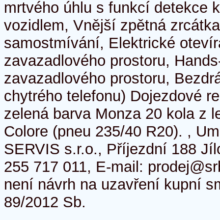
mrtvého úhlu s funkcí detekce k
vozidlem, Vnější zpětná zrcátka
samostmívání, Elektrické otevír
zavazadlového prostoru, Hands-
zavazadlového prostoru, Bezdr
chytrého telefonu) Dojezdové r
zelená barva Monza 20 kola z leh
Colore (pneu 235/40 R20). , U
SERVIS s.r.o., Příjezdní 188 Jíl
255 717 011, E-mail: prodej@srb
není návrh na uzavření kupní s
89/2012 Sb.