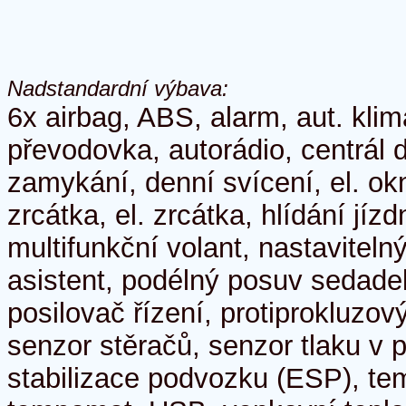
Nadstandardní výbava:
6x airbag, ABS, alarm, aut. klim
převodovka, autorádio, centrál d
zamykání, denní svícení, el. okn
zrcátka, el. zrcátka, hlídání jíz
multifunkční volant, nastaviteln
asistent, podélný posuv sedade
posilovač řízení, protiprokluzo
senzor stěračů, senzor tlaku v
stabilizace podvozku (ESP), te