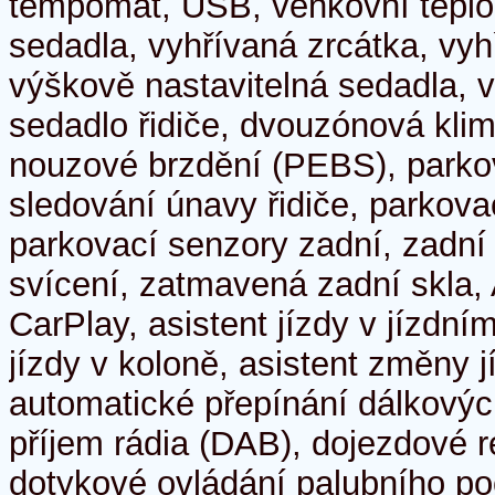
tempomat, USB, venkovní teplo
sedadla, vyhřívaná zrcátka, vyh
výškově nastavitelná sedadla, 
sedadlo řidiče, dvouzónová klim
nouzové brzdění (PEBS), parko
sledování únavy řidiče, parkova
parkovací senzory zadní, zadní
svícení, zatmavená zadní skla, 
CarPlay, asistent jízdy v jízdní
jízdy v koloně, asistent změny j
automatické přepínání dálkových 
příjem rádia (DAB), dojezdové r
dotykové ovládání palubního poč