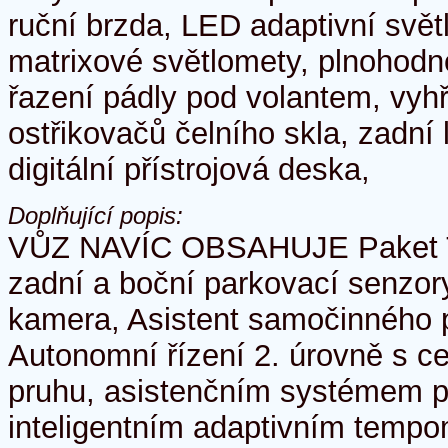
ruční brzda, LED adaptivní svě
matrixové světlomety, plnohodno
řazení pádly pod volantem, vyhř
ostřikovačů čelního skla, zadní 
digitální přístrojová deska,
Doplňující popis:
VŮZ NAVÍC OBSAHUJE Paket T
zadní a boční parkovací senzor
kamera, Asistent samočinného 
Autonomní řízení 2. úrovně s c
pruhu, asistenčním systémem pr
inteligentním adaptivním tempo