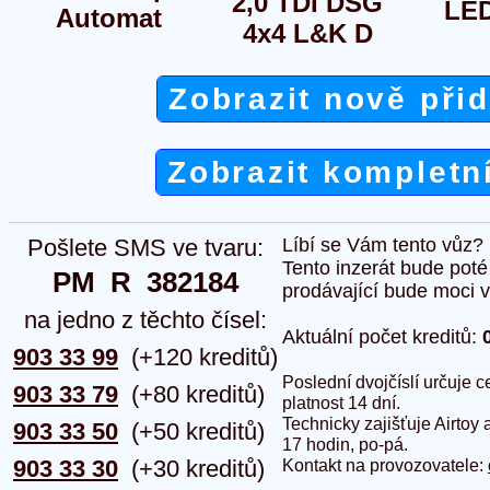
2,0 TDI DSG
LE
Automat
4x4 L&K D
Zobrazit nově při
Zobrazit kompletn
Pošlete SMS ve tvaru:
Líbí se Vám tento vůz?
Tento inzerát bude pot
PM  R  382184
prodávající bude moci vlo
na jedno z těchto čísel:
Aktuální počet kreditů:
903 33 99
(+120 kreditů)
Poslední dvojčíslí určuje
903 33 79
(+80 kreditů)
platnost 14 dní.
Technicky zajišťuje Airtoy 
903 33 50
(+50 kreditů)
17 hodin, po-pá.
903 33 30
(+30 kreditů)
Kontakt na provozovatele: