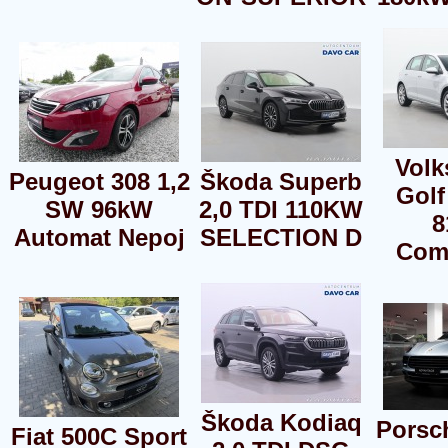
Vol
Peugeot 308 1,2
Škoda Superb
Golf
SW 96kW
2,0 TDI 110KW
8
Automat Nepoj
SELECTION D
Comf
Škoda Kodiaq
Porsc
Fiat 500C Sport