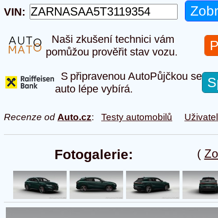
VIN:
Naši zkušení technici vám
P
pomůžou prověřit stav vozu.
S připravenou AutoPůjčkou se
S
auto lépe vybírá.
Recenze od
Auto.cz
:
Testy automobilů
Uživate
Fotogalerie:
(
Zo