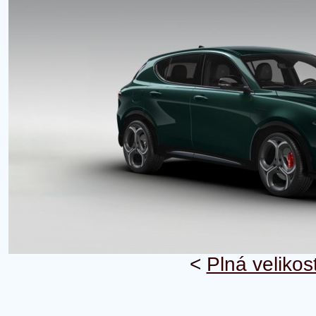
<
Plná velikos