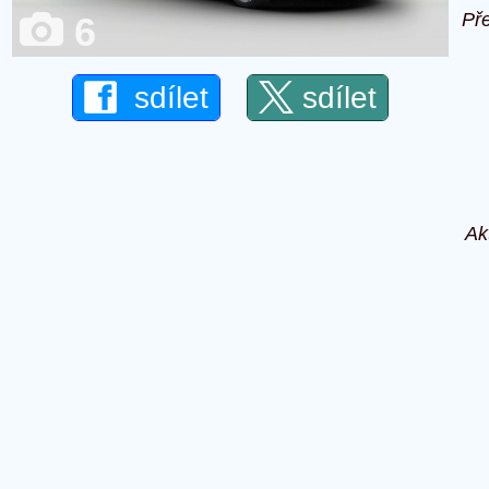
Př
6
sdílet
sdílet
Ak