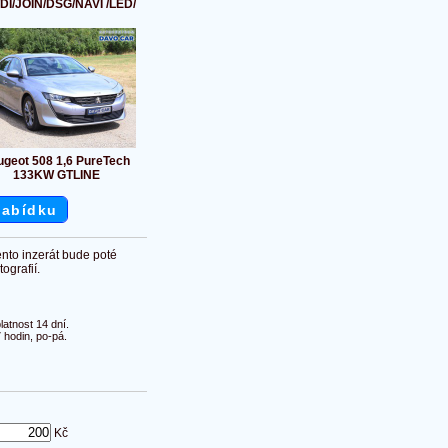
TDI/JOIN/DSG/NAVI /LED/
ugeot 508 1,6 PureTech
133KW GTLINE
nabídku
ento inzerát bude poté
ografií.
atnost 14 dní.
 hodin, po-pá.
Kč