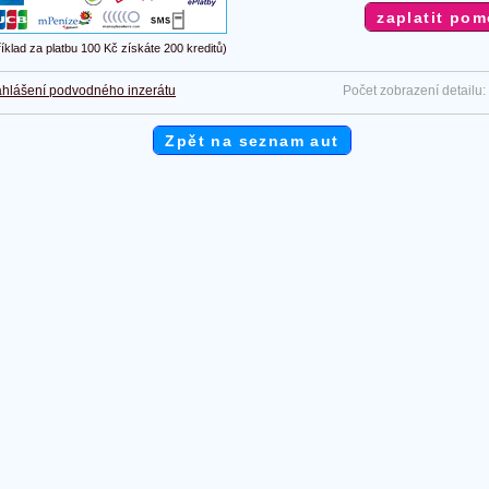
říklad za platbu 100 Kč získáte 200 kreditů)
hlášení podvodného inzerátu
Počet zobrazení detailu:
Zpět na seznam aut