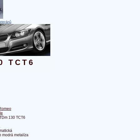
eteránů
0 TCT6
 Romeo
le
JTDm 130 TCT6
a
matická
le modrá metalíza