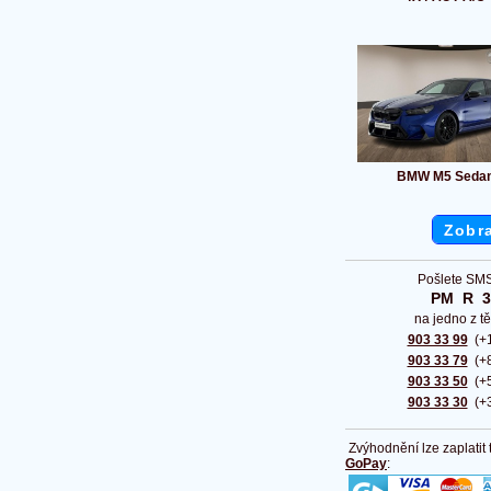
BMW M5 Seda
Zobra
Pošlete SMS
PM  R  
na jedno z tě
903 33 99
(+1
903 33 79
(+8
903 33 50
(+5
903 33 30
(+3
Zvýhodnění lze zaplatit
GoPay
: