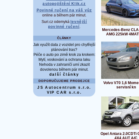
autopojištění Klik.cz
Povinné ručení na váš vůz
online a během pár minut.
Suri.cz odemyká
levnější
povinné ručení
.
Mercedes-Benz CLA 
AMG 225kW 4MAT
ČLÁNKY
Jak využít data z vozidel pro chytřejší
plánování tras?
Péče o auto po zimě krok za krokem:
Mytí, voskování a ochrana laku
Nehoda v zahraničí umí zkazit
dovolenou během pár minut.
další články
DOPORUČUJEME PRODEJCE
Volvo V70 1,6 Mome
servisní kn
JS Autocentrum s.r.o.
VIP CAR s.r.o.
Opel Antara 2.0CDT
4X4 AUT A/C