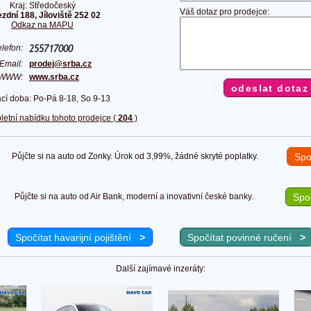
Kraj: Středočeský
Váš dotaz pro prodejce:
ezdní 188, Jíloviště 252 02
Odkaz na MAPU
elefon:
Email:
prodej@srba.cz
WWW:
www.srba.cz
ací doba: Po-Pá 8-18, So 9-13
letní nabídku tohoto prodejce (
204
)
Půjčte si na auto od Zonky. Úrok od 3,99%, žádné skryté poplatky.
Spo
Půjčte si na auto od Air Bank, moderní a inovativní české banky.
Spoč
Spočítat havarijní pojištění
>
Spočítat povinné ručení
>
Další zajímavé inzeráty: