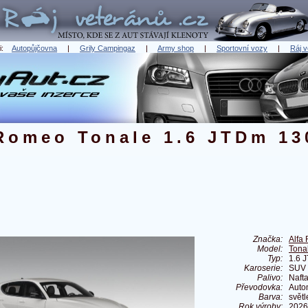
ři:
Autopůjčovna
|
Grily Campingaz
|
Army shop
|
Sportovní vozy
|
Ráj v
Romeo Tonale 1.6 JTDm 13
Značka:
Alfa
Model:
Tona
Typ:
1.6 
Karoserie:
SUV
Palivo:
Naft
Převodovka:
Auto
Barva:
svět
Rok výroby:
2026