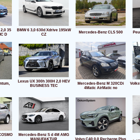
2,0 35
BMW 6 3,0 630d Xdrive 195kW
Mercedes-Benz CLS 500
Peu
IC D
CZ
Lexus UX 300h 300H 2,0 HEV
ntum,
Mercedes-Benz M 320CDi
Volks
BUSINESS TEC
4Matic AirMatic no
i COSMO
Mercedes-Benz S d 4M AMG
MANUFAKTUR
Volvo C40 0,0 Recharge Plus