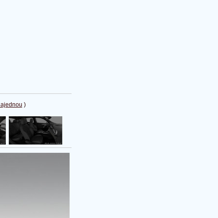
najednou
)