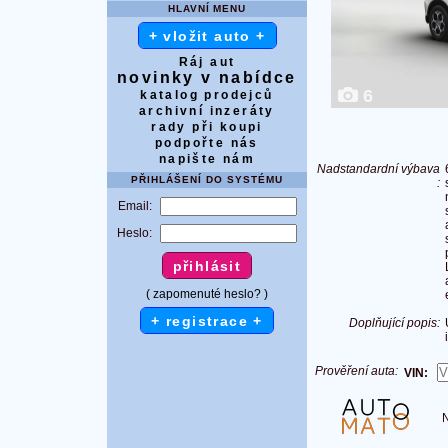
HLAVNÍ MENU
+ vložit auto +
Ráj aut
novinky v nabídce
6
katalog prodejců
archivní inzeráty
rady při koupi
podpořte nás
napište nám
Nadstandardní výbava
PŘIHLÁŠENÍ DO SYSTÉMU
:
Email:
Heslo:
( zapomenuté heslo? )
+ registrace +
Doplňující popis:
Prověření auta:
VIN:
Na