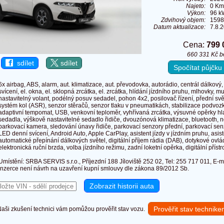
Najeto:
0 Km
Výkon:
96 k
Zdvihový objem:
1598
Datum aktualizace:
7.8.
Cena:
799 
660 331 Kč 
sdílet
sdílet
Spočítat půjčk
6x airbag, ABS, alarm, aut. klimatizace, aut. převodovka, autorádio, centrál dálkový
svícení, el. okna, el. sklopná zrcátka, el. zrcátka, hlídání jízdního pruhu, mlhovky, mu
nastavitelný volant, podélný posuv sedadel, pohon 4x2, posilovač řízení, přední svě
systém kol (ASR), senzor stěračů, senzor tlaku v pneumatikách, stabilizace podvo
adaptivní tempomat, USB, venkovní teploměr, vyhřívaná zrcátka, výsuvné opěrky hla
sedadla, výškově nastavitelné sedadlo řidiče, dvouzónová klimatizace, bluetooth,
parkovací kamera, sledování únavy řidiče, parkovací senzory přední, parkovací senz
LED denní svícení, Android Auto, Apple CarPlay, asistent jízdy v jízdním pruhu, asis
automatické přepínání dálkových světel, digitální příjem rádia (DAB), dotykové ovl
elektronická ruční brzda, volba jízdního režimu, zadní loketní opěrka, digitální příst
Umístění: SRBA SERVIS s.r.o., Příjezdní 188 Jíloviště 252 02, Tel: 255 717 011, E-m
inzerce není návrh na uzavření kupní smlouvy dle zákona 89/2012 Sb.
Prověřit stav technik
ši zkušení technici vám pomůžou prověřit stav vozu.