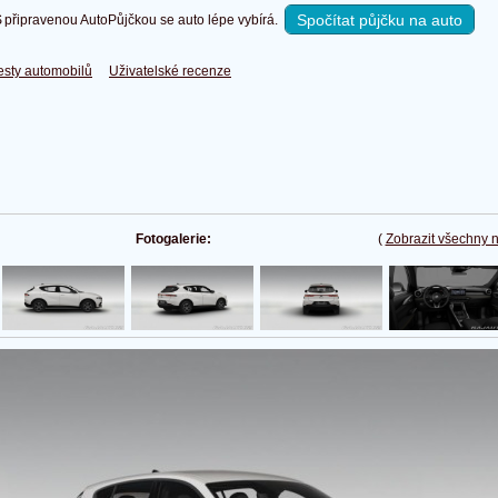
Spočítat půjčku na auto
připravenou AutoPůjčkou se auto lépe vybírá.
esty automobilů
Uživatelské recenze
Fotogalerie:
(
Zobrazit všechny 