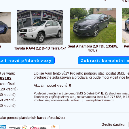
1.6
n
Seat Alhambra 2,0 TDi, 135kW,
Pe
Toyota RAV4 2,2 D-4D Terra 4x4
4x4, 7
zit nově přidané vozy
Zobrazit kompletní 
 ve tvaru:
Líbí se Vám tento vůz? Pro jeho podporu stačí poslat SMS. T
přednostně zobrazován a prodávající bude moci vložit více fot
382182
chto čísel:
Aktuální počet kreditů:
0
20 kreditů)
Poslední dvojčíslí určuje cenu SMS (včetně DPH). Zvýhodnění má pl
0 kreditů)
Technicky zajišťuje Airtoy a.s., reklamace na lince 602 777 555, 9-17
0 kreditů)
Kontakt na provozovatele:
odkaz
|
www.platmobilem.cz
0 kreditů)
 také pomocí
platebních karet
přes službu
Zvolte částku: