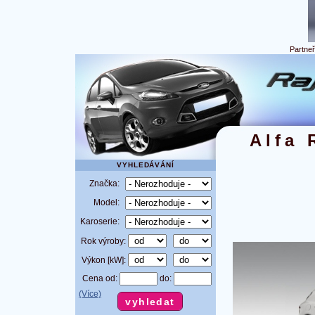
Partne
Alfa 
VYHLEDÁVÁNÍ
Značka:
Model:
Karoserie:
Rok výroby:
Výkon [kW]:
Cena od:
do:
(Více)