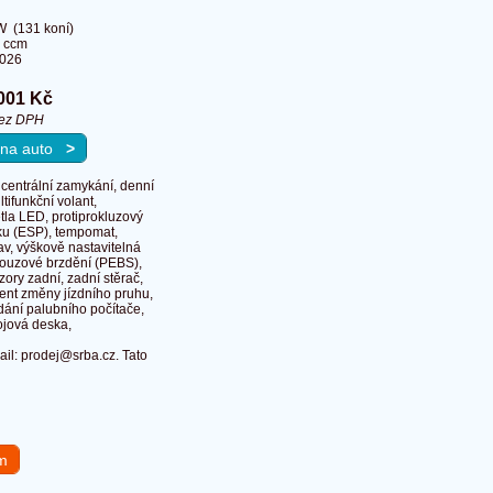
W (131 koní)
 ccm
2026
001 Kč
bez DPH
u na auto
>
, centrální zamykání, denní
ltifunkční volant,
tla LED, protiprokluzový
zku (ESP), tempomat,
v, výškově nastavitelná
 nouzové brzdění (PEBS),
ory zadní, zadní stěrač,
tent změny jízdního pruhu,
ádání palubního počítače,
rojová deska,
ail: prodej@srba.cz. Tato
em