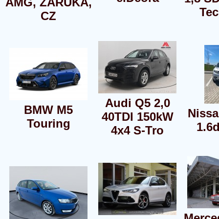
AMG, ZÁRUKA,
Te
CZ
Audi Q5 2,0
BMW M5
Nissa
40TDI 150kW
Touring
1.6d
4x4 S-Tro
Merce