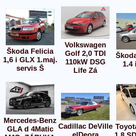
Volkswagen
Škoda Felicia
Golf 2,0 TDI
Škoda
1,6 i GLX 1.maj.
110kW DSG
1.4 
servis Š
Life Zá
Mercedes-Benz
Cadillac DeVille
Toyot
GLA d 4Matic
elDeora
1,8 S