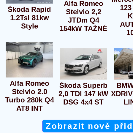
Alfa Romeo
123
Škoda Rapid
Stelvio 2,2
K
1.2Tsi 81kw
JTDm Q4
AU
Style
154kW TAŽNÉ
1
Alfa Romeo
Škoda Superb
BMW
Stelvio 2.0
2,0 TDI 147 kW
XDRI
Turbo 280k Q4
DSG 4x4 ST
LI
AT8 INT
Zobrazit nově při