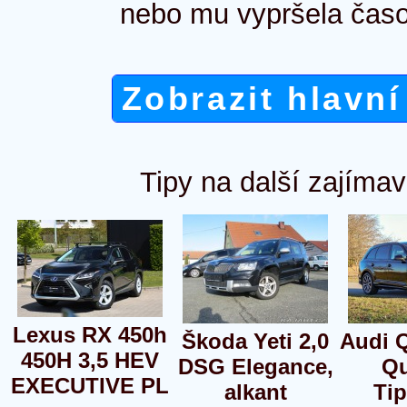
nebo mu vypršela časo
Zobrazit hlavní
Tipy na další zajímav
Lexus RX 450h
Škoda Yeti 2,0
Audi Q
450H 3,5 HEV
DSG Elegance,
Qu
EXECUTIVE PL
alkant
Tip