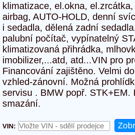
klimatizace, el.okna, el.zrcátk
airbag, AUTO-HOLD, denní svíce
i sedadla, dělená zadní sedadl
palubní počítač, vypínatelný 
klimatizovaná přihrádka, mlhovk
imobilizer,...atd, atd...VIN pro 
Financování zajištěno. Velmi do
vzhled-zánovní. Možná prohlíd
servisu . BMW popř. STK+EM. In
smazání.
VIN: