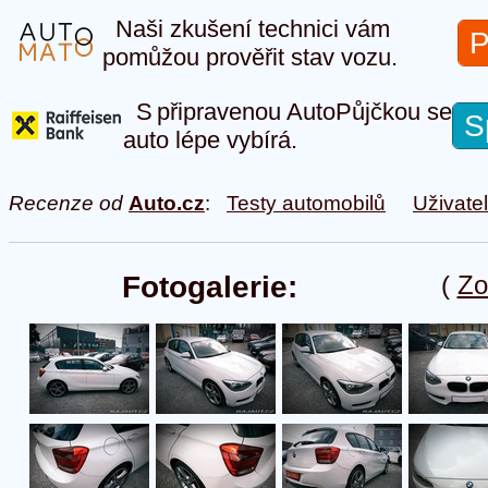
Naši zkušení technici vám
P
pomůžou prověřit stav vozu.
S připravenou AutoPůjčkou se
S
auto lépe vybírá.
Recenze od
Auto.cz
:
Testy automobilů
Uživate
Fotogalerie:
(
Zo