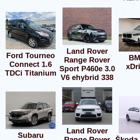
Land Rover
Ford Tourneo
BM
Range Rover
Connect 1.6
xDr
Sport P460e 3.0
TDCi Titanium
V6 ehybrid 338
Land Rover
Subaru
Range Rover
Škoda 