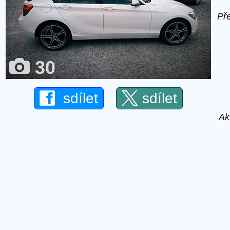
Př
30
sdílet
sdílet
Ak