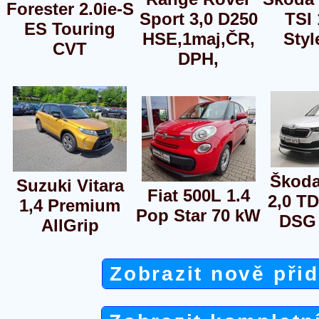
Forester 2.0ie-S
Sport 3,0 D250
TSI
ES Touring
HSE,1maj,ČR,
Styl
CVT
DPH,
Škoda
Suzuki Vitara
Fiat 500L 1.4
2,0 TD
1,4 Premium
Pop Star 70 kW
DSG 
AllGrip
Zobrazit nově při