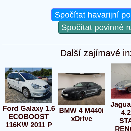
Spočítat havarijní po
Spočítat povinné 
Další zajímavé in
Jagua
Ford Galaxy 1.6
BMW 4 M440i
4.
ECOBOOST
xDrive
ST
116KW 2011 P
REN