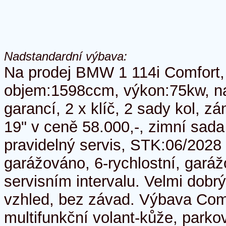
Nadstandardní výbava:
Na prodej BMW 1 114i Comfort, 
objem:1598ccm, výkon:75kw, n
garancí, 2 x klíč, 2 sady kol, z
19" v ceně 58.000,-, zimní sada 
pravidelný servis, STK:06/202
garážováno, 6-rychlostní, gará
servisním intervalu. Velmi dobrý
vzhled, bez závad. Výbava Comf
multifunkční volant-kůže, parko