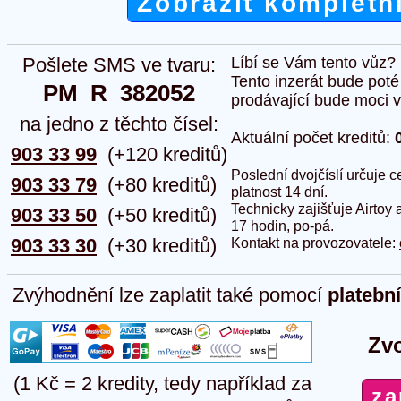
Zobrazit kompletn
Pošlete SMS ve tvaru:
Líbí se Vám tento vůz?
Tento inzerát bude pot
PM  R  382052
prodávající bude moci vlo
na jedno z těchto čísel:
Aktuální počet kreditů:
903 33 99
(+120 kreditů)
Poslední dvojčíslí určuje
903 33 79
(+80 kreditů)
platnost 14 dní.
Technicky zajišťuje Airtoy 
903 33 50
(+50 kreditů)
17 hodin, po-pá.
903 33 30
(+30 kreditů)
Kontakt na provozovatele:
Zvýhodnění lze zaplatit také pomocí
platebn
Zvo
(1 Kč = 2 kredity, tedy například za