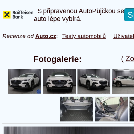
S připravenou AutoPůjčkou se
S
auto lépe vybírá.
Recenze od
Auto.cz
:
Testy automobilů
Uživate
Fotogalerie:
(
Zo