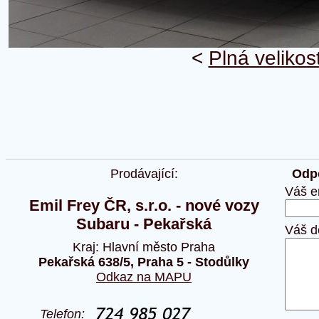
<
Plná velikos
Prodávající:
Odpo
Váš e
Emil Frey ČR, s.r.o. - nové vozy
Subaru - Pekařská
Váš d
Kraj: Hlavní město Praha
Pekařská 638/5, Praha 5 - Stodůlky
Odkaz na MAPU
Telefon: