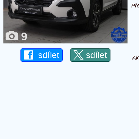
Př
9
sdílet
sdílet
Ak