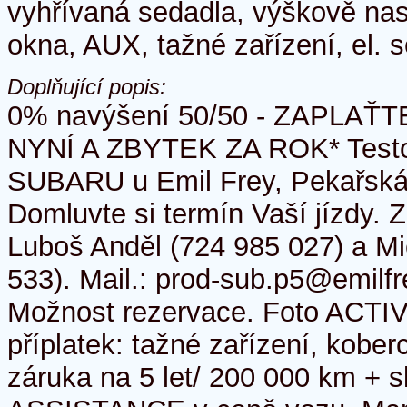
vyhřívaná sedadla, výškově nast
okna, AUX, tažné zařízení, el. s
Doplňující popis:
0% navýšení 50/50 - ZAPLA
NYNÍ A ZBYTEK ZA ROK* Testov
SUBARU u Emil Frey, Pekařská 
Domluvte si termín Vaší jízdy.
Luboš Anděl (724 985 027) a M
533). Mail.: prod-sub.p5@emilf
Možnost rezervace. Foto ACTIV
příplatek: tažné zařízení, kober
záruka na 5 let/ 200 000 km +