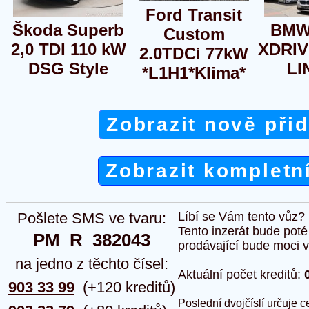
Ford Transit
Škoda Superb
BMW
Custom
2,0 TDI 110 kW
XDRI
2.0TDCi 77kW
DSG Style
LI
*L1H1*Klima*
Zobrazit nově při
Zobrazit kompletn
Pošlete SMS ve tvaru:
Líbí se Vám tento vůz?
Tento inzerát bude pot
PM  R  382043
prodávající bude moci vlo
na jedno z těchto čísel:
Aktuální počet kreditů:
903 33 99
(+120 kreditů)
Poslední dvojčíslí určuje