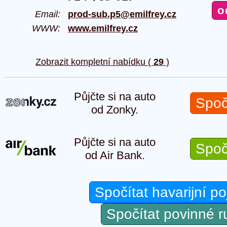
Email:
prod-sub.p5@emilfrey.cz
WWW:
www.emilfrey.cz
Zobrazit kompletní nabídku (
29
)
Půjčte si na auto
Spoč
od Zonky.
Půjčte si na auto
Spoč
od Air Bank.
Spočítat havarijní po
Spočítat povinné 