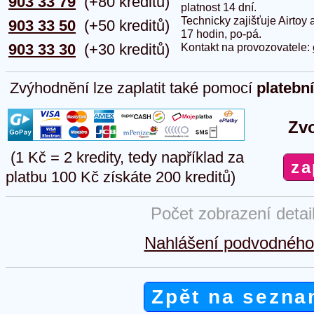
903 33 79
(+80 kreditů)
platnost 14 dní.
Technicky zajišťuje Airtoy 
903 33 50
(+50 kreditů)
17 hodin, po-pá.
903 33 30
(+30 kreditů)
Kontakt na provozovatele:
Zvýhodnění lze zaplatit také pomocí
platebn
Zvo
(1 Kč = 2 kredity, tedy například za
platbu 100 Kč získáte 200 kreditů)
Počet zobrazení detai
Nahlášení podvodného 
Zpět na sezna