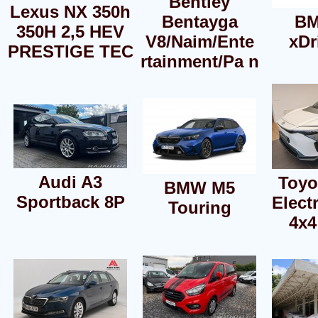
Bentley
Lexus NX 350h
Bentayga
BM
350H 2,5 HEV
V8/Naim/Ente
xDr
PRESTIGE TEC
rtainment/Pa n
Audi A3
Toyo
BMW M5
Sportback 8P
Elect
Touring
4x4