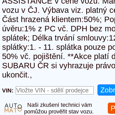
ASSISTANCE v ceně vozu. Manu
vozu v ČJ. Výbava viz. platný
Část hrazená klientem:50%; Pop
úvěru:1% z PC vč. DPH bez mož
splátek; Délka trvání smlouvy:
splátky:1. - 11. splátka pouze po
50% vč. pojištění. **Akce platí
SUBARU ČR si vyhrazuje právo
ukončit.,
VIN:
Naši zkušení technici vám
P
pomůžou prověřit stav vozu.