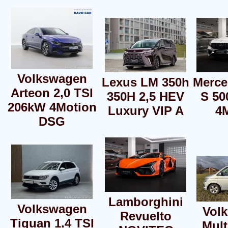
Volkswagen
Lexus LM 350h
Merce
Arteon 2,0 TSI
350H 2,5 HEV
S 50
206kW 4Motion
Luxury VIP A
4
DSG
Lamborghini
Volkswagen
Vol
Revuelto
Tiguan 1.4 TSI
Mult