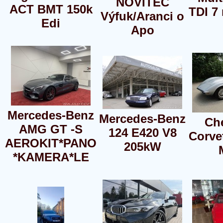
NOVITEC
ACT BMT 150k
TDI 7
Výfuk/Aranci o
Edi
Apo
Mercedes-Benz
Mercedes-Benz
Che
AMG GT -S
124 E420 V8
Corve
AEROKIT*PANO
205kW
*KAMERA*LE