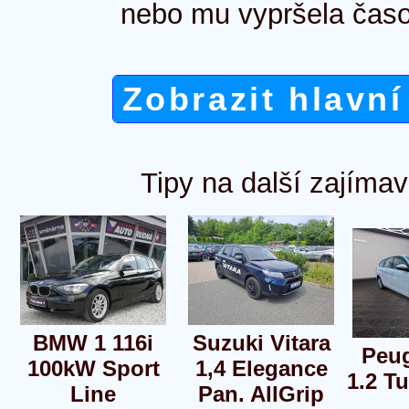
nebo mu vypršela časo
Zobrazit hlavní
Tipy na další zajímav
BMW 1 116i
Suzuki Vitara
Peug
100kW Sport
1,4 Elegance
1.2 T
Line
Pan. AllGrip