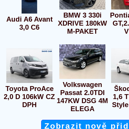
BMW 3 330i
Ponti
Audi A6 Avant
XDRIVE 180kW
GT,2
3,0 C6
M-PAKET
V
Volkswagen
Toyota ProAce
Škod
Passat 2.0TDI
2,0 D 106kW CZ
1,6 
147KW DSG 4M
DPH
Styl
ELEGA
Zobrazit nově při