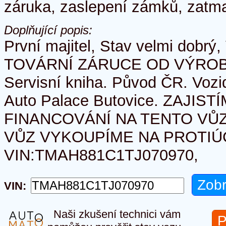
záruka, zaslepení zámků, zatma
Doplňující popis:
První majitel, Stav velmi dobr
TOVÁRNÍ ZÁRUCE OD VÝROBC
Servisní kniha. Původ ČR. Vozi
Auto Palace Butovice. ZAJI
FINANCOVÁNÍ NA TENTO VŮZ
VŮZ VYKOUPÍME NA PROTIÚ
VIN:TMAH881C1TJ070970,
VIN:
Naši zkušení technici vám
P