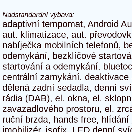
Nadstandardní výbava:
adaptivní tempomat, Android Au
aut. klimatizace, aut. převodov
nabíječka mobilních telefonů, b
odemykání, bezklíčové startová
startování a odemykání, bluetoo
centrální zamykání, deaktivace 
dělená zadní sedadla, denní svíc
rádia (DAB), el. okna, el. sklopn
zavazadlového prostoru, el. zrc
ruční brzda, hands free, hlídání
imobilizér, isofix, LED denní sví