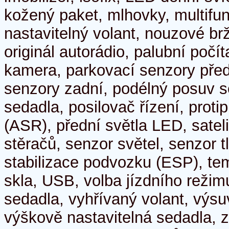
kožený paket, mlhovky, multifun
nastavitelný volant, nouzové b
originál autorádio, palubní počí
kamera, parkovací senzory před
senzory zadní, podélný posuv s
sedadla, posilovač řízení, proti
(ASR), přední světla LED, satel
stěračů, senzor světel, senzor 
stabilizace podvozku (ESP), t
skla, USB, volba jízdního režim
sedadla, vyhřívaný volant, výsu
výškově nastavitelná sedadla, 