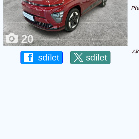
Př
20
Ak
sdílet
sdílet