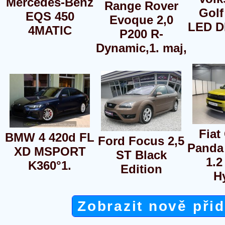
Mercedes-Benz
Range Rover
Golf
EQS 450
Evoque 2,0
LED D
4MATIC
P200 R-
Dynamic,1. maj,
Fiat
BMW 4 420d FL
Ford Focus 2,5
Panda
XD MSPORT
ST Black
1.2
K360°1.
Edition
H
Zobrazit nově při