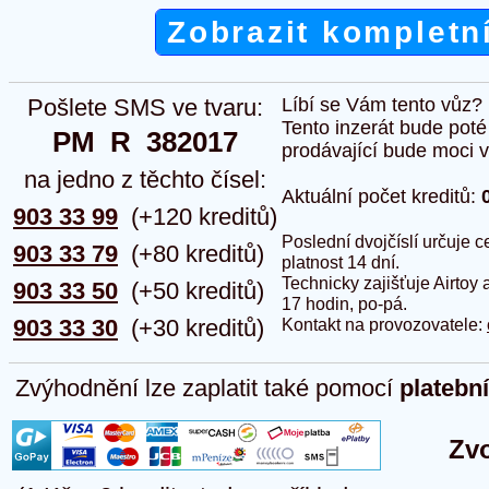
Zobrazit kompletn
Pošlete SMS ve tvaru:
Líbí se Vám tento vůz?
Tento inzerát bude pot
PM  R  382017
prodávající bude moci vlo
na jedno z těchto čísel:
Aktuální počet kreditů:
903 33 99
(+120 kreditů)
Poslední dvojčíslí určuje
903 33 79
(+80 kreditů)
platnost 14 dní.
Technicky zajišťuje Airtoy 
903 33 50
(+50 kreditů)
17 hodin, po-pá.
903 33 30
(+30 kreditů)
Kontakt na provozovatele:
Zvýhodnění lze zaplatit také pomocí
platebn
Zvo