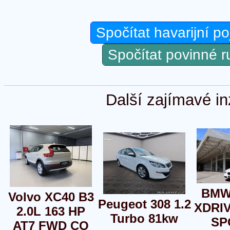
Spočítat havarijní po
Spočítat povinné 
Další zajímavé in
BMW
Volvo XC40 B3
Peugeot 308 1.2
XDRI
2.0L 163 HP
Turbo 81kw
SP
AT7 FWD CO