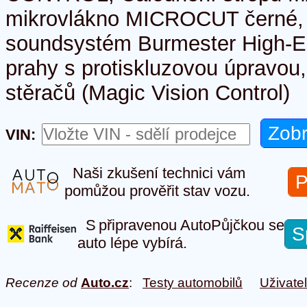
mikrovlákno MICROCUT černé,
soundsystém Burmester High-E
prahy s protiskluzovou úpravou
stěračů (Magic Vision Control)
VIN:
Naši zkušení technici vám
P
pomůžou prověřit stav vozu.
S připravenou AutoPůjčkou se
S
auto lépe vybírá.
Recenze od
Auto.cz
:
Testy automobilů
Uživate