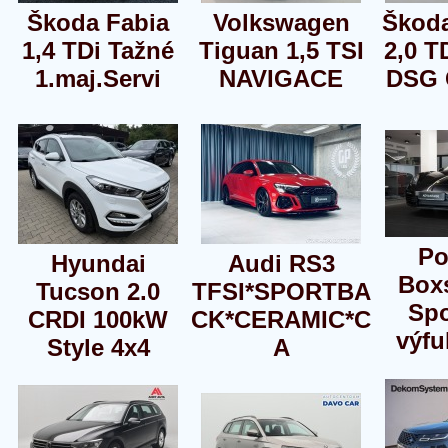
Škoda Fabia
Volkswagen
Škoda
1,4 TDi Tažné
Tiguan 1,5 TSI
2,0 T
1.maj.Servi
NAVIGACE
DSG 
Po
Hyundai
Audi RS3
Boxs
Tucson 2.0
TFSI*SPORTBA
Spo
CRDI 100kW
CK*CERAMIC*C
výfu
Style 4x4
A