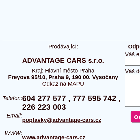
Prodávající:
Odpo
Váš e
ADVANTAGE CARS s.r.o.
Kraj: Hlavní město Praha
Váš d
Freyova 95/10, Praha 9, 190 00, Vysočany
Odkaz na MAPU
604 277 577 , 777 595 742 ,
Telefon:
226 223 003
Email:
poptavky@advantage-cars.cz
WWW:
www.advantage-cars.cz