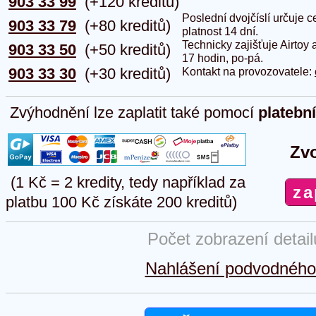
903 33 99
(+120 kreditů)
Poslední dvojčíslí určuje
903 33 79
(+80 kreditů)
platnost 14 dní.
Technicky zajišťuje Airtoy 
903 33 50
(+50 kreditů)
17 hodin, po-pá.
903 33 30
(+30 kreditů)
Kontakt na provozovatele:
Zvýhodnění lze zaplatit také pomocí
platebn
Zvo
(1 Kč = 2 kredity, tedy například za
platbu 100 Kč získáte 200 kreditů)
Počet zobrazení detai
Nahlášení podvodného 