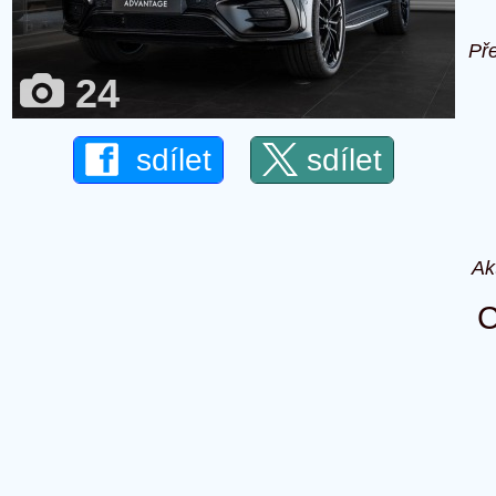
Př
24
sdílet
sdílet
Ak
C