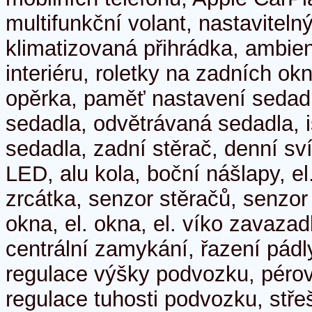
multifunkční volant, nastavitelný
klimatizovaná přihrádka, ambien
interiéru, roletky na zadních ok
opěrka, paměť nastavení sedadl
sedadla, odvětrávaná sedadla, iso
sedadla, zadní stěrač, denní sví
LED, alu kola, boční nášlapy, el
zrcátka, senzor stěračů, senzor 
okna, el. okna, el. víko zavazad
centrální zamykání, řazení pád
regulace výšky podvozku, péro
regulace tuhosti podvozku, střeš