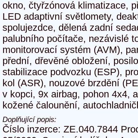
okno, čtyřzónová klimatizace, p
LED adaptivní světlomety, deak
spolujezdce, dělená zadní seda
palubního počítače, nezávislé t
monitorovací systém (AVM), pa
přední, dřevěné obložení, posilo
stabilizace podvozku (ESP), pr
kol (ASR), nouzové brzdění (PE
v kopci, 9x airbag, pohon 4x4, 
kožené čalounění, autochladnič
Doplňující popis:
Číslo inzerce: ZE.040.7844 Pro