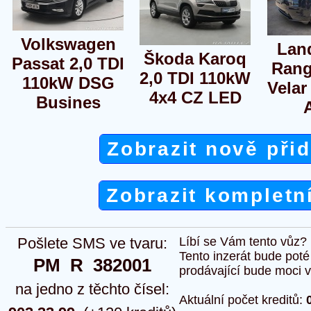
Volkswagen
Lan
Škoda Karoq
Passat 2,0 TDI
Rang
2,0 TDI 110kW
110kW DSG
Velar
4x4 CZ LED
Busines
Zobrazit nově při
Zobrazit kompletn
Pošlete SMS ve tvaru:
Líbí se Vám tento vůz?
Tento inzerát bude pot
PM  R  382001
prodávající bude moci vlo
na jedno z těchto čísel:
Aktuální počet kreditů: