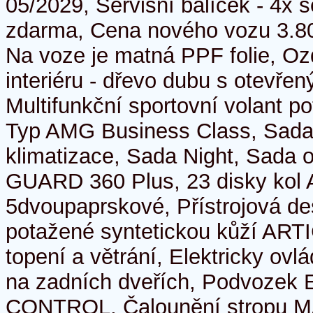
05/2029, Servisní balíček - 4x s
zdarma, Cena nového vozu 3.8
Na voze je matná PPF folie, O
interiéru - dřevo dubu s otevřen
Multifunkční sportovní volant p
Typ AMG Business Class, Sada 
klimatizace, Sada Night, Sada 
GUARD 360 Plus, 23 disky kol A
5dvoupaprskové, Přístrojová des
potažené syntetickou kůží ART
topení a větrání, Elektricky ovl
na zadních dveřích, Podvoze
CONTROL, Čalounění stropu