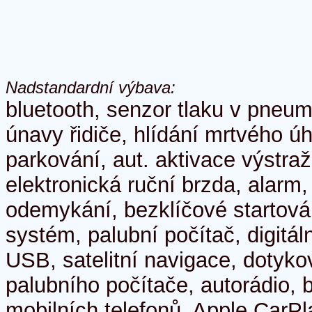
Nadstandardní výbava:
bluetooth, senzor tlaku v pneum
únavy řidiče, hlídání mrtvého ú
parkování, aut. aktivace výstra
elektronická ruční brzda, alarm,
odemykání, bezklíčové startován
systém, palubní počítač, digitál
USB, satelitní navigace, dotyko
palubního počítače, autorádio, 
mobilních telefonů, Apple CarPl