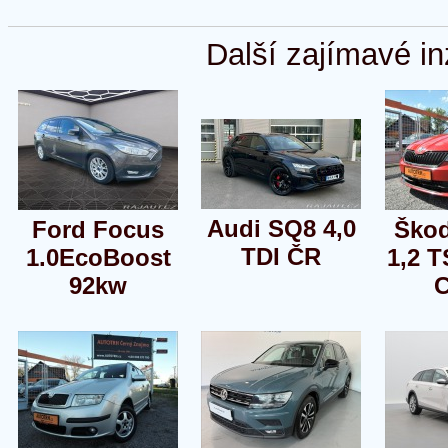
Další zajímavé in
Audi SQ8 4,0
Ford Focus
Škod
TDI ČR
1.0EcoBoost
1,2 T
92kw
C