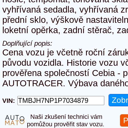
vyhřívaná sedadla, vyhřívaná z
přední sklo, výškově nastavitel
loketní opěrka, zadní stěrač, za
Doplňující popis:
Cena vozu je včetně roční záru
původu vozidla. Historie vozu 
prověřena společností Cebia - 
AUTOTRACER. Výbava daného vo
VIN:
Naši zkušení technici vám
P
pomůžou prověřit stav vozu.