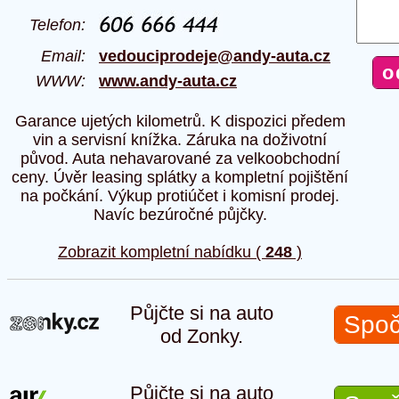
Telefon:
Email:
vedouciprodeje@andy-auta.cz
WWW:
www.andy-auta.cz
Garance ujetých kilometrů. K dispozici předem
vin a servisní knížka. Záruka na doživotní
původ. Auta nehavarované za velkoobchodní
ceny. Úvěr leasing splátky a kompletní pojištění
na počkání. Výkup protiúčet i komisní prodej.
Navíc bezúročné půjčky.
Zobrazit kompletní nabídku (
248
)
Půjčte si na auto
Spoč
od Zonky.
Půjčte si na auto