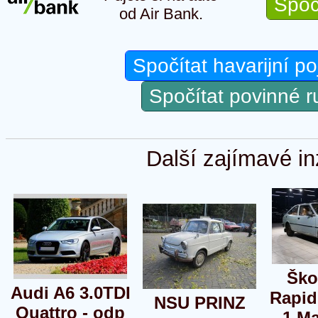
Spoč
od Air Bank.
Spočítat havarijní po
Spočítat povinné 
Další zajímavé in
Ško
Audi A6 3.0TDI
Rapid
NSU PRINZ
Quattro - odp
1.Ma