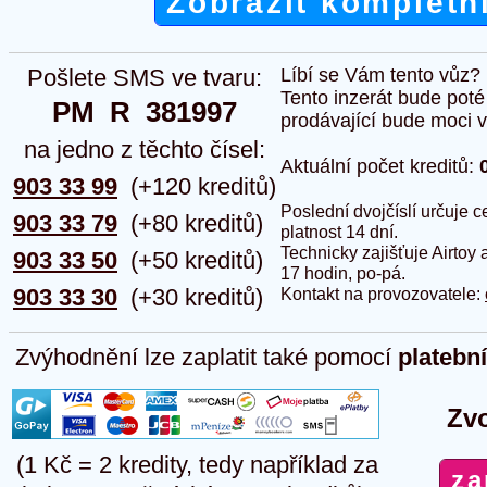
Zobrazit kompletn
Pošlete SMS ve tvaru:
Líbí se Vám tento vůz?
Tento inzerát bude pot
PM  R  381997
prodávající bude moci vlo
na jedno z těchto čísel:
Aktuální počet kreditů:
903 33 99
(+120 kreditů)
Poslední dvojčíslí určuje
903 33 79
(+80 kreditů)
platnost 14 dní.
Technicky zajišťuje Airtoy 
903 33 50
(+50 kreditů)
17 hodin, po-pá.
903 33 30
(+30 kreditů)
Kontakt na provozovatele:
Zvýhodnění lze zaplatit také pomocí
platebn
Zvo
(1 Kč = 2 kredity, tedy například za