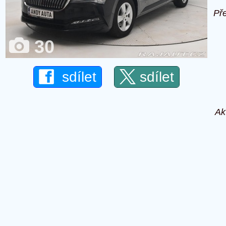
Př
30
sdílet
sdílet
Ak