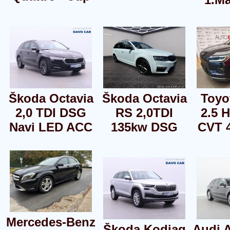
Škoda Octavia
Škoda Octavia
Toyo
2,0 TDI DSG
RS 2,0TDI
2.5 H
Navi LED ACC
135kw DSG
CVT 
Mercedes-Benz
Škoda Kodiaq
Audi A