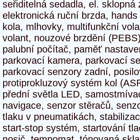
seřiditelná sedadla, el. sklopná 
elektronická ruční brzda, hands f
kola, mlhovky, multifunkční vola
volant, nouzové brzdění (PEBS)
palubní počítač, paměť nastaven
parkovací kamera, parkovací se
parkovací senzory zadní, posilo
protiprokluzový systém kol (AS
přední světla LED, samostmívací
navigace, senzor stěračů, senzo
tlaku v pneumatikách, stabiliz
start-stop systém, startování tl
nosič, tempomat, tónovaná skla