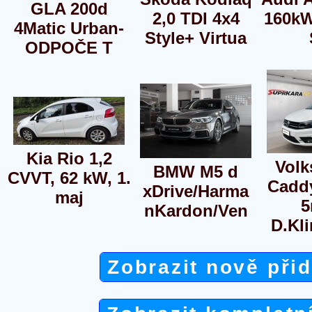
GLA 200d
2,0 TDI 4x4
160kW
4Matic Urban-
Style+ Virtua
ODPOČE T
Kia Rio 1,2
Vol
BMW M5 d
CVVT, 62 kW, 1.
Caddy
xDrive/Harma
maj
5
nKardon/Ven
D.Kl
Zobrazit nově při