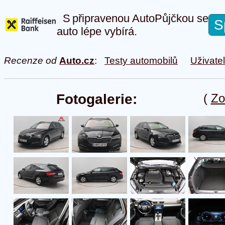
S připravenou AutoPůjčkou se
S
auto lépe vybírá.
Recenze od
Auto.cz
:
Testy automobilů
Uživate
Fotogalerie:
(
Zo