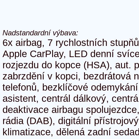
Nadstandardní výbava:
6x airbag, 7 rychlostních stupň
Apple CarPlay, LED denní svíce
rozjezdu do kopce (HSA), aut. 
zabrzdění v kopci, bezdrátová 
telefonů, bezklíčové odemykání,
asistent, centrál dálkový, centr
deaktivace airbagu spolujezdce, 
rádia (DAB), digitální přístrojov
klimatizace, dělená zadní sedadl