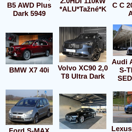
2.0HDI 110kW
B5 AWD Plus
C C 2
*ALU*Tažné*K
Dark 5949
Audi 
Volvo XC90 2,0
BMW X7 40i
S-
T8 Ultra Dark
SED
Lexus
Ford S-MAX