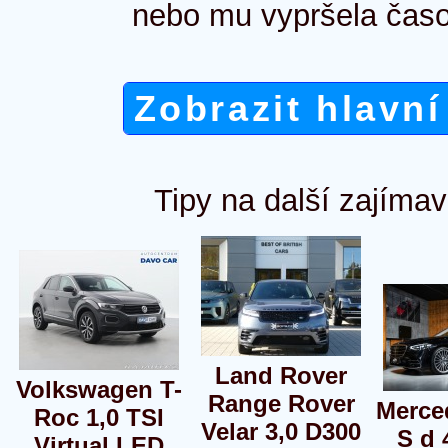
nebo mu vypršela časo
Zobrazit hlavní
Tipy na další zajímav
Land Rover
Volkswagen T-
Range Rover
Merce
Roc 1,0 TSI
Velar 3,0 D300
S d
Virtual LED