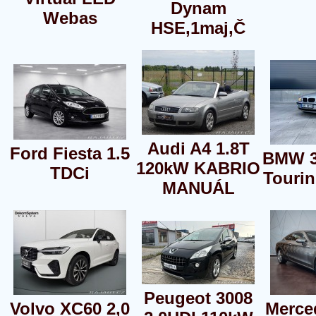
Dynam
Webas
HSE,1maj,Č
Audi A4 1.8T
Ford Fiesta 1.5
BMW 3
120kW KABRIO
TDCi
Tourin
MANUÁL
Peugeot 3008
Volvo XC60 2,0
Merce