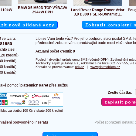
BMW X5 M50D TOP VÝBAVA
I 110kW
Land Rover Range Rover Velar
Peug
294kW DPH
3,0 D300 HSE R-Dynamic,1.
zit nově přidané vozy
Zobrazit kompletní 
 ve tvaru:
Líbí se Vám tento vůz? Pro jeho podporu stačí poslat SMS. T
přednostně zobrazován a prodávající bude moci vložit více fot
381950
chto čísel:
Aktuální počet kreditů:
0
20 kreditů)
Poslední dvojčíslí určuje cenu SMS (včetně DPH). Zvýhodnění má pl
0 kreditů)
Technicky zajišťuje Airtoy a.s., reklamace na lince 602 777 555, 9-17
0 kreditů)
Kontakt na provozovatele:
odkaz
|
www.platmobilem.cz
0 kreditů)
 také pomocí
platebních karet
přes službu
Zvolte částku:
říklad za platbu 100 Kč získáte 200 kreditů)
hlášení podvodného inzerátu
Počet zobrazení detailu: