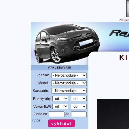
Partne
K
VYHLEDÁVÁNÍ
Značka:
Model:
Karoserie:
Rok výroby:
Výkon [kW]:
Cena od:
do:
(Více)