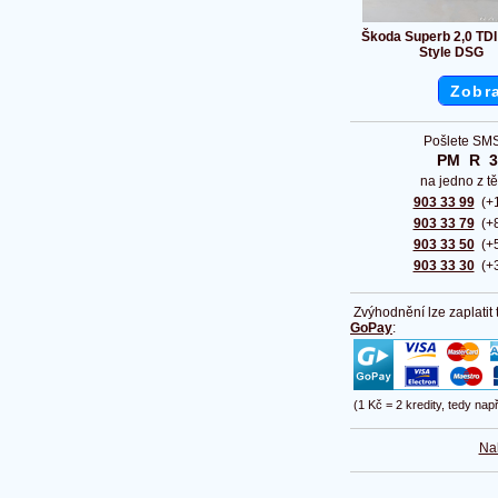
Škoda Superb 2,0 TD
Style DSG
Zobra
Pošlete SMS
PM  R  
na jedno z tě
903 33 99
(+1
903 33 79
(+8
903 33 50
(+5
903 33 30
(+3
Zvýhodnění lze zaplatit
GoPay
:
(1 Kč = 2 kredity, tedy nap
Na