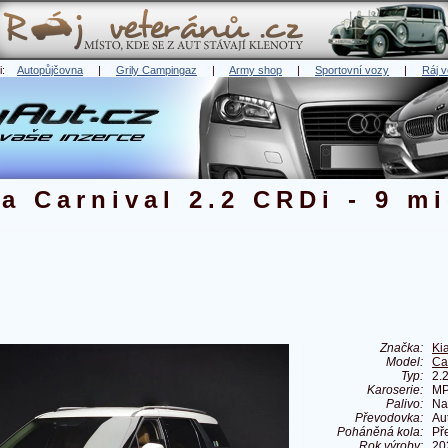
ři:
Autopůjčovna
|
Grily Campingaz
|
Army shop
|
Sportovní vozy
|
Ráj v
ia Carnival 2.2 CRDi - 9 mi
Značka:
Ki
Model:
Ca
Typ:
2.
Karoserie:
M
Palivo:
Na
Převodovka:
Au
Poháněná kola:
Př
Rok výroby:
20