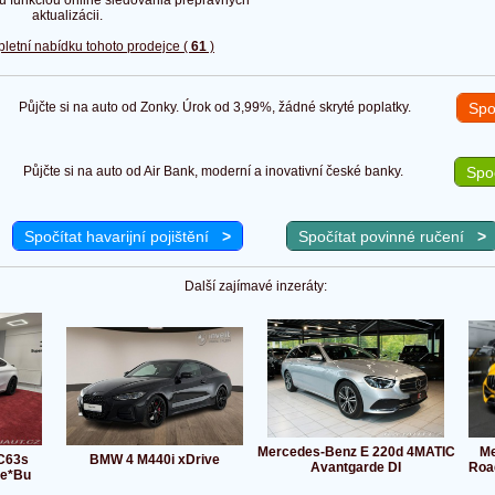
aktualizácii.
pletní nabídku tohoto prodejce (
61
)
Půjčte si na auto od Zonky. Úrok od 3,99%, žádné skryté poplatky.
Spo
Půjčte si na auto od Air Bank, moderní a inovativní české banky.
Spoč
Spočítat havarijní pojištění
>
Spočítat povinné ručení
>
Další zajímavé inzeráty:
Mercedes-Benz E 220d 4MATIC
Me
C63s
BMW 4 M440i xDrive
Avantgarde DI
Roa
e*Bu