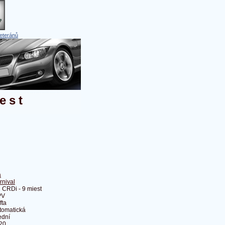
eteránů
est
a
rnival
2 CRDi - 9 miest
PV
fta
tomatická
ední
20