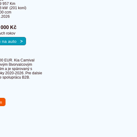
9 957 Km
8 kW (201 koní)
00 ccm
8.2026
 000 Kč
ych rokov
ku na auto
>
0 EUR. Kia Carnival
rovým štvorvalcovým
Nm a je spárovaný s
ky 2020-2026. Pre dalsie
me spoluprácu B2B.
em