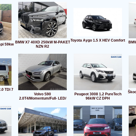
Toyota Aygo 1.5 X HEV Comfort
BMW X7 40XD 250kW M-PAKET
BMW 
mpi 59kw
NZN R2
.0 TDI 7
Škod
Volvo S90
Peugeot 3008 1.2 PureTech
2.0T4/Momentum/Full- LED/
96kW CZ DPH