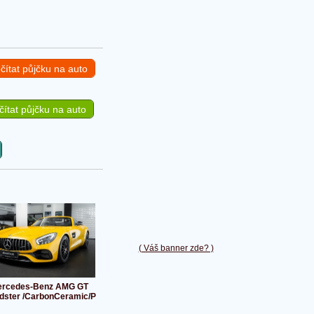
čítat půjčku na auto
ítat půjčku na auto
( Váš banner zde? )
rcedes-Benz AMG GT
dster /CarbonCeramic/P