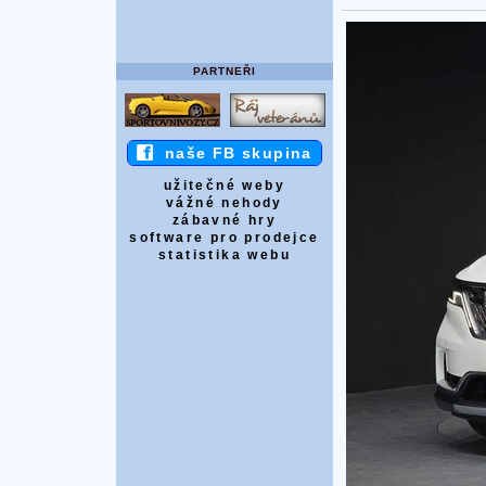
PARTNEŘI
naše FB skupina
užitečné weby
vážné nehody
zábavné hry
software pro prodejce
statistika webu