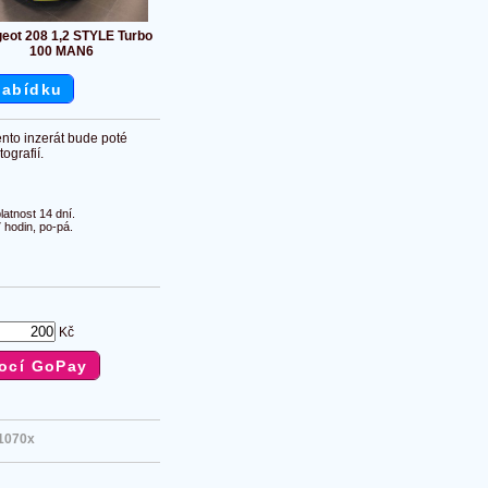
eot 208 1,2 STYLE Turbo
100 MAN6
nabídku
ento inzerát bude poté
ografií.
atnost 14 dní.
 hodin, po-pá.
Kč
1070x