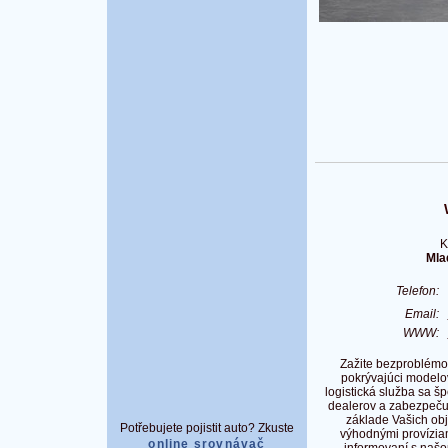
K
Mla
Telefon:
Email:
WWW:
Zažite bezproblémo
pokrývajúci modelo
logistická služba sa šp
dealerov a zabezpeču
základe Vašich obj
Potřebujete pojistit auto? Zkuste
výhodnými províziam
online srovnávač
informovaní s našo