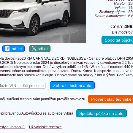
Najeto:
15
Výkon:
14
Zdvihový objem:
22
Datum aktualizace:
6.
Cena:
499
Dle modelov
Spočítat půjč
sdílet
sdílet
Na dovoz - 2020 KIA CARNIVAL 2.2CRDi NOBLESSE - Cena pre platcov DPH 2050
2.2CRDi Noblesse z roku 2024 je dieselový minivan vybavený osvedcenym 2,2-lit
turbodieselovým motorom. Dodáva výkon približne 148 kW a krútiaci moment 440 
osemstupňovou automatickou prevodovkou. Dovoz Korea. K dispozicii modelove ro
informacie nas prosim kontaktujte. Odpovedáme na otázky 7 dni v týždni. Ponúka
Prověřit stav technik
ši zkušení technici vám pomůžou prověřit stav vozu.
Spočítat půjčku na auto
připravenou AutoPůjčkou se auto lépe vybírá.
esty automobilů
Uživatelské recenze