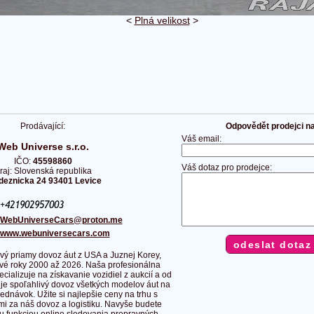
<
Plná velikost
>
Prodávající:
Odpovědět prodejci na 
Váš email:
Web Universe s.r.o.
IČO:
45598860
Váš dotaz pro prodejce:
raj: Slovenská republika
deznicka 24 93401 Levice
WebUniverseCars@proton.me
www.webuniversecars.com
vý priamy dovoz áut z USA a Juznej Korey,
vé roky 2000 až 2026. Naša profesionálna
ecializuje na získavanie vozidiel z aukcií a od
je spoľahlivý dovoz všetkých modelov áut na
ednávok. Užite si najlepšie ceny na trhu s
i za náš dovoz a logistiku. Navyše budete
u funkciou online sledovania prepravných