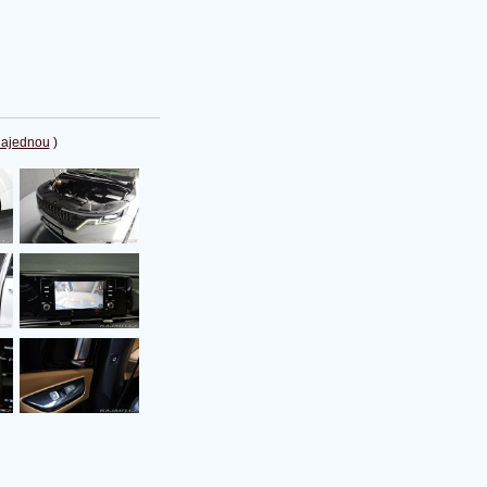
najednou
)