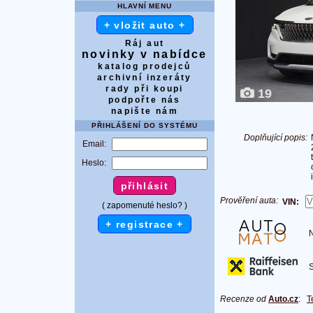
HLAVNÍ MENU
+ vložit auto +
Ráj aut
novinky v nabídce
katalog prodejců
archivní inzeráty
rady při koupi
19
podpořte nás
napište nám
PŘIHLÁŠENÍ DO SYSTÉMU
Doplňující popis:
Email:
Heslo:
Prověření auta:
VIN:
( zapomenuté heslo? )
+ registrace +
Na
S 
Recenze od
Auto.cz
:
T