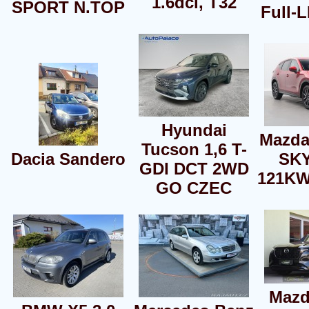
1.6dci, T32
SPORT N.TOP
Full-
Hyundai
Mazda
Tucson 1,6 T-
Dacia Sandero
SK
GDI DCT 2WD
121KW
GO CZEC
Mazd