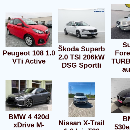
S
Škoda Superb
Peugeot 108 1.0
Fore
2.0 TSI 206kW
VTi Active
TURB
DSG Sportli
a
BMW 4 420d
B
Nissan X-Trail
xDrive M-
530e