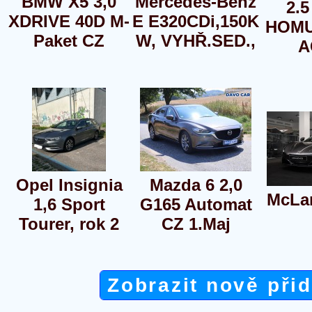
BMW X5 3,0
Mercedes-Benz
2.
XDRIVE 40D M-
E E320CDi,150K
HOMU
Paket CZ
W, VYHŘ.SED.,
A
Opel Insignia
Mazda 6 2,0
McLa
1,6 Sport
G165 Automat
Tourer, rok 2
CZ 1.Maj
Zobrazit nově při