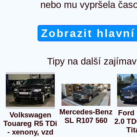
nebo mu vypršela časo
Zobrazit hlavní
Tipy na další zajímav
Mercedes-Benz
Ford
Volkswagen
SL R107 560
2.0 T
Touareg R5 TDi
Ti
- xenony, vzd