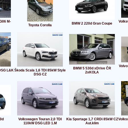
G06 M-
Volks
BMW 2 220d Gran Coupe
Toyota Corolla
Volvo
BMW 5 530d xDrive ČR
 DSG L&K
Škoda Scala 1,6 TDI 85kW Style
2xKOLA
DSG CZ
0d
Volkswagen Touran 2,0 TDI
Kia Sportage 1,7 CRDi 85kW CZ
Volks
110kW DSG LED 1.M
Aut.klim