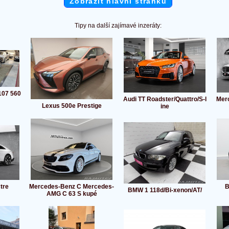
Zobrazit hlavní stránku
Tipy na další zajímavé inzeráty:
107 560
Audi TT Roadster/Quattro/S-l
Mer
Lexus 500e Prestige
ine
tre
Mercedes-Benz C Mercedes-
B
BMW 1 118d/Bi-xenon/AT/
AMG C 63 S kupé