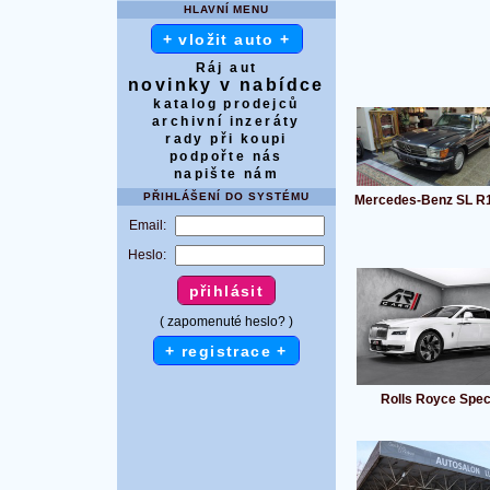
HLAVNÍ MENU
+ vložit auto +
Ráj aut
novinky v nabídce
katalog prodejců
archivní inzeráty
rady při koupi
podpořte nás
napište nám
PŘIHLÁŠENÍ DO SYSTÉMU
Mercedes-Benz SL R
Email:
Heslo:
( zapomenuté heslo? )
+ registrace +
Rolls Royce Spec