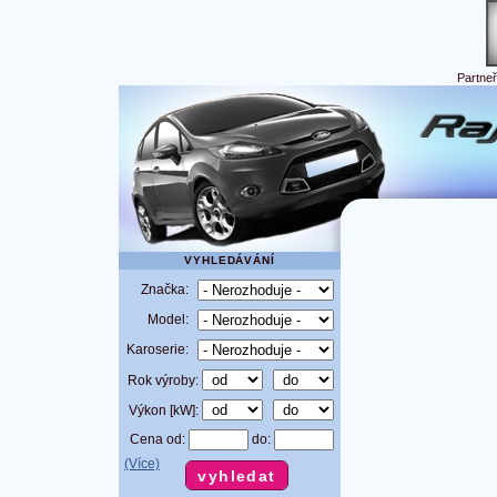
Partne
VYHLEDÁVÁNÍ
Značka:
Model:
Karoserie:
Rok výroby:
Výkon [kW]:
Cena od:
do:
(Více)