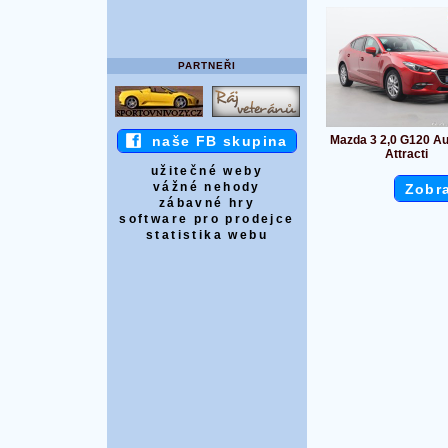
PARTNEŘI
Mazda 3 2,0 G120 A
naše FB skupina
Attracti
užitečné weby
vážné nehody
Zobra
zábavné hry
software pro prodejce
statistika webu