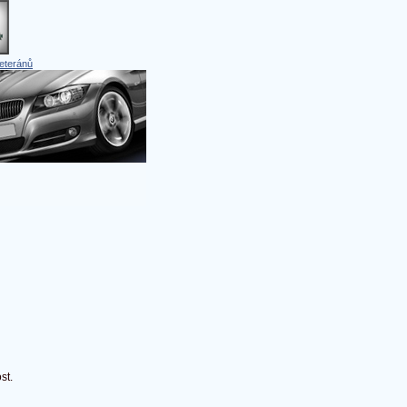
eteránů
st.