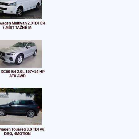
wagen Multivan 2.0TDi ČR
7.MÍST TAŽNÉ M.
 XC60 B4 2.0L 197+14 HP
AT8 AWD
wagen Touareg 3.0 TDI V6,
DSG, 4MOTION