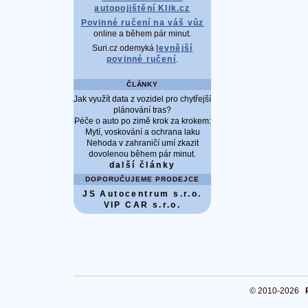
autopojištění Klik.cz
Povinné ručení na váš vůz
online a během pár minut.
Suri.cz odemyká
levnější
povinné ručení
.
ČLÁNKY
Jak využít data z vozidel pro chytřejší
plánování tras?
Péče o auto po zimě krok za krokem:
Mytí, voskování a ochrana laku
Nehoda v zahraničí umí zkazit
dovolenou během pár minut.
další články
DOPORUČUJEME PRODEJCE
JS Autocentrum s.r.o.
VIP CAR s.r.o.
© 2010-2026