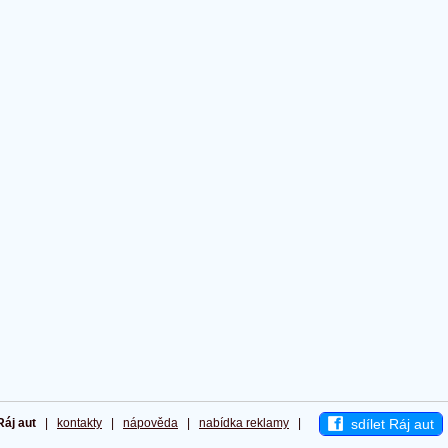
sdílet Ráj aut
Ráj aut
|
kontakty
|
nápověda
|
nabídka reklamy
|