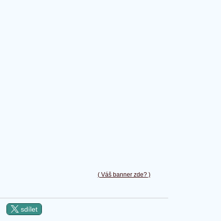
( Váš banner zde? )
sdílet