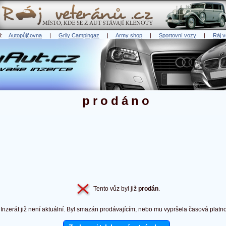
ři:
Autopůjčovna
|
Grily Campingaz
|
Army shop
|
Sportovní vozy
|
Ráj v
prodáno
Tento vůz byl již
prodán
.
Inzerát již není aktuální. Byl smazán prodávajícím, nebo mu vypršela časová platno