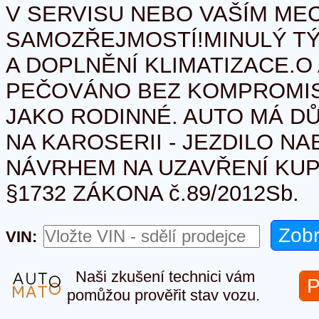
V SERVISU NEBO VAŠÍM ME
SAMOZŘEJMOSTÍ!MINULÝ T
A DOPLNĚNÍ KLIMATIZACE.O
PEČOVÁNO BEZ KOMPROMIS
JAKO RODINNÉ. AUTO MÁ D
NA KAROSERII - JEZDILO NA
NÁVRHEM NA UZAVŘENÍ KUP
§1732 ZÁKONA č.89/2012Sb.
VIN:
Naši zkušení technici vám
P
pomůžou prověřit stav vozu.