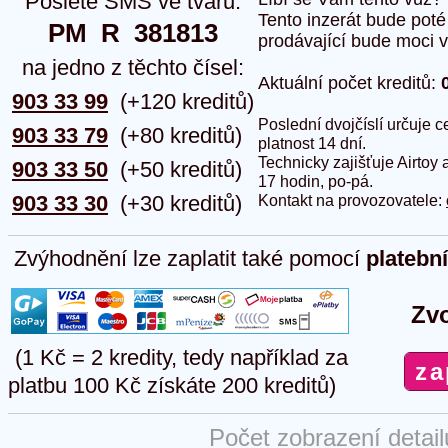
Pošlete SMS ve tvaru:
Tento inzerát bude pot
PM  R  381813
prodávající bude moci vlo
na jedno z těchto čísel:
Aktuální počet kreditů:
903 33 99
(+120 kreditů)
Poslední dvojčíslí určuje
903 33 79
(+80 kreditů)
platnost 14 dní.
Technicky zajišťuje Airtoy 
903 33 50
(+50 kreditů)
17 hodin, po-pá.
903 33 30
(+30 kreditů)
Kontakt na provozovatele:
Zvýhodnění lze zaplatit také pomocí
platebn
Zvo
(1 Kč = 2 kredity, tedy například za
platbu 100 Kč získáte 200 kreditů)
Počet zobrazení detai