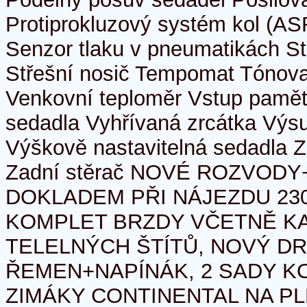
Protiprokluzový systém kol (ASR
Senzor tlaku v pneumatikách St
Střešní nosič Tempomat Tónov
Venkovní teploměr Vstup paměť
sedadla Vyhřívaná zrcátka Výs
Výškově nastavitelná sedadla Z
Zadní stěrač NOVÉ ROZVOD
DOKLADEM PŘI NÁJEZDU 23
KOMPLET BRZDY VČETNĚ KA
TELELNÝCH ŠTÍTŮ, NOVÝ D
ŘEMEN+NAPÍNÁK, 2 SADY K
ZIMÁKY CONTINENTAL NA P