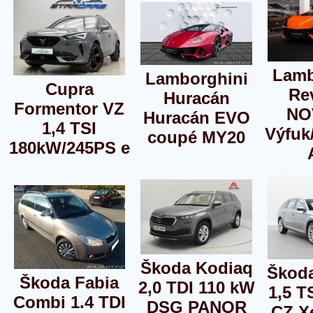
Lamb
Lamborghini
Cupra
Re
Huracán
Formentor VZ
NO
Huracán EVO
1,4 TSI
Výfuk
coupé MY20
180kW/245PS e
Škoda Kodiaq
Škod
Škoda Fabia
2,0 TDI 110 kW
1,5 T
Combi 1.4 TDI
DSG PANOR
CZ X