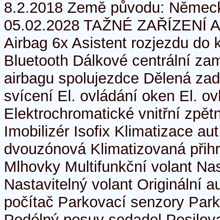
8.2.2018 Země původu: Německ
05.02.2028 TAŽNÉ ZAŘÍZENÍ
Airbag 6x Asistent rozjezdu do 
Bluetooth Dálkové centrální za
airbagu spolujezdce Dělená zad
svícení El. ovládání oken El. ov
Elektrochromatické vnitřní zpě
Imobilizér Isofix Klimatizace au
dvouzónová Klimatizovaná přihr
Mlhovky Multifunkční volant Nas
Nastavitelný volant Originální a
počítač Parkovací senzory Park
Podélný posuv sedadel Posilova