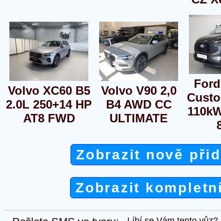
Ford
Volvo XC60 B5
Volvo V90 2,0
Custo
2.0L 250+14 HP
B4 AWD CC
110kW
AT8 FWD
ULTIMATE
Zobrazit nově při
Zobrazit kompletn
Líbí se Vám tento vůz?