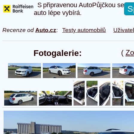
S připravenou AutoPůjčkou se
S
auto lépe vybírá.
Recenze od
Auto.cz
:
Testy automobilů
Uživate
Fotogalerie:
(
Zo