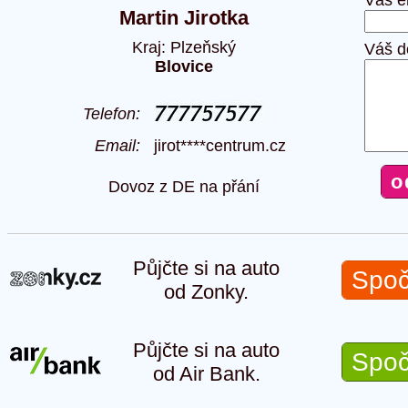
Váš e
Martin Jirotka
Kraj: Plzeňský
Váš d
Blovice
Telefon:
Email:
jirot****centrum.cz
Dovoz z DE na přání
Půjčte si na auto
Spoč
od Zonky.
Půjčte si na auto
Spoč
od Air Bank.