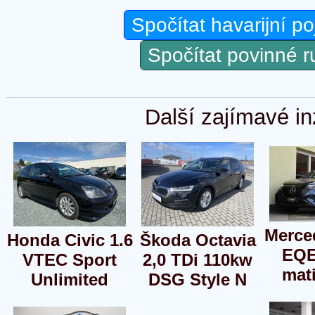
Spočítat havarijní po
Spočítat povinné 
Další zajímavé in
Merce
Honda Civic 1.6
Škoda Octavia
EQE
VTEC Sport
2,0 TDi 110kw
mat
Unlimited
DSG Style N